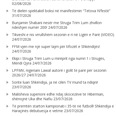
02/08/2026
Të dielën spektakël boksi në manifestimin “Tetova N’festë”
31/07/2026
Bunjamin Shabani nesër me Struga Trim Lum zhvillon
ndeshjen numër 200!
24/07/2026
Tikveshi e nis vrrullshëm sezonin e ri në Ligën e Parë (VIDEO)
24/07/2026
FFM vjen me një super lajm për tifozët e Shkëndijës!
24/07/2026
Ekipi i Struga Trim Lum u mirëprit nga numri 1 i Strugës,
Mendi Qyra
24/07/2026
LPFMV, nigeriani Lawal autorë i golit të parë për sezonin
2026/27
24/07/2026
Sonte luan Shkëndija, ja në cilën TV mund ta ndiqni!
23/07/2026
Malisheva superiore edhe ndaj skocezëve të Hibernian,
shënojnë Uka dhe Nafiu
23/07/2026
Të premtën starton kampionati i 35-të në futboll! Shkëndija e
Haraçinës debutuesja e vetme
23/07/2026