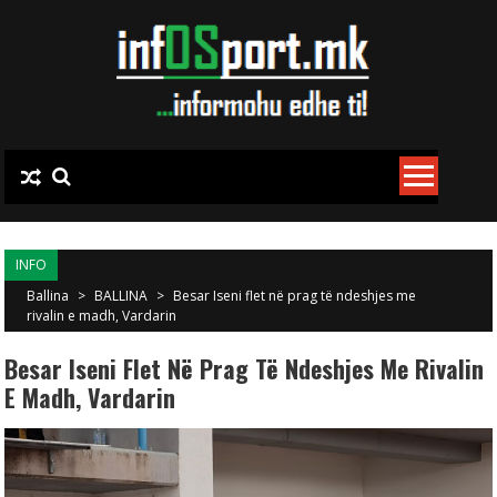
Skip to content
INFO
Ballina
>
BALLINA
>
Besar Iseni flet në prag të ndeshjes me
rivalin e madh, Vardarin
Besar Iseni Flet Në Prag Të Ndeshjes Me Rivalin
E Madh, Vardarin