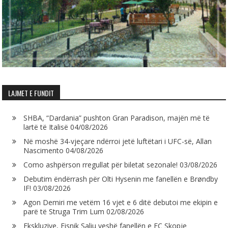
LAJMET E FUNDIT
SHBA, “Dardania” pushton Gran Paradison, majën më të
lartë të Italisë
04/08/2026
Në moshë 34-vjeçare ndërroi jetë luftëtari i UFC-së, Allan
Nascimento
04/08/2026
Como ashpërson rregullat për biletat sezonale!
03/08/2026
Debutim ëndërrash për Olti Hysenin me fanellën e Brøndby
IF!
03/08/2026
Agon Demiri me vetëm 16 vjet e 6 ditë debutoi me ekipin e
parë të Struga Trim Lum
02/08/2026
Ekskluzive, Fisnik Saliu veshë fanellën e FC Skopje