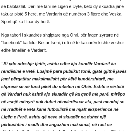
së balotazhit. Deri më tani në Ligën e Dytë, këto dy skuadra janë
takuar plotë 5 herë, me Vardarin që numëron 3 fitore dhe Voska
Sport që ka fituar dy herë.
Nga tabori i skuadrës shqiptare nga Ohri, për faqen zyrtare në
“facebook” ka folur Besar Iseni, i cili në të kaluarën kishte veshur
edhe fanellën e Vardarit.
“Si çdo ndeshje tjetër, ashtu edhe kjo kundër Vardarit ka
rëndësinë e vetë. Luajmë para publikut tonë, gjatë gjithë javës
jemi përgatitur maksimalisht për këtë kundërshtarë, me
shpresë se në fund pikët do mbeten në Ohër. Është e vërtetë
që Vardari nuk është ajo skuadër që ka qenë më parë, mirëpo
në asnjë mënyrë nuk duhet nënvlerësuar ata, pasi mendoj se
në rradhët e veta kanë futbollistë me mjaft eksperiencë në
Ligën e Parë, ashtu që neve si skuadër na duhet një
përkushtim i madh dhe angazhim maksimal, në rast se