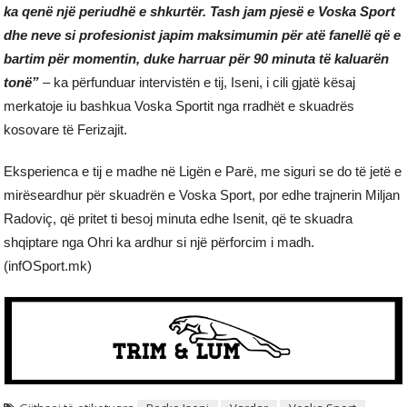
ka qenë një periudhë e shkurtër. Tash jam pjesë e Voska Sport
dhe neve si profesionist japim maksimumin për atë fanellë që e
bartim për momentin, duke harruar për 90 minuta të kaluarën
tonë”
– ka përfunduar intervistën e tij, Iseni, i cili gjatë kësaj
merkatoje iu bashkua Voska Sportit nga rradhët e skuadrës
kosovare të Ferizajit.
Eksperienca e tij e madhe në Ligën e Parë, me siguri se do të jetë e
mirëseardhur për skuadrën e Voska Sport, por edhe trajnerin Miljan
Radoviç, që pritet ti besoj minuta edhe Isenit, që te skuadra
shqiptare nga Ohri ka ardhur si një përforcim i madh.
(infOSport.mk)