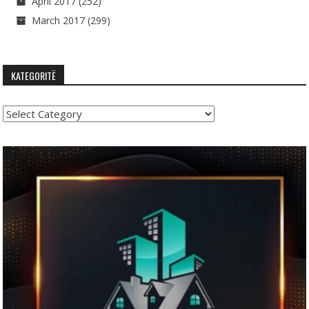
April 2017
(252)
March 2017
(299)
KATEGORITË
Kategoritë