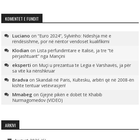
KOMENTET E FUNDIT
Luciano
on
“Euro 2024”, Sylvinho: Ndeshja më e
rëndësishme, por në nëntor vendoset kualifikimi
Klodian
on
Lista përfundimtare e Italisë, ja tre “të
përjashtuarit” nga Mançini
eksperti
on
Muçi u prezantua te Legia e Varshavës, ja për
sa vite ka nënshkruar
Bradva
on
Skandali në Paris, Kultesku, arbitri që në 2008-ën
kishte tentuar vetëvrasjen!
Mmabeg
on
Gjejnë pikën e dobët të Khabib
Nurmagomedov (VIDEO)
ARKIVI