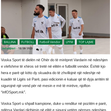
BALLINA
FUTBOLL
Futboll Vendor
LPFM
TOP LAJME
infosport
-
18/08/2023
0
Voska Sport të dielën në Ohër do të mirëpret Vardarin në ndeshjen
e vlefshme të xhiros së tretë në elitën e futbollit vendor. Është kjo
hera e parë që këto dy skuadra do të zhvillojnë një ndeshje në
kuadër të Ligës së Parë, pasi edicionin e kaluar që të dyja arritën të
sigurojnë një vend për në mesin e më të mirëve, njofton
“infOSport.mk”.
Voska Sport u shpall kampione, duke u renditur në pozitën e parë,
ndërsa Vardari rikthimin në elitë e siguroi vetëm përmes ndeshjes