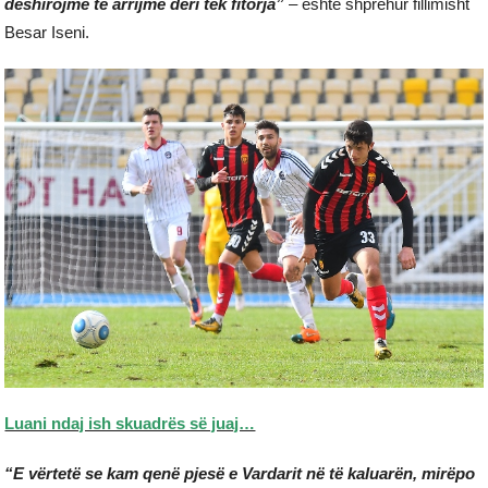
dëshirojmë të arrijmë deri tek fitorja”
– është shprehur fillimisht
Besar Iseni.
Luani ndaj ish skuadrës së juaj…
“E vërtetë se kam qenë pjesë e Vardarit në të kaluarën, mirëpo