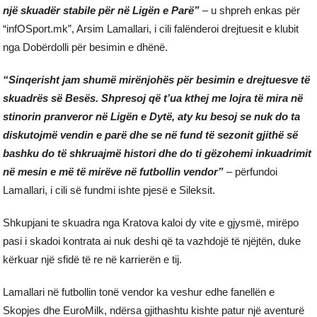
një skuadër stabile për në Ligën e Parë”
– u shpreh enkas për
“infOSport.mk”, Arsim Lamallari, i cili falënderoi drejtuesit e klubit
nga Dobërdolli për besimin e dhënë.
“Sinqerisht jam shumë mirënjohës për besimin e drejtuesve të
skuadrës së Besës. Shpresoj që t’ua kthej me lojra të mira në
stinorin pranveror në Ligën e Dytë, aty ku besoj se nuk do ta
diskutojmë vendin e parë dhe se në fund të sezonit gjithë së
bashku do të shkruajmë histori dhe do ti gëzohemi inkuadrimit
në mesin e më të mirëve në futbollin vendor”
– përfundoi
Lamallari, i cili së fundmi ishte pjesë e Sileksit.
Shkupjani te skuadra nga Kratova kaloi dy vite e gjysmë, mirëpo
pasi i skadoi kontrata ai nuk deshi që ta vazhdojë të njëjtën, duke
kërkuar një sfidë të re në karrierën e tij.
Lamallari në futbollin tonë vendor ka veshur edhe fanellën e
Skopjes dhe EuroMilk, ndërsa gjithashtu kishte patur një aventurë