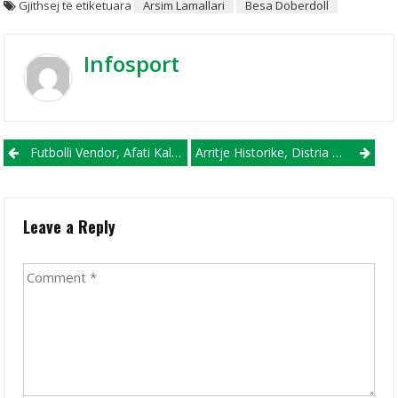
Gjithsej të etiketuara
Arsim Lamallari
Besa Doberdoll
Infosport
Post navigation
Futbolli Vendor, Afati Kalimtar I Dimrit Nis Me 15 Janar
Arritje Historike, Distria Krasniqi Xhudistja Më E Mirë Në Botë Për Vitin 2023
Leave a Reply