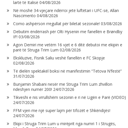
lartë të Italisë
04/08/2026
Në moshë 34-vjeçare ndërroi jetë luftëtari i UFC-së, Allan
Nascimento
04/08/2026
Como ashpërson rregullat për biletat sezonale!
03/08/2026
Debutim ëndërrash për Olti Hysenin me fanellën e Brøndby
IF!
03/08/2026
Agon Demiri me vetëm 16 vjet e 6 ditë debutoi me ekipin e
parë të Struga Trim Lum
02/08/2026
Ekskluzive, Fisnik Saliu veshë fanellën e FC Skopje
02/08/2026
Të dielën spektakël boksi në manifestimin “Tetova N’festë”
31/07/2026
Bunjamin Shabani nesër me Struga Trim Lum zhvillon
ndeshjen numër 200!
24/07/2026
Tikveshi e nis vrrullshëm sezonin e ri në Ligën e Parë (VIDEO)
24/07/2026
FFM vjen me një super lajm për tifozët e Shkëndijës!
24/07/2026
Ekipi i Struga Trim Lum u mirëprit nga numri 1 i Strugës,