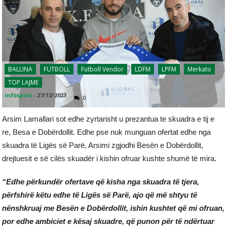
BALLINA
FUTBOLL
Futboll Vendor
LDFM
LPFM
Merkato
TOP LAJME
infosport
-
27/12/2023
0
Arsim Lamallari sot edhe zyrtarisht u prezantua te skuadra e tij e
re, Besa e Dobërdollit. Edhe pse nuk munguan ofertat edhe nga
skuadra të Ligës së Parë, Arsimi zgjodhi Besën e Dobërdollit,
drejtuesit e së cilës skuadër i kishin ofruar kushte shumë të mira.
“Edhe përkundër ofertave që kisha nga skuadra të tjera,
përfshirë këtu edhe të Ligës së Parë, ajo që më shtyu të
nënshkruaj me Besën e Dobërdollit, ishin kushtet që mi ofruan,
por edhe ambiciet e kësaj skuadre, që punon për të ndërtuar