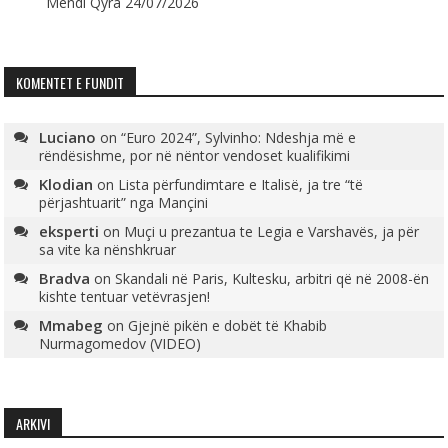
Mendi Qyra
24/07/2026
KOMENTET E FUNDIT
Luciano
on
“Euro 2024”, Sylvinho: Ndeshja më e
rëndësishme, por në nëntor vendoset kualifikimi
Klodian
on
Lista përfundimtare e Italisë, ja tre “të
përjashtuarit” nga Mançini
eksperti
on
Muçi u prezantua te Legia e Varshavës, ja për
sa vite ka nënshkruar
Bradva
on
Skandali në Paris, Kultesku, arbitri që në 2008-ën
kishte tentuar vetëvrasjen!
Mmabeg
on
Gjejnë pikën e dobët të Khabib
Nurmagomedov (VIDEO)
ARKIVI