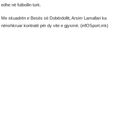
edhe në futbollin turk.
Me skuadrën e Besës së Dobërdollit, Arsim Lamallari ka
nënshkruar kontratë për dy vite e gjysmë. (infOSport.mk)