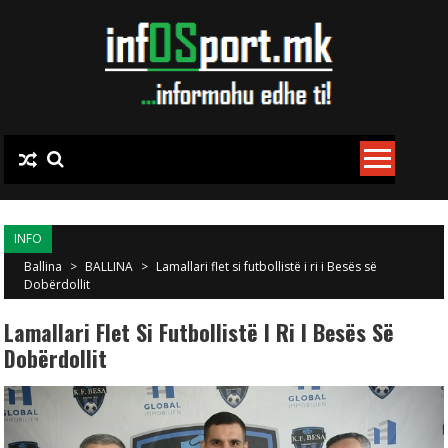
Skip to content
INFO
Ballina
>
BALLINA
>
Lamallari flet si futbollistë i ri i Besës së
Dobërdollit
Lamallari Flet Si Futbollistë I Ri I Besës Së
Dobërdollit