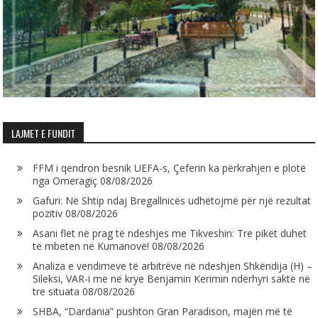
LAJMET E FUNDIT
FFM i qëndron besnik UEFA-s, Çeferin ka përkrahjen e plotë
nga Omeragiç
08/08/2026
Gafuri: Në Shtip ndaj Bregallnicës udhëtojmë për një rezultat
pozitiv
08/08/2026
Asani flet në prag të ndeshjes me Tikveshin: Tre pikët duhet
të mbeten në Kumanovë!
08/08/2026
Analiza e vendimeve të arbitrëve në ndeshjen Shkëndija (H) –
Sileksi, VAR-i me në krye Benjamin Kerimin ndërhyri saktë në
tre situata
08/08/2026
SHBA, “Dardania” pushton Gran Paradison, majën më të