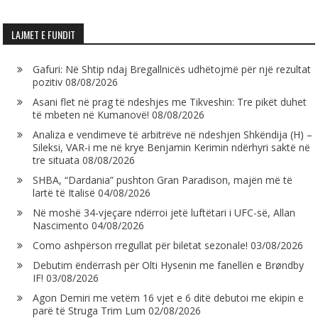
LAJMET E FUNDIT
Gafuri: Në Shtip ndaj Bregallnicës udhëtojmë për një rezultat
pozitiv
08/08/2026
Asani flet në prag të ndeshjes me Tikveshin: Tre pikët duhet
të mbeten në Kumanovë!
08/08/2026
Analiza e vendimeve të arbitrëve në ndeshjen Shkëndija (H) –
Sileksi, VAR-i me në krye Benjamin Kerimin ndërhyri saktë në
tre situata
08/08/2026
SHBA, “Dardania” pushton Gran Paradison, majën më të
lartë të Italisë
04/08/2026
Në moshë 34-vjeçare ndërroi jetë luftëtari i UFC-së, Allan
Nascimento
04/08/2026
Como ashpërson rregullat për biletat sezonale!
03/08/2026
Debutim ëndërrash për Olti Hysenin me fanellën e Brøndby
IF!
03/08/2026
Agon Demiri me vetëm 16 vjet e 6 ditë debutoi me ekipin e
parë të Struga Trim Lum
02/08/2026