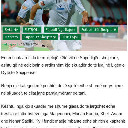
BALLINA
FUTBOLL
Futboll Nga Rajoni
Futbollistët Shqiptarë
Merkato
Superliga Shqiptare
TOP LAJME
infosport
-
16/05/2024
0
Erzeni nuk arriti do të mbijetojë këtë vit në Superligën shqiptare,
ashtu që në edicionin e ardhshëm kjo skuadër do të luaj në Ligën e
Dytë të Shqipërisë.
Rënja një kategori më poshtë, do të sjellë edhe shumë ndryshime
në skuadër, të cilat janë paralajmëruar që tani.
Kështu, nga kjo skuadër me shumë gjasa do të largohet edhe
treshja e futbollistëve nga Maqedonia, Florian Kadriu, Xhelil Asani
dhe Nehar Sadiki. Ky i fundit madje mbante edhe shiritin e kapitenit