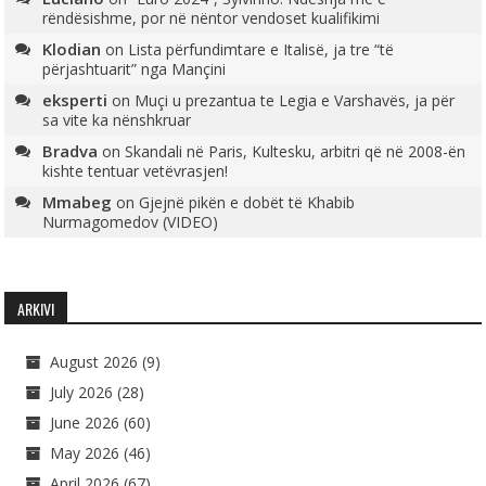
rëndësishme, por në nëntor vendoset kualifikimi
Klodian
on
Lista përfundimtare e Italisë, ja tre “të
përjashtuarit” nga Mançini
eksperti
on
Muçi u prezantua te Legia e Varshavës, ja për
sa vite ka nënshkruar
Bradva
on
Skandali në Paris, Kultesku, arbitri që në 2008-ën
kishte tentuar vetëvrasjen!
Mmabeg
on
Gjejnë pikën e dobët të Khabib
Nurmagomedov (VIDEO)
ARKIVI
August 2026
(9)
July 2026
(28)
June 2026
(60)
May 2026
(46)
April 2026
(67)