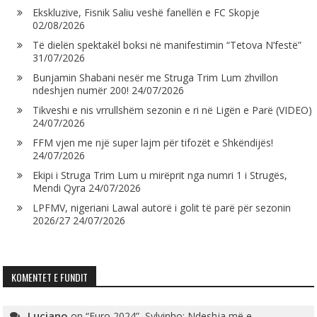
Ekskluzive, Fisnik Saliu veshë fanellën e FC Skopje
02/08/2026
Të dielën spektakël boksi në manifestimin “Tetova N’festë”
31/07/2026
Bunjamin Shabani nesër me Struga Trim Lum zhvillon
ndeshjen numër 200!
24/07/2026
Tikveshi e nis vrrullshëm sezonin e ri në Ligën e Parë (VIDEO)
24/07/2026
FFM vjen me një super lajm për tifozët e Shkëndijës!
24/07/2026
Ekipi i Struga Trim Lum u mirëprit nga numri 1 i Strugës,
Mendi Qyra
24/07/2026
LPFMV, nigeriani Lawal autorë i golit të parë për sezonin
2026/27
24/07/2026
KOMENTET E FUNDIT
Luciano
on
“Euro 2024”, Sylvinho: Ndeshja më e