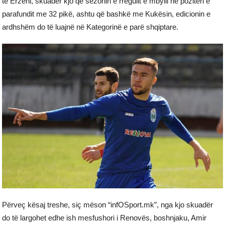
te Erzeni, skuadër kjo që sezonin e rregullt e mbylli në pozitën e
parafundit me 32 pikë, ashtu që bashkë me Kukësin, edicionin e
ardhshëm do të luajnë në Kategorinë e parë shqiptare.
Përveç kësaj treshe, siç mëson “infOSport.mk”, nga kjo skuadër
do të largohet edhe ish mesfushori i Renovës, boshnjaku, Amir