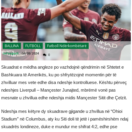
BALLINA
FUTBOLL
Futboll Ndërkombëtarë
infosport
-
04/08/2024
0
Skuadrat e mëdha angleze po vazhdojnë qëndrimin në Shtetet e
Bashkuara të Amerikës, ku po shfrytëzojnë momentin për të
zhvilluar mes vete edhe disa ndeshje kontrolluese. Kështu përveç
ndeshjes Liverpull – Mançester Junajted, mbrëmë vonë pas
mesnate u zhvillua edhe ndeshja midis Mançester Sitit dhe Çelzit.
Ndeshja mes këtyre dy skuadrave gjigande u zhvillua në “Ohioi
Stadium” në Columbus, aty ku Siti doli të jetë i pamëshirshëm ndaj
skuadrës londineze, duke e mundur me shifrat 4:2, edhe pse