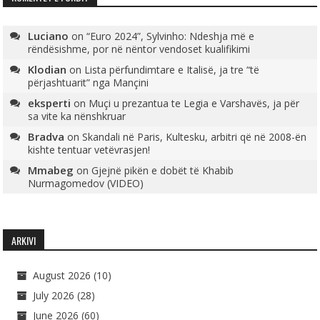
Luciano
on
“Euro 2024”, Sylvinho: Ndeshja më e
rëndësishme, por në nëntor vendoset kualifikimi
Klodian
on
Lista përfundimtare e Italisë, ja tre “të
përjashtuarit” nga Mançini
eksperti
on
Muçi u prezantua te Legia e Varshavës, ja për
sa vite ka nënshkruar
Bradva
on
Skandali në Paris, Kultesku, arbitri që në 2008-ën
kishte tentuar vetëvrasjen!
Mmabeg
on
Gjejnë pikën e dobët të Khabib
Nurmagomedov (VIDEO)
ARKIVI
August 2026
(10)
July 2026
(28)
June 2026
(60)