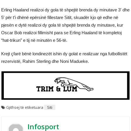
Erling Haaland realizoi dy gola të shpejtë brenda dy minutave 3′ dhe
5′ për t’i dhënë epërsinë fillestare Sitit, skuadër kjo që edhe në
pjesën e dytë realizoi dy gola të shpejtë brenda dy minutave, kur
Oscar Bob realizoi fillimisht para se Erling Haaland të kompletoj
“hat-trikun” e tij në minutën e 56-të.
Krejt çfarë bënë londinezët ishin dy golat e realizuar nga futbollistët
rezervistë, Rahim Sterling dhe Noni Madueke.
Gjithsej të etiketuara
Siti
Infosport