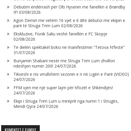
Debutim ëndërrash për Olti Hysenin me fanellën e Brøndby
IF!
03/08/2026
Agon Demiri me vetëm 16 vjet e 6 ditë debutoi me ekipin e
parë të Struga Trim Lum
02/08/2026
Ekskluzive, Fisnik Saliu veshë fanellën e FC Skopje
02/08/2026
Të dielën spektakël boksi në manifestimin “Tetova N’festë”
31/07/2026
Bunjamin Shabani nesër me Struga Trim Lum zhvillon
ndeshjen numër 200!
24/07/2026
Tikveshi e nis vrrullshëm sezonin e ri në Ligën e Parë (VIDEO)
24/07/2026
FFM vjen me një super lajm për tifozët e Shkëndijës!
24/07/2026
Ekipi i Struga Trim Lum u mirëprit nga numri 1 i Strugës,
Mendi Qyra
24/07/2026
KOMENTET E FUNDIT