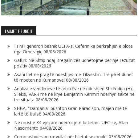
LAJMET E FUNDIT
FFM i qëndron besnik UEFA-s, Çeferin ka përkrahjen e plotë
nga Omeragiç
08/08/2026
Gafuri: Në Shtip ndaj Bregallnicës udhëtojmë për një rezultat
pozitiv
08/08/2026
Asani flet në prag të ndeshjes me Tikveshin: Tre pikët duhet
të mbeten në Kumanovë!
08/08/2026
Analiza e vendimeve të arbitrëve në ndeshjen Shkëndija (H) –
Sileksi, VAR-i me në krye Benjamin Kerimin ndërhyri saktë në
tre situata
08/08/2026
SHBA, “Dardania” pushton Gran Paradison, majën më të
lartë të Italisë
04/08/2026
Në moshë 34-vjeçare ndërroi jetë luftëtari i UFC-së, Allan
Nascimento
04/08/2026
Como ashpërson rregullat për biletat sezonale!
03/08/2026