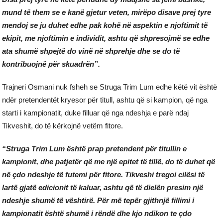
mund të them se e kanë gjetur veten, mirëpo disave prej tyre
mendoj se ju duhet edhe pak kohë në aspektin e njoftimit të
ekipit, me njoftimin e individit, ashtu që shpresojmë se edhe
ata shumë shpejtë do vinë në shprehje dhe se do të
kontribuojnë për skuadrën”.
Trajneri Osmani nuk fsheh se Struga Trim Lum edhe këtë vit është
ndër pretendentët kryesor për titull, ashtu që si kampion, që nga
starti i kampionatit, duke filluar që nga ndeshja e parë ndaj
Tikveshit, do të kërkojnë vetëm fitore.
“Struga Trim Lum është prap pretendent për titullin e
kampionit, dhe patjetër që me një epitet të tillë, do të duhet që
në çdo ndeshje të futemi për fitore. Tikveshi tregoi cilësi të
lartë gjatë edicionit të kaluar, ashtu që të dielën presim një
ndeshje shumë të vështirë. Për më tepër gjithnjë fillimi i
kampionatit është shumë i rëndë dhe kjo ndikon te çdo