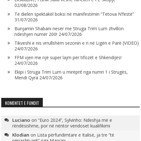
02/08/2026
Të dielën spektakël boksi në manifestimin “Tetova N’festë”
31/07/2026
Bunjamin Shabani nesër me Struga Trim Lum zhvillon
ndeshjen numër 200!
24/07/2026
Tikveshi e nis vrrullshëm sezonin e ri në Ligën e Parë (VIDEO)
24/07/2026
FFM vjen me një super lajm për tifozët e Shkëndijës!
24/07/2026
Ekipi i Struga Trim Lum u mirëprit nga numri 1 i Strugës,
Mendi Qyra
24/07/2026
KOMENTET E FUNDIT
Luciano
on
“Euro 2024”, Sylvinho: Ndeshja më e
rëndësishme, por në nëntor vendoset kualifikimi
Klodian
on
Lista përfundimtare e Italisë, ja tre “të
përjashtuarit” nga Mançini