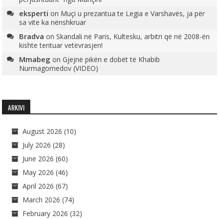
eksperti
on
Muçi u prezantua te Legia e Varshavës, ja për
sa vite ka nënshkruar
Bradva
on
Skandali në Paris, Kultesku, arbitri që në 2008-ën
kishte tentuar vetëvrasjen!
Mmabeg
on
Gjejnë pikën e dobët të Khabib
Nurmagomedov (VIDEO)
ARKIVI
August 2026
(10)
July 2026
(28)
June 2026
(60)
May 2026
(46)
April 2026
(67)
March 2026
(74)
February 2026
(32)