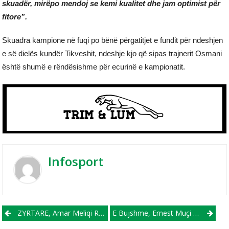
skuadër, mirëpo mendoj se kemi kualitet dhe jam optimist për
fitore”.
Skuadra kampione në fuqi po bënë përgatitjet e fundit për ndeshjen
e së dielës kundër Tikveshit, ndeshje kjo që sipas trajnerit Osmani
është shumë e rëndësishme për ecurinë e kampionatit.
Infosport
Post navigation
ZYRTARE, Amar Meliqi Rikthehet Te Klubi I Zemrës, FC Shkupi
E Bujshme, Ernest Muçi Nga Beshiktashi Transferohet Te Aston Villa