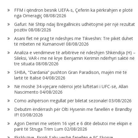
FFM i qëndron besnik UEFA-s, Çeferin ka përkrahjen e plotë
nga Omeragiç
08/08/2026
Gafuri: Në Shtip ndaj Bregallnicës udhëtojmë për një rezultat
pozitiv
08/08/2026
Asani flet në prag të ndeshjes me Tikveshin: Tre pikët duhet
të mbeten në Kumanovë!
08/08/2026
Analiza e vendimeve të arbitrëve në ndeshjen Shkëndija (H) –
Sileksi, VAR-i me në krye Benjamin Kerimin ndërhyri saktë në
tre situata
08/08/2026
SHBA, “Dardania” pushton Gran Paradison, majën më të
lartë të Italisë
04/08/2026
Në moshë 34-vjeçare ndërroi jetë luftëtari i UFC-së, Allan
Nascimento
04/08/2026
Como ashpërson rregullat për biletat sezonale!
03/08/2026
Debutim ëndërrash për Olti Hysenin me fanellën e Brøndby
IF!
03/08/2026
Agon Demiri me vetëm 16 vjet e 6 ditë debutoi me ekipin e
parë të Struga Trim Lum
02/08/2026
Ekskluzive, Fisnik Saliu veshë fanellën e FC Skopje