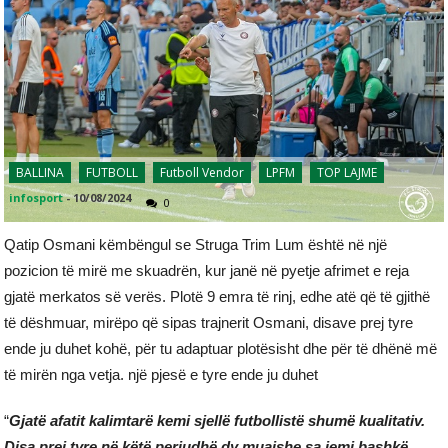
BALLINA
FUTBOLL
Futboll Vendor
LPFM
TOP LAJME
infosport
-
10/08/2024
0
Qatip Osmani këmbëngul se Struga Trim Lum është në një
pozicion të mirë me skuadrën, kur janë në pyetje afrimet e reja
gjatë merkatos së verës. Plotë 9 emra të rinj, edhe atë që të gjithë
të dëshmuar, mirëpo që sipas trajnerit Osmani, disave prej tyre
ende ju duhet kohë, për tu adaptuar plotësisht dhe për të dhënë më
të mirën nga vetja. një pjesë e tyre ende ju duhet
“
Gjatë afatit kalimtarë kemi sjellë futbollistë shumë kualitativ.
Disa prej tyre në këtë periudhë dy muajshe sa jemi bashkë,