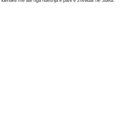
identike me atë nga ndeshja e parë e zhvilluar në Suedi.