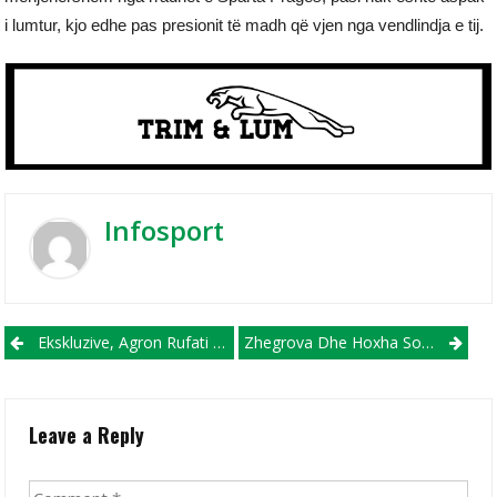
i lumtur, kjo edhe pas presionit të madh që vjen nga vendlindja e tij.
Infosport
Post navigation
Ekskluzive, Agron Rufati Së Shpejti I Bashkohet Dinamo City
Zhegrova Dhe Hoxha Sonte Kërkojnë “biletën” E Fundit Për Ligën E Kampionëve
Leave a Reply