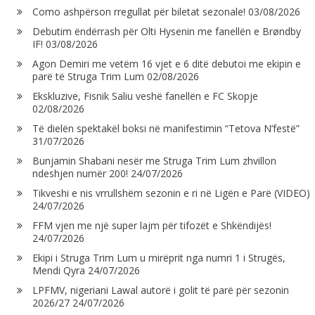
Como ashpërson rregullat për biletat sezonale!
03/08/2026
Debutim ëndërrash për Olti Hysenin me fanellën e Brøndby
IF!
03/08/2026
Agon Demiri me vetëm 16 vjet e 6 ditë debutoi me ekipin e
parë të Struga Trim Lum
02/08/2026
Ekskluzive, Fisnik Saliu veshë fanellën e FC Skopje
02/08/2026
Të dielën spektakël boksi në manifestimin “Tetova N’festë”
31/07/2026
Bunjamin Shabani nesër me Struga Trim Lum zhvillon
ndeshjen numër 200!
24/07/2026
Tikveshi e nis vrrullshëm sezonin e ri në Ligën e Parë (VIDEO)
24/07/2026
FFM vjen me një super lajm për tifozët e Shkëndijës!
24/07/2026
Ekipi i Struga Trim Lum u mirëprit nga numri 1 i Strugës,
Mendi Qyra
24/07/2026
LPFMV, nigeriani Lawal autorë i golit të parë për sezonin
2026/27
24/07/2026