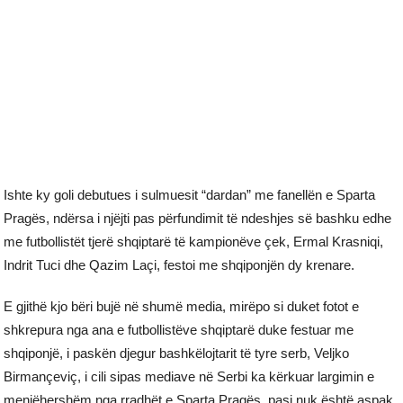
Ishte ky goli debutues i sulmuesit “dardan” me fanellën e Sparta
Pragës, ndërsa i njëjti pas përfundimit të ndeshjes së bashku edhe
me futbollistët tjerë shqiptarë të kampionëve çek, Ermal Krasniqi,
Indrit Tuci dhe Qazim Laçi, festoi me shqiponjën dy krenare.
E gjithë kjo bëri bujë në shumë media, mirëpo si duket fotot e
shkrepura nga ana e futbollistëve shqiptarë duke festuar me
shqiponjë, i paskën djegur bashkëlojtarit të tyre serb, Veljko
Birmançeviç, i cili sipas mediave në Serbi ka kërkuar largimin e
menjëhershëm nga rradhët e Sparta Pragës, pasi nuk është aspak