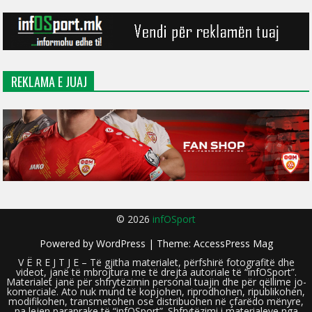
REKLAMA E JUAJ
© 2026
infOSport
Powered by
WordPress
| Theme:
AccessPress Mag
V Ë R E J T J E – Të gjitha materialet, përfshirë fotografitë dhe
videot, janë të mbrojtura me të drejta autoriale të “infOSport”.
Materialet janë për shfrytëzimin personal tuajin dhe për qëllime jo-
komerciale. Ato nuk mund të kopjohen, riprodhohen, ripublikohen,
modifikohen, transmetohen ose distribuohen në çfarëdo mënyre,
pa lejen paraprake të “infOSport”. Shfrytëzimi i materialeve nga