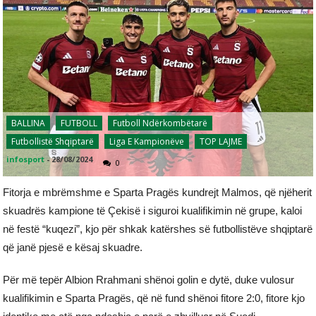
BALLINA
FUTBOLL
Futboll Ndërkombëtarë
Futbollistë Shqiptarë
Liga E Kampionëve
TOP LAJME
infosport
-
28/08/2024
0
Fitorja e mbrëmshme e Sparta Pragës kundrejt Malmos, që njëherit
skuadrës kampione të Çekisë i siguroi kualifikimin në grupe, kaloi
në festë “kuqezi”, kjo për shkak katërshes së futbollistëve shqiptarë
që janë pjesë e kësaj skuadre.
Për më tepër Albion Rrahmani shënoi golin e dytë, duke vulosur
kualifikimin e Sparta Pragës, që në fund shënoi fitore 2:0, fitore kjo