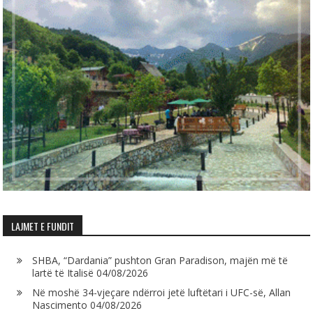
LAJMET E FUNDIT
SHBA, “Dardania” pushton Gran Paradison, majën më të
lartë të Italisë
04/08/2026
Në moshë 34-vjeçare ndërroi jetë luftëtari i UFC-së, Allan
Nascimento
04/08/2026