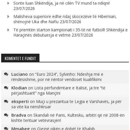
Sonte luan Shkëndija, ja në cilën TV mund ta ndiqni!
23/07/2026
Malisheva superiore edhe ndaj skocezëve të Hibernian,
shënojnë Uka dhe Nafiu
23/07/2026
Të premtën starton kampionati i 35-të në futboll! Shkëndija e
Haraçinës debutuesja e vetme
23/07/2026
KOMENTET E FUNDIT
Luciano
on
“Euro 2024”, Sylvinho: Ndeshja më e
rëndësishme, por në nëntor vendoset kualifikimi
Klodian
on
Lista përfundimtare e Italisë, ja tre “të
përjashtuarit” nga Mançini
eksperti
on
Muçi u prezantua te Legia e Varshavës, ja për
sa vite ka nënshkruar
Bradva
on
Skandali në Paris, Kultesku, arbitri që në 2008-ën
kishte tentuar vetëvrasjen!
Mmabeg
on
Gjejnë pikën e dobët të Khabib