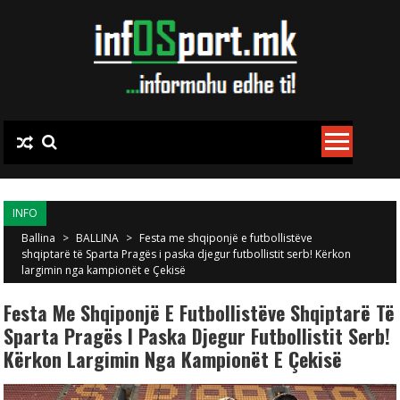
Skip to content
INFO
Ballina
>
BALLINA
>
Festa me shqiponjë e futbollistëve
shqiptarë të Sparta Pragës i paska djegur futbollistit serb! Kërkon
largimin nga kampionët e Çekisë
Festa Me Shqiponjë E Futbollistëve Shqiptarë Të
Sparta Pragës I Paska Djegur Futbollistit Serb!
Kërkon Largimin Nga Kampionët E Çekisë