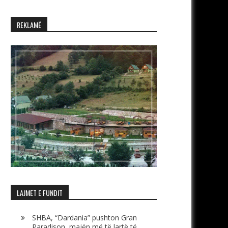
REKLAMË
LAJMET E FUNDIT
SHBA, “Dardania” pushton Gran
Paradison, majën më të lartë të