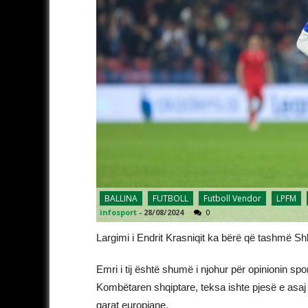
BALLINA
FUTBOLL
Futboll Vendor
LPFM
infosport
-
28/08/2024
0
Largimi i Endrit Krasniqit ka bërë që tashmë Shkë
Emri i tij është shumë i njohur për opinionin spor
Kombëtaren shqiptare, teksa ishte pjesë e asaj 
garat europiane.