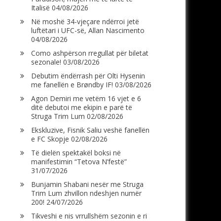
Italisë
04/08/2026
Në moshë 34-vjeçare ndërroi jetë
luftëtari i UFC-së, Allan Nascimento
04/08/2026
Como ashpërson rregullat për biletat
sezonale!
03/08/2026
Debutim ëndërrash për Olti Hysenin
me fanellën e Brøndby IF!
03/08/2026
Agon Demiri me vetëm 16 vjet e 6
ditë debutoi me ekipin e parë të
Struga Trim Lum
02/08/2026
Ekskluzive, Fisnik Saliu veshë fanellën
e FC Skopje
02/08/2026
Të dielën spektakël boksi në
manifestimin “Tetova N’festë”
31/07/2026
Bunjamin Shabani nesër me Struga
Trim Lum zhvillon ndeshjen numër
200!
24/07/2026
Tikveshi e nis vrrullshëm sezonin e ri