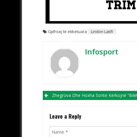
Gjithsej të etiketuara
Liridon Latifi
Infosport
Post navigation
Zhegrova Dhe Hoxha Sonte Kërkojnë “biletën” E Fundit Për Ligën E Kamp
Leave a Reply