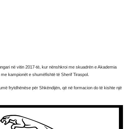
Hungari në vitin 2017-të, kur nënshkroi me skuadrën e Akademia
 me kampionët e shumëfishtë të Sherif Tiraspol.
humë frytdhënëse për Shkëndijën, që në formacion do të kishte një