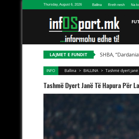
Skip to content
Thursday, August 6, 2026
Ballina
Rreth nesh
Na ko
FU
SHBA, “Dardania”
LAJMET E FUNDIT
INFO
Ballina
>
BALLINA
>
Tashmë dyert janë t
Tashmë Dyert Janë Të Hapura Për Lat