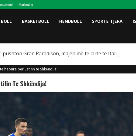
ntaktoni
Marketing
TBOLL
BASKETBOLL
HENDBOLL
SPORTE TJERA
I
 pushton Gran Paradison, majën më të lartë të Italisë
ë hapura për Latifin te Shkëndija!
ifin Te Shkëndija!