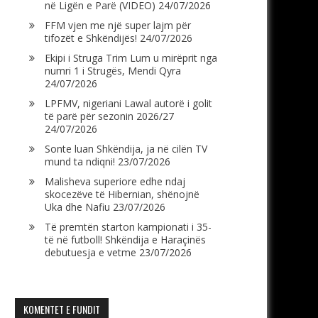
në Ligën e Parë (VIDEO)
24/07/2026
FFM vjen me një super lajm për
tifozët e Shkëndijës!
24/07/2026
Ekipi i Struga Trim Lum u mirëprit nga
numri 1 i Strugës, Mendi Qyra
24/07/2026
LPFMV, nigeriani Lawal autorë i golit
të parë për sezonin 2026/27
24/07/2026
Sonte luan Shkëndija, ja në cilën TV
mund ta ndiqni!
23/07/2026
Malisheva superiore edhe ndaj
skocezëve të Hibernian, shënojnë
Uka dhe Nafiu
23/07/2026
Të premtën starton kampionati i 35-
të në futboll! Shkëndija e Haraçinës
debutuesja e vetme
23/07/2026
KOMENTET E FUNDIT