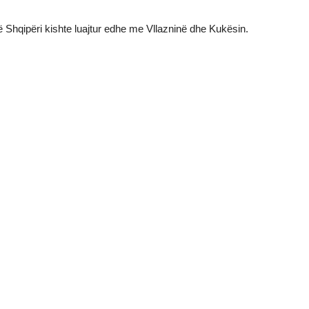
në Shqipëri kishte luajtur edhe me Vllazninë dhe Kukësin.