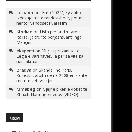
Luciano
on
“Euro 2024”, Sylvinho:
Ndeshja më e rëndësishme, por në
nëntor vendoset kualifikimi
Klodian
on
Lista përfundimtare e
Italisë, ja tre “të përjashtuarit” nga
Mançini
eksperti
on
Muçi u prezantua te
Legia e Varshavës, ja për sa vite ka
nënshkruar
Bradva
on
Skandali në Paris,
Kultesku, arbitri që në 2008-ën kishte
tentuar vetëvrasjen!
Mmabeg
on
Gjejnë pikën e dobët të
Khabib Nurmagomedov (VIDEO)
ARKIVI