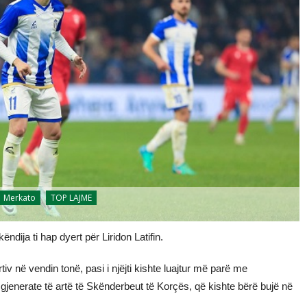
Merkato
TOP LAJME
ndija ti hap dyert për Liridon Latifin.
tiv në vendin tonë, pasi i njëjti kishte luajtur më parë me
gjenerate të artë të Skënderbeut të Korçës, që kishte bërë bujë në