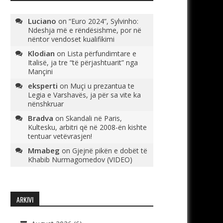
Luciano
on
“Euro 2024”, Sylvinho:
Ndeshja më e rëndësishme, por në
nëntor vendoset kualifikimi
Klodian
on
Lista përfundimtare e
Italisë, ja tre “të përjashtuarit” nga
Mançini
eksperti
on
Muçi u prezantua te
Legia e Varshavës, ja për sa vite ka
nënshkruar
Bradva
on
Skandali në Paris,
Kultesku, arbitri që në 2008-ën kishte
tentuar vetëvrasjen!
Mmabeg
on
Gjejnë pikën e dobët të
Khabib Nurmagomedov (VIDEO)
ARKIVI