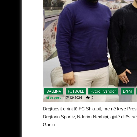
BALLINA
FUTBOLL
Futboll Vendor
LPFM
infosport
-
17/12/2024
0
Drejtuesit e rinj të FC Shkupit, me në krye Pres
Drejtorin Sportiv, Nderim Nexhipi, gjatë ditës s
Ganiu.