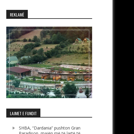
REKLAMË
LAJMET E FUNDIT
SHBA, “Dardania” pushton Gran
Paradison, majën më të lartë të