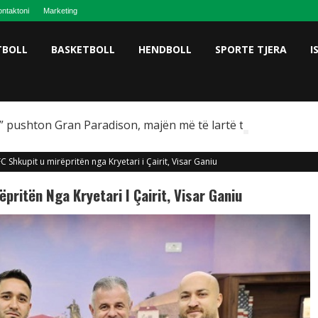
ntaktoni
Marketing
TBOLL
BASKETBOLL
HENDBOLL
SPORTE TJERA
I
 pushton Gran Paradison, majën më të lartë të Italisë
 FC Shkupit u mirëpritën nga Kryetari i Çairit, Visar Ganiu
ëpritën Nga Kryetari I Çairit, Visar Ganiu