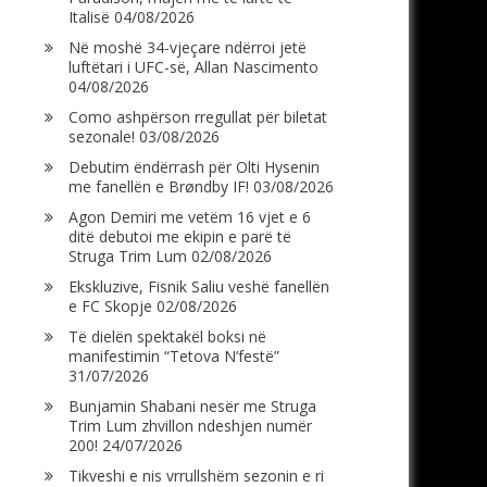
Italisë
04/08/2026
Në moshë 34-vjeçare ndërroi jetë
luftëtari i UFC-së, Allan Nascimento
04/08/2026
Como ashpërson rregullat për biletat
sezonale!
03/08/2026
Debutim ëndërrash për Olti Hysenin
me fanellën e Brøndby IF!
03/08/2026
Agon Demiri me vetëm 16 vjet e 6
ditë debutoi me ekipin e parë të
Struga Trim Lum
02/08/2026
Ekskluzive, Fisnik Saliu veshë fanellën
e FC Skopje
02/08/2026
Të dielën spektakël boksi në
manifestimin “Tetova N’festë”
31/07/2026
Bunjamin Shabani nesër me Struga
Trim Lum zhvillon ndeshjen numër
200!
24/07/2026
Tikveshi e nis vrrullshëm sezonin e ri