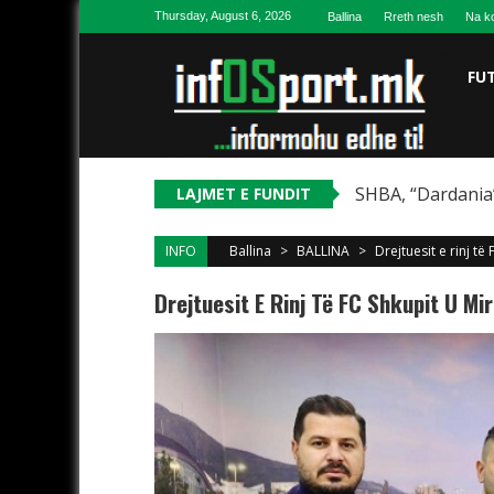
Skip to content
Thursday, August 6, 2026
Ballina
Rreth nesh
Na ko
FU
SHBA, “Dardania”
LAJMET E FUNDIT
INFO
Ballina
>
BALLINA
>
Drejtuesit e rinj të
Drejtuesit E Rinj Të FC Shkupit U Mir