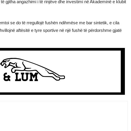
 të gjitha angazhimi i të rinjëve dhe investimi në Akademinë e klubit
mtoi se do të rregullojë fushën ndihmëse me bar sintetik, e cila
illojnë aftësitë e tyre sportive në një fushë të përdorshme gjatë