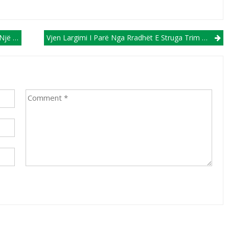
polit!
Vjen Largimi I Parë Nga Rradhët E Struga Trim Lum!