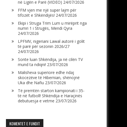
në Ligën e Parë (VIDEO)
24/07/2026
FFM vjen me një super lajm për
tifozët e Shkëndijës!
24/07/2026
Ekipi i Struga Trim Lum u mirëprit nga
numri 1 i Strugës, Mendi Qyra
24/07/2026
LPFMV, nigeriani Lawal autorë i golit
të parë për sezonin 2026/27
24/07/2026
Sonte luan Shkëndija, ja në cilën TV
mund ta ndiqni!
23/07/2026
Malisheva superiore edhe ndaj
skocezëve të Hibernian, shënojnë
Uka dhe Nafiu
23/07/2026
Të premtën starton kampionati i 35-
të në futboll! Shkëndija e Haraçinës
debutuesja e vetme
23/07/2026
KOMENTET E FUNDIT