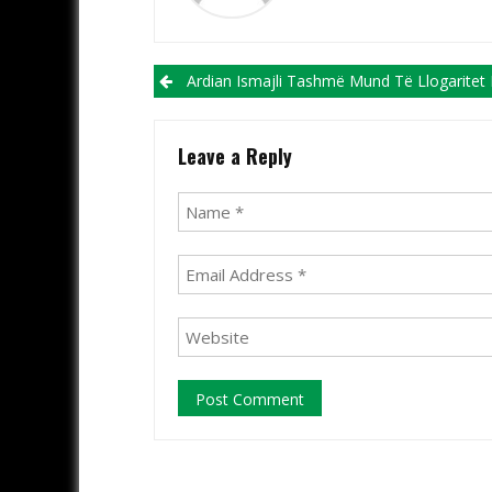
Post navigation
Ardian Ismajli Tashmë Mund Të Llogaritet Një Futbollistë I Ri I Na
Leave a Reply