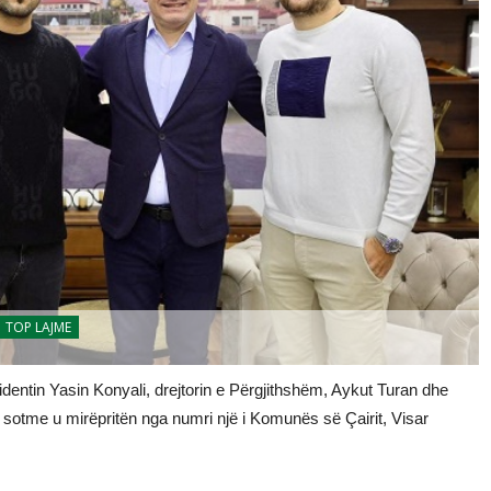
TOP LAJME
identin Yasin Konyali, drejtorin e Përgjithshëm, Aykut Turan dhe
ë sotme u mirëpritën nga numri një i Komunës së Çairit, Visar