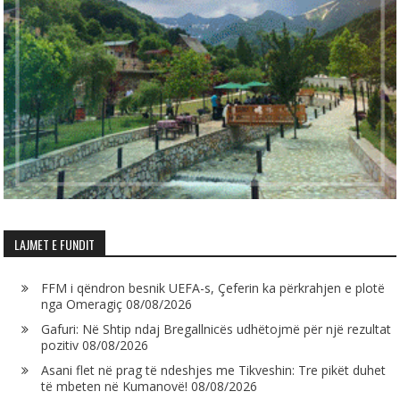
LAJMET E FUNDIT
FFM i qëndron besnik UEFA-s, Çeferin ka përkrahjen e plotë
nga Omeragiç
08/08/2026
Gafuri: Në Shtip ndaj Bregallnicës udhëtojmë për një rezultat
pozitiv
08/08/2026
Asani flet në prag të ndeshjes me Tikveshin: Tre pikët duhet
të mbeten në Kumanovë!
08/08/2026