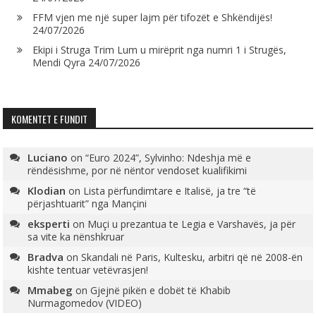
FFM vjen me një super lajm për tifozët e Shkëndijës!
24/07/2026
Ekipi i Struga Trim Lum u mirëprit nga numri 1 i Strugës,
Mendi Qyra
24/07/2026
KOMENTET E FUNDIT
Luciano
on
“Euro 2024”, Sylvinho: Ndeshja më e
rëndësishme, por në nëntor vendoset kualifikimi
Klodian
on
Lista përfundimtare e Italisë, ja tre “të
përjashtuarit” nga Mançini
eksperti
on
Muçi u prezantua te Legia e Varshavës, ja për
sa vite ka nënshkruar
Bradva
on
Skandali në Paris, Kultesku, arbitri që në 2008-ën
kishte tentuar vetëvrasjen!
Mmabeg
on
Gjejnë pikën e dobët të Khabib
Nurmagomedov (VIDEO)