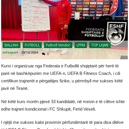
BALLINA
FUTBOLL
Futboll Vendor
LPFM
TOP LAJME
infosport
-
20/12/2024
0
Kursi i organizuar nga Federata e Futbollit shqiptarë për herë të
parë në bashkëpunim me UEFA-n, UEFA B Fitness Coach, i cili
certifikon trajnerët e përgatitjes fizike, u përmbyll me sukses këtë
javë në Tiranë.
Në këtë kurs morën pjesë 33 kandidatë, në mesin e të cilëve ishte
edhe trajneri kondicional i FC Shkupit, Ferid Veseli.
I njëjti me sukses kaloi provimin përfundimtarë të para disa ditëve