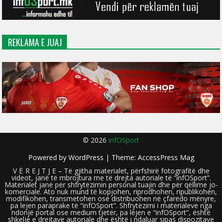
REKLAMA E JUAJ
© 2026
infOSport
Powered by
WordPress
| Theme:
AccessPress Mag
V Ë R E J T J E – Të gjitha materialet, përfshirë fotografitë dhe
videot, janë të mbrojtura me të drejta autoriale të “infOSport”.
Materialet janë për shfrytëzimin personal tuajin dhe për qëllime jo-
komerciale. Ato nuk mund të kopjohen, riprodhohen, ripublikohen,
modifikohen, transmetohen ose distribuohen në çfarëdo mënyre,
pa lejen paraprake të “infOSport”. Shfrytëzimi i materialeve nga
ndonjë portal ose medium tjetër, pa lejen e “infOSport”, është
shkelje e drejtave autoriale dhe është i ndaluar sipas dispozitave