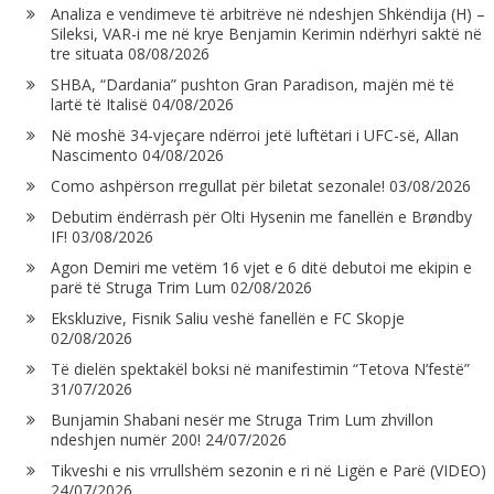
Analiza e vendimeve të arbitrëve në ndeshjen Shkëndija (H) –
Sileksi, VAR-i me në krye Benjamin Kerimin ndërhyri saktë në
tre situata
08/08/2026
SHBA, “Dardania” pushton Gran Paradison, majën më të
lartë të Italisë
04/08/2026
Në moshë 34-vjeçare ndërroi jetë luftëtari i UFC-së, Allan
Nascimento
04/08/2026
Como ashpërson rregullat për biletat sezonale!
03/08/2026
Debutim ëndërrash për Olti Hysenin me fanellën e Brøndby
IF!
03/08/2026
Agon Demiri me vetëm 16 vjet e 6 ditë debutoi me ekipin e
parë të Struga Trim Lum
02/08/2026
Ekskluzive, Fisnik Saliu veshë fanellën e FC Skopje
02/08/2026
Të dielën spektakël boksi në manifestimin “Tetova N’festë”
31/07/2026
Bunjamin Shabani nesër me Struga Trim Lum zhvillon
ndeshjen numër 200!
24/07/2026
Tikveshi e nis vrrullshëm sezonin e ri në Ligën e Parë (VIDEO)
24/07/2026