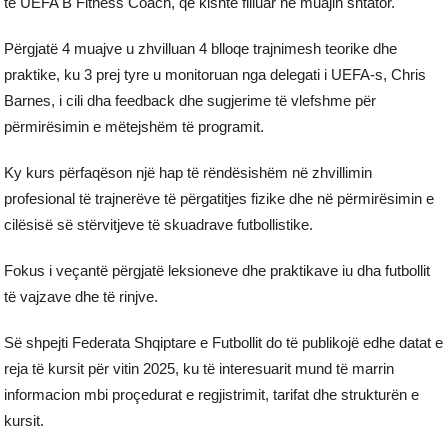
të UEFA B Fitness Coach, që kishte filluar në muajin shtator.
Përgjatë 4 muajve u zhvilluan 4 blloqe trajnimesh teorike dhe
praktike, ku 3 prej tyre u monitoruan nga delegati i UEFA-s, Chris
Barnes, i cili dha feedback dhe sugjerime të vlefshme për
përmirësimin e mëtejshëm të programit.
Ky kurs përfaqëson një hap të rëndësishëm në zhvillimin
profesional të trajnerëve të përgatitjes fizike dhe në përmirësimin e
cilësisë së stërvitjeve të skuadrave futbollistike.
Fokus i veçantë përgjatë leksioneve dhe praktikave iu dha futbollit
të vajzave dhe të rinjve.
Së shpejti Federata Shqiptare e Futbollit do të publikojë edhe datat e
reja të kursit për vitin 2025, ku të interesuarit mund të marrin
informacion mbi proçedurat e regjistrimit, tarifat dhe strukturën e
kursit.