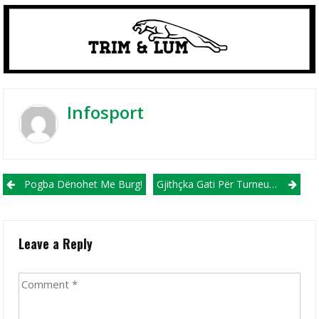
Infosport
Post navigation
Pogba Dënohet Me Burg!
Gjithçka Gati Për Turneun Memorial Mentaz Alajbegu&Hajrush Sinani
Leave a Reply