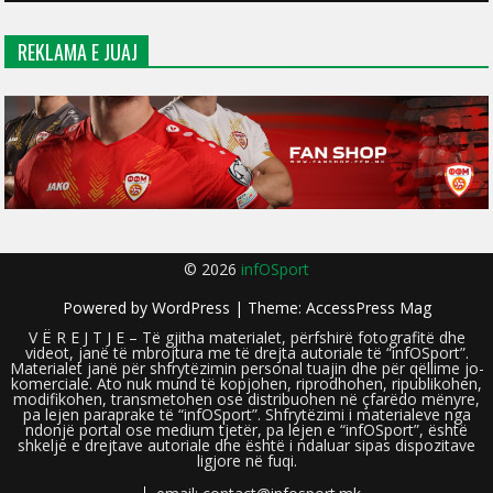
REKLAMA E JUAJ
© 2026
infOSport
Powered by
WordPress
| Theme:
AccessPress Mag
V Ë R E J T J E – Të gjitha materialet, përfshirë fotografitë dhe
videot, janë të mbrojtura me të drejta autoriale të “infOSport”.
Materialet janë për shfrytëzimin personal tuajin dhe për qëllime jo-
komerciale. Ato nuk mund të kopjohen, riprodhohen, ripublikohen,
modifikohen, transmetohen ose distribuohen në çfarëdo mënyre,
pa lejen paraprake të “infOSport”. Shfrytëzimi i materialeve nga
ndonjë portal ose medium tjetër, pa lejen e “infOSport”, është
shkelje e drejtave autoriale dhe është i ndaluar sipas dispozitave
ligjore në fuqi.