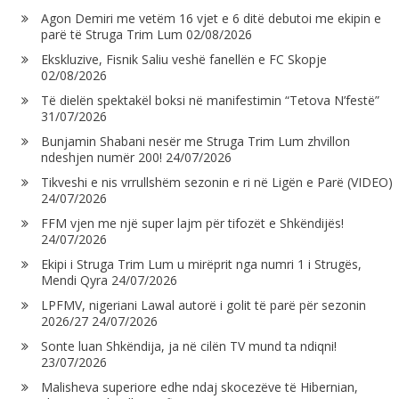
Agon Demiri me vetëm 16 vjet e 6 ditë debutoi me ekipin e
parë të Struga Trim Lum
02/08/2026
Ekskluzive, Fisnik Saliu veshë fanellën e FC Skopje
02/08/2026
Të dielën spektakël boksi në manifestimin “Tetova N’festë”
31/07/2026
Bunjamin Shabani nesër me Struga Trim Lum zhvillon
ndeshjen numër 200!
24/07/2026
Tikveshi e nis vrrullshëm sezonin e ri në Ligën e Parë (VIDEO)
24/07/2026
FFM vjen me një super lajm për tifozët e Shkëndijës!
24/07/2026
Ekipi i Struga Trim Lum u mirëprit nga numri 1 i Strugës,
Mendi Qyra
24/07/2026
LPFMV, nigeriani Lawal autorë i golit të parë për sezonin
2026/27
24/07/2026
Sonte luan Shkëndija, ja në cilën TV mund ta ndiqni!
23/07/2026
Malisheva superiore edhe ndaj skocezëve të Hibernian,