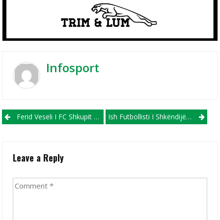
Infosport
Post navigation
Ferid Veseli I FC Shkupit Përfundon Me Sukses Kursin Pilot UEFA B Fitness Coach
Ish Futbollisti I Shkëndijës Transferohet Te Vardari!
Leave a Reply