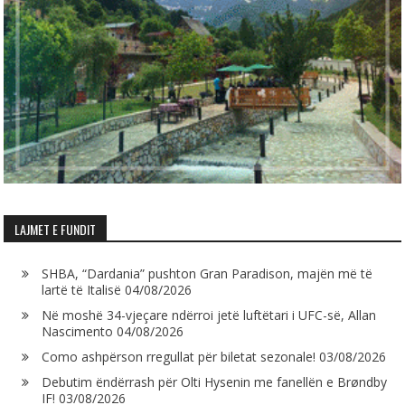
LAJMET E FUNDIT
SHBA, “Dardania” pushton Gran Paradison, majën më të
lartë të Italisë
04/08/2026
Në moshë 34-vjeçare ndërroi jetë luftëtari i UFC-së, Allan
Nascimento
04/08/2026
Como ashpërson rregullat për biletat sezonale!
03/08/2026
Debutim ëndërrash për Olti Hysenin me fanellën e Brøndby
IF!
03/08/2026