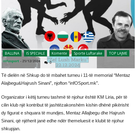
BALLINA
IS SPECIALE
Komente
Sporte Luftarake
TOP LAJME
infosport
-
21/12/2024
0
Të dielën në Shkup do të mbahet turneu i 11-të memorial “Mentaz
Alajbegu&Hajrush Sinani”, njofton “infOSport.mk”.
Organizator i këtij turneu tashmë të njohur është KM Liria, për të
cilin klub një kontribut të jashtëzakonshëm kishin dhënë pikërisht
dy figurat e shquara të mundjes, Mentaz Allajbegu dhe Hajrush
Sinani, që njëherit janë edhe ndër themeluesit e klubit të njohur
shkupjan.