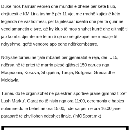
Duke mos harruar veprën dhe mundin e dhënë për këtë klub,
drejtuesit e KM Liria tashmë për 11 vjet me rradhë kujtojnë këto
legjenda në vazhdimësi, për ta jetësuar idealin dhe për të çuar në
vend amanetin e tyre, që ky klub të mos shuhet kurrë dhe gjithnjë ti
jap kombit djemtë më të mirë që do në gëzojnë me medalje të
ndryshme, qoftë vendore apo edhe ndërkombëtare.
Ndryshe turneu në fjalë mbahet për gjeneratat e reja, deri U15,
ndërsa në të pritet të marrin pjesë gjithsej 150 garues nga
Maqedonia, Kosova, Shqipëria, Turqia, Bullgaria, Greqia dhe
Moldavia.
Turneu do të organizohet në palestrën sportive pranë gjimnazit ‘Zef
Lush Marku’. Garat do të nisin nga ora 11:00, ceremonia e hapjes
solemne do të bëhet në ora 15:00, ndërsa për në ora 16:00 janë
paraparë të zhvillohen ndeshjet finale. (infOSport.mk)