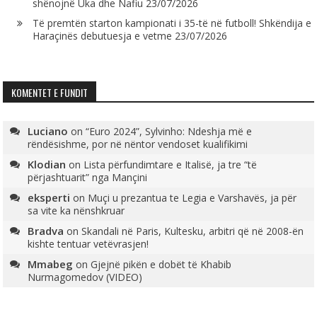
shënojnë Uka dhe Nafiu
23/07/2026
Të premtën starton kampionati i 35-të në futboll! Shkëndija e
Haraçinës debutuesja e vetme
23/07/2026
KOMENTET E FUNDIT
Luciano
on
“Euro 2024”, Sylvinho: Ndeshja më e
rëndësishme, por në nëntor vendoset kualifikimi
Klodian
on
Lista përfundimtare e Italisë, ja tre “të
përjashtuarit” nga Mançini
eksperti
on
Muçi u prezantua te Legia e Varshavës, ja për
sa vite ka nënshkruar
Bradva
on
Skandali në Paris, Kultesku, arbitri që në 2008-ën
kishte tentuar vetëvrasjen!
Mmabeg
on
Gjejnë pikën e dobët të Khabib
Nurmagomedov (VIDEO)