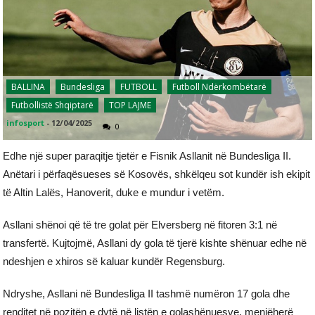
BALLINA
Bundesliga
FUTBOLL
Futboll Ndërkombëtarë
Futbollistë Shqiptarë
TOP LAJME
infosport
-
12/04/2025
0
Edhe një super paraqitje tjetër e Fisnik Asllanit në Bundesliga II.
Anëtari i përfaqësueses së Kosovës, shkëlqeu sot kundër ish ekipit
të Altin Lalës, Hanoverit, duke e mundur i vetëm.
Asllani shënoi që të tre golat për Elversberg në fitoren 3:1 në
transfertë. Kujtojmë, Asllani dy gola të tjerë kishte shënuar edhe në
ndeshjen e xhiros së kaluar kundër Regensburg.
Ndryshe, Asllani në Bundesliga II tashmë numëron 17 gola dhe
renditet në pozitën e dytë në listën e golashënuesve, menjëherë