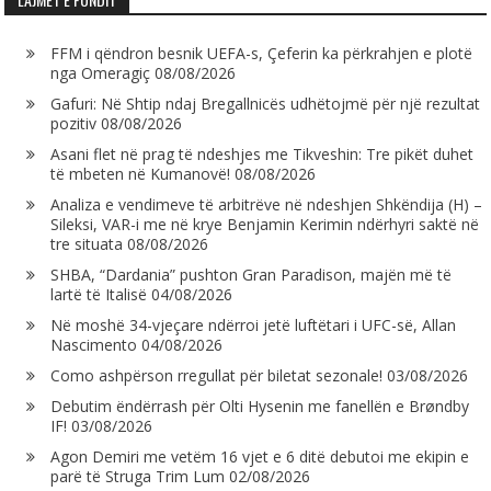
FFM i qëndron besnik UEFA-s, Çeferin ka përkrahjen e plotë
nga Omeragiç
08/08/2026
Gafuri: Në Shtip ndaj Bregallnicës udhëtojmë për një rezultat
pozitiv
08/08/2026
Asani flet në prag të ndeshjes me Tikveshin: Tre pikët duhet
të mbeten në Kumanovë!
08/08/2026
Analiza e vendimeve të arbitrëve në ndeshjen Shkëndija (H) –
Sileksi, VAR-i me në krye Benjamin Kerimin ndërhyri saktë në
tre situata
08/08/2026
SHBA, “Dardania” pushton Gran Paradison, majën më të
lartë të Italisë
04/08/2026
Në moshë 34-vjeçare ndërroi jetë luftëtari i UFC-së, Allan
Nascimento
04/08/2026
Como ashpërson rregullat për biletat sezonale!
03/08/2026
Debutim ëndërrash për Olti Hysenin me fanellën e Brøndby
IF!
03/08/2026
Agon Demiri me vetëm 16 vjet e 6 ditë debutoi me ekipin e
parë të Struga Trim Lum
02/08/2026