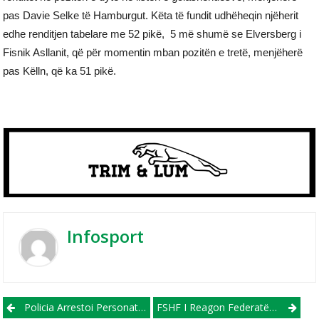
pas Davie Selke të Hamburgut. Këta të fundit udhëheqin njëherit
edhe renditjen tabelare me 52 pikë, 5 më shumë se Elversberg i
Fisnik Asllanit, që për momentin mban pozitën e tretë, menjëherë
pas Këlln, që ka 51 pikë.
Infosport
Post navigation
Policia Arrestoi Personat Që Sulmuan Futbollistin Marjan Radeski Të Struga Trim Lum
FSHF I Reagon Federatës Serbe Pas Dhunës Së Policisë Serbe Ndaj Futbollistëve Të KF Tërnocit