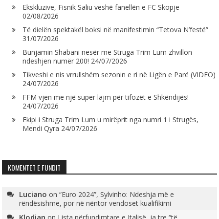
Ekskluzive, Fisnik Saliu veshë fanellën e FC Skopje
02/08/2026
Të dielën spektakël boksi në manifestimin “Tetova N’festë”
31/07/2026
Bunjamin Shabani nesër me Struga Trim Lum zhvillon
ndeshjen numër 200!
24/07/2026
Tikveshi e nis vrrullshëm sezonin e ri në Ligën e Parë (VIDEO)
24/07/2026
FFM vjen me një super lajm për tifozët e Shkëndijës!
24/07/2026
Ekipi i Struga Trim Lum u mirëprit nga numri 1 i Strugës,
Mendi Qyra
24/07/2026
KOMENTET E FUNDIT
Luciano
on
“Euro 2024”, Sylvinho: Ndeshja më e
rëndësishme, por në nëntor vendoset kualifikimi
Klodian
on
Lista përfundimtare e Italisë, ja tre “të