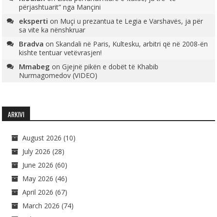
përjashtuarit” nga Mançini
eksperti
on
Muçi u prezantua te Legia e Varshavës, ja për
sa vite ka nënshkruar
Bradva
on
Skandali në Paris, Kultesku, arbitri që në 2008-ën
kishte tentuar vetëvrasjen!
Mmabeg
on
Gjejnë pikën e dobët të Khabib
Nurmagomedov (VIDEO)
ARKIVI
August 2026
(10)
July 2026
(28)
June 2026
(60)
May 2026
(46)
April 2026
(67)
March 2026
(74)