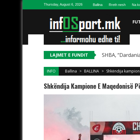
Skip to content
Thursday, August 6, 2026
Ballina
Rreth nesh
Na ko
FU
SHBA, “Dardania
LAJMET E FUNDIT
INFO
Ballina
>
BALLINA
>
Shkëndija kampion
Shkëndija Kampione E Maqedonisë P