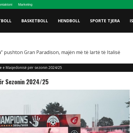
ntaktoni
Marketing
TBOLL
BASKETBOLL
HENDBOLL
SPORTE TJERA
I
” pushton Gran Paradison, majën më të lartë të Italisë
e e Maqedonisë për sezonin 2024/25
ër Sezonin 2024/25