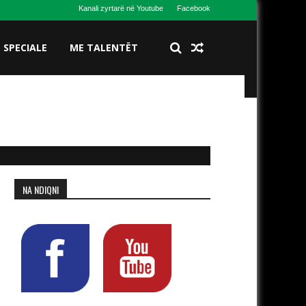
Kanali zyrtarë në Youtube
Facebook
S SPECIALE
ME TALENTËT
NA NDIQNI