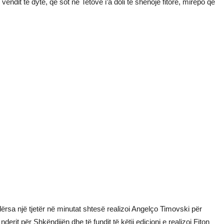
ndit të dytë, që sot në Tetovë i’a doli të shënojë fitore, mirëpo që
rsa një tjetër në minutat shtesë realizoi Angelço Timovski për
nderit për Shkëndijën dhe të fundit të këtij edicioni e realizoi Fiton