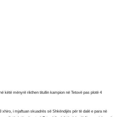
ë në këtë mënyrë rikthen titullin kampion në Tetovë pas plotë 4
3 xhiro, i mjaftuan skuadrës së Shkëndijës për të dalë e para në