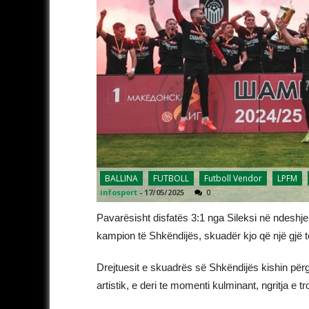
BALLINA
FUTBOLL
Futboll Vendor
LPFM
infosport
-
17/05/2025
0
Pavarësisht disfatës 3:1 nga Sileksi në ndeshjen
kampion të Shkëndijës, skuadër kjo që një gjë të
Drejtuesit e skuadrës së Shkëndijës kishin përg
artistik, e deri te momenti kulminant, ngritja e tr