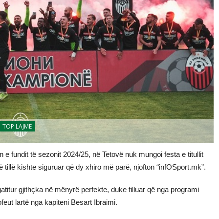
TOP LAJME
 e fundit të sezonit 2024/25, në Tetovë nuk mungoi festa e titullit
 tillë kishte siguruar që dy xhiro më parë, njofton “infOSport.mk”.
atitur gjithçka në mënyrë perfekte, duke filluar që nga programi
ofeut lartë nga kapiteni Besart Ibraimi.