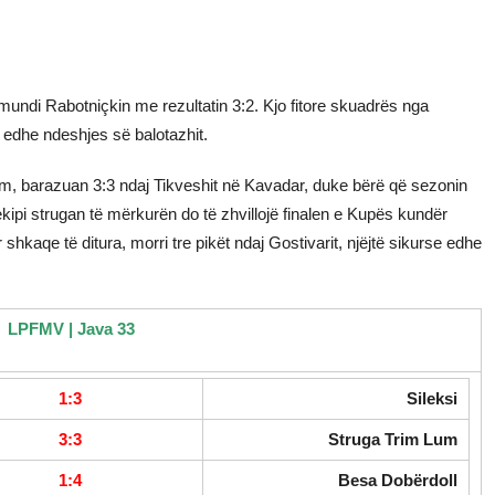
mundi Rabotniçkin me rezultatin 3:2. Kjo fitore skuadrës nga
e edhe ndeshjes së balotazhit.
m, barazuan 3:3 ndaj Tikveshit në Kavadar, duke bërë që sezonin
 ekipi strugan të mërkurën do të zhvillojë finalen e Kupës kundër
shkaqe të ditura, morri tre pikët ndaj Gostivarit, njëjtë sikurse edhe
LPFMV | Java 33
1:3
Sileksi
3:3
Struga Trim Lum
1:4
Besa Dobërdoll