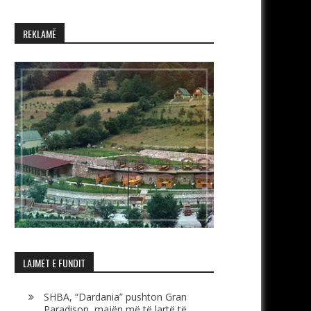
REKLAMË
LAJMET E FUNDIT
SHBA, “Dardania” pushton Gran
Paradison, majën më të lartë të