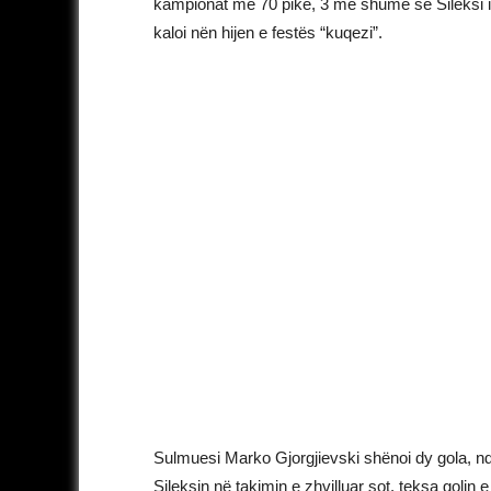
kampionat me 70 pikë, 3 më shumë se Sileksi i ve
kaloi nën hijen e festës “kuqezi”.
Sulmuesi Marko Gjorgjievski shënoi dy gola, ndë
Sileksin në takimin e zhvilluar sot, teksa golin e 