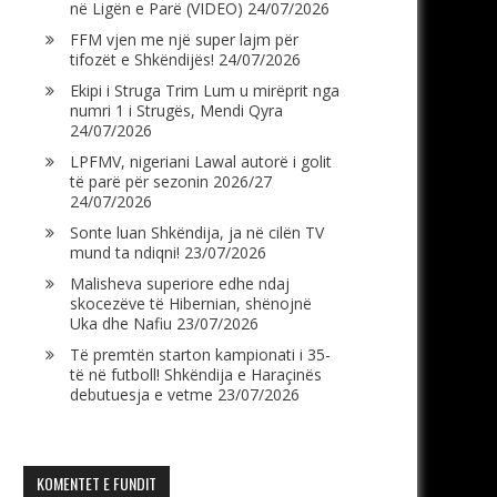
në Ligën e Parë (VIDEO)
24/07/2026
FFM vjen me një super lajm për
tifozët e Shkëndijës!
24/07/2026
Ekipi i Struga Trim Lum u mirëprit nga
numri 1 i Strugës, Mendi Qyra
24/07/2026
LPFMV, nigeriani Lawal autorë i golit
të parë për sezonin 2026/27
24/07/2026
Sonte luan Shkëndija, ja në cilën TV
mund ta ndiqni!
23/07/2026
Malisheva superiore edhe ndaj
skocezëve të Hibernian, shënojnë
Uka dhe Nafiu
23/07/2026
Të premtën starton kampionati i 35-
të në futboll! Shkëndija e Haraçinës
debutuesja e vetme
23/07/2026
KOMENTET E FUNDIT