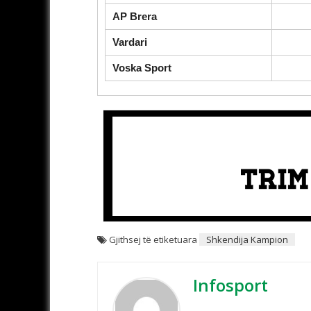
AP Brera
Vardari
Voska Sport
Gjithsej të etiketuara
Shkendija Kampion
Infosport