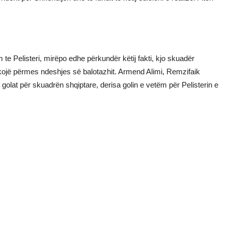
 te Pelisteri, mirëpo edhe përkundër këtij fakti, kjo skuadër
kërkojë përmes ndeshjes së balotazhit. Armend Alimi, Remzifaik
golat për skuadrën shqiptare, derisa golin e vetëm për Pelisterin e