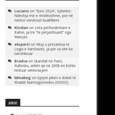
Luciano
on
“Euro 2024”, Sylvinho:
Ndeshja më e rëndësishme, por në
nëntor vendoset kualifikimi
Klodian
on
Lista përfundimtare e
Italisë, ja tre “të përjashtuarit” nga
Mançini
eksperti
on
Muçi u prezantua te
Legia e Varshavës, ja për sa vite ka
nënshkruar
Bradva
on
Skandali në Paris,
Kultesku, arbitri që në 2008-ën kishte
tentuar vetëvrasjen!
Mmabeg
on
Gjejnë pikën e dobët të
Khabib Nurmagomedov (VIDEO)
ARKIVI