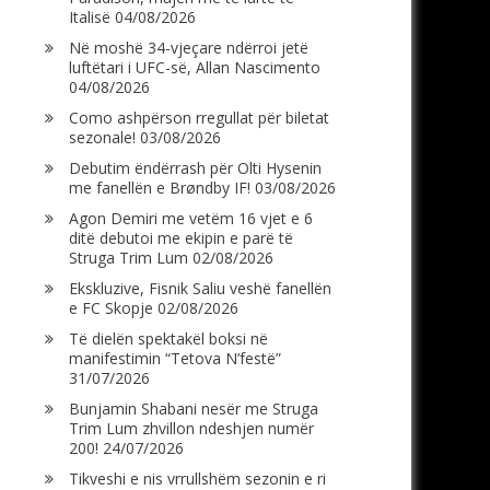
Italisë
04/08/2026
Në moshë 34-vjeçare ndërroi jetë
luftëtari i UFC-së, Allan Nascimento
04/08/2026
Como ashpërson rregullat për biletat
sezonale!
03/08/2026
Debutim ëndërrash për Olti Hysenin
me fanellën e Brøndby IF!
03/08/2026
Agon Demiri me vetëm 16 vjet e 6
ditë debutoi me ekipin e parë të
Struga Trim Lum
02/08/2026
Ekskluzive, Fisnik Saliu veshë fanellën
e FC Skopje
02/08/2026
Të dielën spektakël boksi në
manifestimin “Tetova N’festë”
31/07/2026
Bunjamin Shabani nesër me Struga
Trim Lum zhvillon ndeshjen numër
200!
24/07/2026
Tikveshi e nis vrrullshëm sezonin e ri