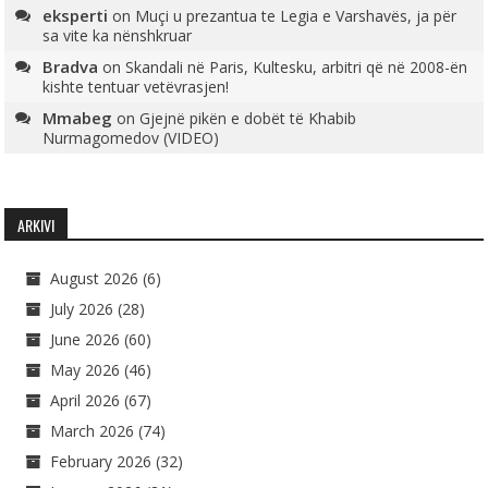
eksperti
on
Muçi u prezantua te Legia e Varshavës, ja për
sa vite ka nënshkruar
Bradva
on
Skandali në Paris, Kultesku, arbitri që në 2008-ën
kishte tentuar vetëvrasjen!
Mmabeg
on
Gjejnë pikën e dobët të Khabib
Nurmagomedov (VIDEO)
ARKIVI
August 2026
(6)
July 2026
(28)
June 2026
(60)
May 2026
(46)
April 2026
(67)
March 2026
(74)
February 2026
(32)