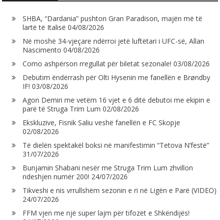
SHBA, “Dardania” pushton Gran Paradison, majën më të
lartë të Italisë
04/08/2026
Në moshë 34-vjeçare ndërroi jetë luftëtari i UFC-së, Allan
Nascimento
04/08/2026
Como ashpërson rregullat për biletat sezonale!
03/08/2026
Debutim ëndërrash për Olti Hysenin me fanellën e Brøndby
IF!
03/08/2026
Agon Demiri me vetëm 16 vjet e 6 ditë debutoi me ekipin e
parë të Struga Trim Lum
02/08/2026
Ekskluzive, Fisnik Saliu veshë fanellën e FC Skopje
02/08/2026
Të dielën spektakël boksi në manifestimin “Tetova N’festë”
31/07/2026
Bunjamin Shabani nesër me Struga Trim Lum zhvillon
ndeshjen numër 200!
24/07/2026
Tikveshi e nis vrrullshëm sezonin e ri në Ligën e Parë (VIDEO)
24/07/2026
FFM vjen me një super lajm për tifozët e Shkëndijës!