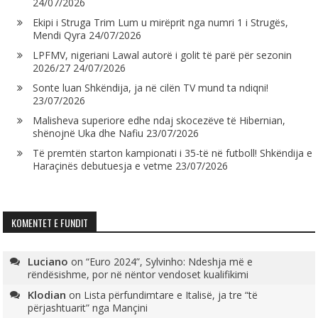
24/07/2026
Ekipi i Struga Trim Lum u mirëprit nga numri 1 i Strugës,
Mendi Qyra
24/07/2026
LPFMV, nigeriani Lawal autorë i golit të parë për sezonin
2026/27
24/07/2026
Sonte luan Shkëndija, ja në cilën TV mund ta ndiqni!
23/07/2026
Malisheva superiore edhe ndaj skocezëve të Hibernian,
shënojnë Uka dhe Nafiu
23/07/2026
Të premtën starton kampionati i 35-të në futboll! Shkëndija e
Haraçinës debutuesja e vetme
23/07/2026
KOMENTET E FUNDIT
Luciano
on
“Euro 2024”, Sylvinho: Ndeshja më e
rëndësishme, por në nëntor vendoset kualifikimi
Klodian
on
Lista përfundimtare e Italisë, ja tre “të
përjashtuarit” nga Mançini