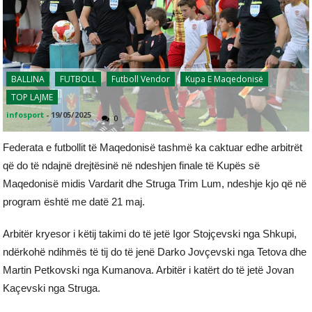
BALLINA
FUTBOLL
Futboll Vendor
Kupa E Maqedonisë
TOP LAJME
infosport
-
19/05/2025
0
Federata e futbollit të Maqedonisë tashmë ka caktuar edhe arbitrët
që do të ndajnë drejtësinë në ndeshjen finale të Kupës së
Maqedonisë midis Vardarit dhe Struga Trim Lum, ndeshje kjo që në
program është me datë 21 maj.
Arbitër kryesor i këtij takimi do të jetë Igor Stojçevski nga Shkupi,
ndërkohë ndihmës të tij do të jenë Darko Jovçevski nga Tetova dhe
Martin Petkovski nga Kumanova. Arbitër i katërt do të jetë Jovan
Kaçevski nga Struga.