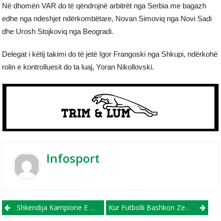
Në dhomën VAR do të qëndrojnë arbitrët nga Serbia me bagazh
edhe nga ndeshjet ndërkombëtare, Novan Simoviq nga Novi Sadi
dhe Urosh Stojkoviq nga Beogradi.
Delegat i këtij takimi do të jetë Igor Frangoski nga Shkupi, ndërkohë
rolin e kontrolluesit do ta luaj, Yoran Nikollovski.
Infosport
Post navigation
Shkëndija Kampione E Maqedonisë Për Sezonin 2024/25
Kur Futbolli Bashkon Zemrat Për Një Kauzë Të Madhe! Struga Trim Lum Për Tu Marrë Shembull…