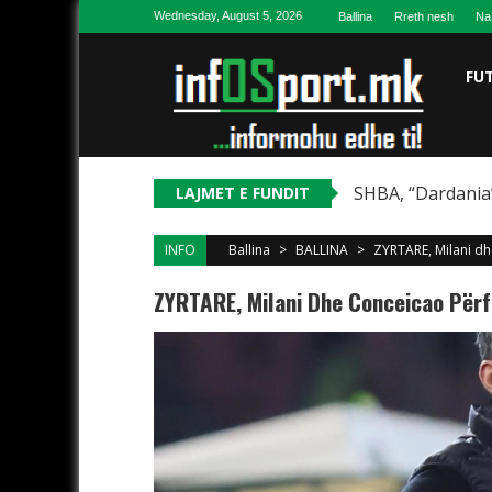
Skip to content
Wednesday, August 5, 2026
Ballina
Rreth nesh
Na
FU
SHBA, “Dardania”
LAJMET E FUNDIT
INFO
Ballina
>
BALLINA
>
ZYRTARE, Milani d
ZYRTARE, Milani Dhe Conceicao Për