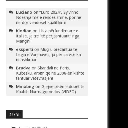
Luciano
on
“Euro 2024”, Sylvinho:
Ndeshja më e rëndësishme, por në
nëntor vendoset kualifikimi
Klodian
on
Lista përfundimtare e
Italisë, ja tre “të përjashtuarit” nga
Mançini
eksperti
on
Muçi u prezantua te
Legia e Varshavës, ja për sa vite ka
nënshkruar
Bradva
on
Skandali në Paris,
Kultesku, arbitri që në 2008-ën kishte
tentuar vetëvrasjen!
Mmabeg
on
Gjejnë pikën e dobët të
Khabib Nurmagomedov (VIDEO)
ARKIVI