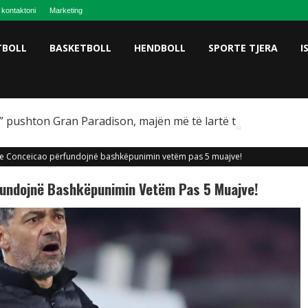
 kontaktoni
Marketing
TBOLL
BASKETBOLL
HENDBOLL
SPORTE TJERA
I
 pushton Gran Paradison, majën më të lartë të Italisë
he Conceicao përfundojnë bashkëpunimin vetëm pas 5 muajve!
fundojnë Bashkëpunimin Vetëm Pas 5 Muajve!