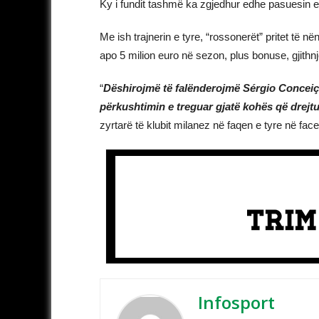
Ky i fundit tashmë ka zgjedhur edhe pasuesin e C
Me ish trajnerin e tyre, “rossonerët” pritet të n
apo 5 milion euro në sezon, plus bonuse, gjithn
“
Dëshirojmë të falënderojmë Sérgio Conceiçã
përkushtimin e treguar gjatë kohës që drejtu
zyrtarë të klubit milanez në faqen e tyre në fac
Infosport