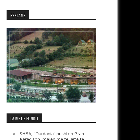
REKLAMË
LAJMET E FUNDIT
SHBA, “Dardania” pushton Gran
Paradison, majën më të lartë të