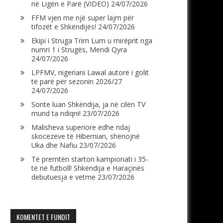
në Ligën e Parë (VIDEO)
24/07/2026
FFM vjen me një super lajm për
tifozët e Shkëndijës!
24/07/2026
Ekipi i Struga Trim Lum u mirëprit nga
numri 1 i Strugës, Mendi Qyra
24/07/2026
LPFMV, nigeriani Lawal autorë i golit
të parë për sezonin 2026/27
24/07/2026
Sonte luan Shkëndija, ja në cilën TV
mund ta ndiqni!
23/07/2026
Malisheva superiore edhe ndaj
skocezëve të Hibernian, shënojnë
Uka dhe Nafiu
23/07/2026
Të premtën starton kampionati i 35-
të në futboll! Shkëndija e Haraçinës
debutuesja e vetme
23/07/2026
KOMENTET E FUNDIT