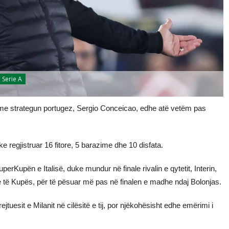
Serie A
t me strategun portugez, Sergio Conceicao, edhe atë vetëm pas
 regjistruar 16 fitore, 5 barazime dhe 10 disfata.
perKupën e Italisë, duke mundur në finale rivalin e qytetit, Interin,
le të Kupës, për të pësuar më pas në finalen e madhe ndaj Bolonjas.
jtuesit e Milanit në cilësitë e tij, por njëkohësisht edhe emërimi i