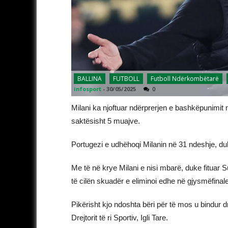
BALLINA
FUTBOLL
Futboll Ndërkombëtarë
infosport
-
30/05/2025
0
Milani ka njoftuar ndërprerjen e bashkëpunimi
saktësisht 5 muajve.
Portugezi e udhëhoqi Milanin në 31 ndeshje, duke
Me të në krye Milani e nisi mbarë, duke fituar Su
të cilën skuadër e eliminoi edhe në gjysmëfina
Pikërisht kjo ndoshta bëri për të mos u bindur dre
Drejtorit të ri Sportiv, Igli Tare.