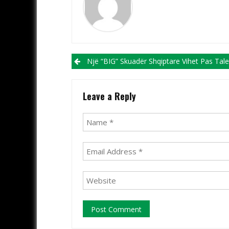
Post navigation
Një “BIG” Skuadër Shqiptare Vihet Pas Talentit Tetovar, His
Leave a Reply