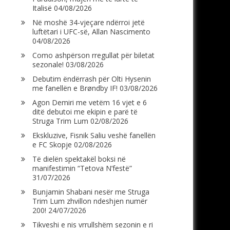
Italisë
04/08/2026
Në moshë 34-vjeçare ndërroi jetë
luftëtari i UFC-së, Allan Nascimento
04/08/2026
Como ashpërson rregullat për biletat
sezonale!
03/08/2026
Debutim ëndërrash për Olti Hysenin
me fanellën e Brøndby IF!
03/08/2026
Agon Demiri me vetëm 16 vjet e 6
ditë debutoi me ekipin e parë të
Struga Trim Lum
02/08/2026
Ekskluzive, Fisnik Saliu veshë fanellën
e FC Skopje
02/08/2026
Të dielën spektakël boksi në
manifestimin “Tetova N’festë”
31/07/2026
Bunjamin Shabani nesër me Struga
Trim Lum zhvillon ndeshjen numër
200!
24/07/2026
Tikveshi e nis vrrullshëm sezonin e ri