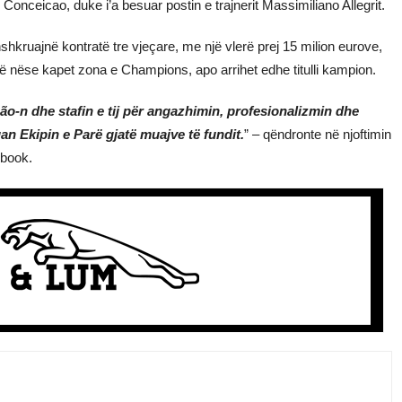
onceicao, duke i’a besuar postin e trajnerit Massimiliano Allegrit.
ënshkruajnë kontratë tre vjeçare, me një vlerë prej 15 milion eurove,
jë nëse kapet zona e Champions, apo arrihet edhe titulli kampion.
o-n dhe stafin e tij për angazhimin, profesionalizmin dhe
an Ekipin e Parë gjatë muajve të fundit.
” – qëndronte në njoftimin
ebook.