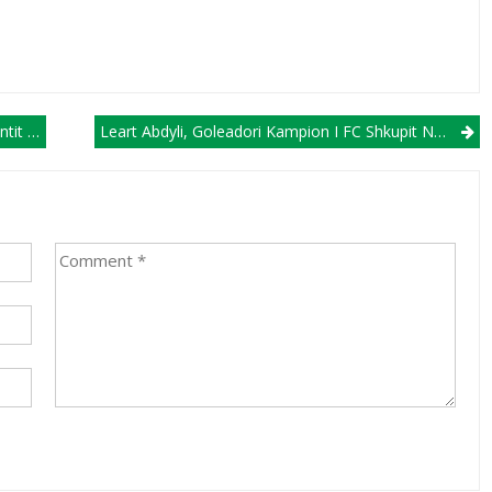
ar Ali
Leart Abdyli, Goleadori Kampion I FC Shkupit Në Ligën Rajonale U15