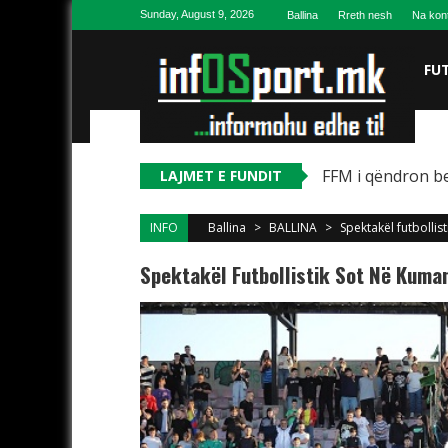
Skip to content
Sunday, August 9, 2026
Ballina
Rreth nesh
Na kon
FU
FFM i qëndron be
LAJMET E FUNDIT
INFO
Ballina
>
BALLINA
>
Spektakël futbolli
Spektakël Futbollistik Sot Në Kuma