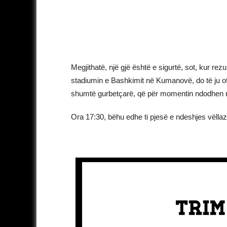
Megjithatë, një gjë është e sigurtë, sot, kur rez
stadiumin e Bashkimit në Kumanovë, do të ju of
shumtë gurbetçarë, që për momentin ndodhen në
Ora 17:30, bëhu edhe ti pjesë e ndeshjes vëlla