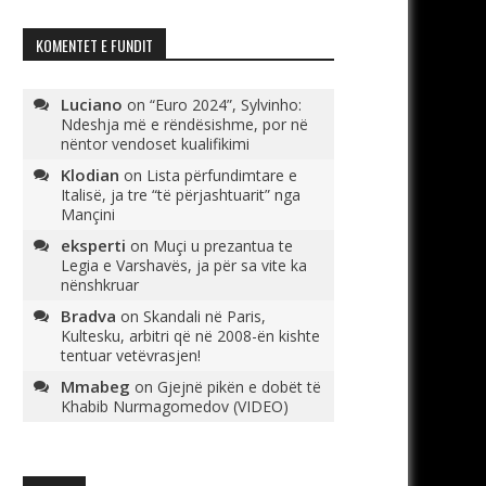
KOMENTET E FUNDIT
Luciano
on
“Euro 2024”, Sylvinho:
Ndeshja më e rëndësishme, por në
nëntor vendoset kualifikimi
Klodian
on
Lista përfundimtare e
Italisë, ja tre “të përjashtuarit” nga
Mançini
eksperti
on
Muçi u prezantua te
Legia e Varshavës, ja për sa vite ka
nënshkruar
Bradva
on
Skandali në Paris,
Kultesku, arbitri që në 2008-ën kishte
tentuar vetëvrasjen!
Mmabeg
on
Gjejnë pikën e dobët të
Khabib Nurmagomedov (VIDEO)