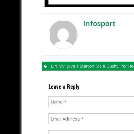
Infosport
Post navigation
LPFMV, Java 1 Starton Me 8 Gusht, Për Herë Të Parë Do Të Luhet Në 4 Ditë Të Njëpas
Leave a Reply