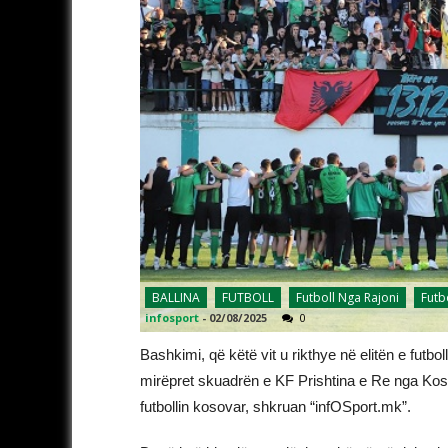
BALLINA
FUTBOLL
Futboll Nga Rajoni
Futb
infosport
-
02/08/2025
0
Bashkimi, që këtë vit u rikthye në elitën e futboll
mirëpret skuadrën e KF Prishtina e Re nga Kosov
futbollin kosovar, shkruan “infOSport.mk”.