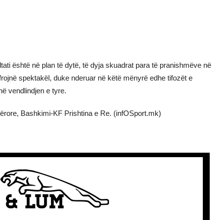
ultati është në plan të dytë, të dyja skuadrat para të pranishmëve në
rojnë spektakël, duke nderuar në këtë mënyrë edhe tifozët e
 vendlindjen e tyre.
zërore, Bashkimi-KF Prishtina e Re. (infOSport.mk)