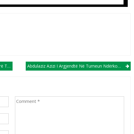
njëshme!
Abdulaziz Azizi I Argjendtë Në Turneun Ndërkombëtarë Në Artvin Të Turqisë