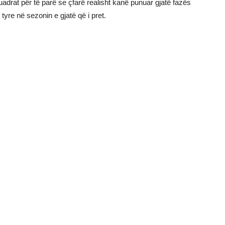
uadrat për të parë se çfarë realisht kanë punuar gjatë fazës
 tyre në sezonin e gjatë që i pret.