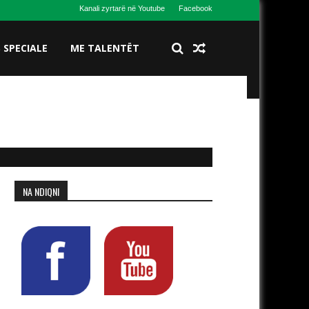
Kanali zyrtarë në Youtube
Facebook
S SPECIALE
ME TALENTËT
NA NDIQNI