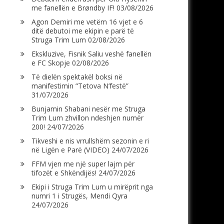
me fanellën e Brøndby IF!
03/08/2026
Agon Demiri me vetëm 16 vjet e 6
ditë debutoi me ekipin e parë të
Struga Trim Lum
02/08/2026
Ekskluzive, Fisnik Saliu veshë fanellën
e FC Skopje
02/08/2026
Të dielën spektakël boksi në
manifestimin “Tetova N’festë”
31/07/2026
Bunjamin Shabani nesër me Struga
Trim Lum zhvillon ndeshjen numër
200!
24/07/2026
Tikveshi e nis vrrullshëm sezonin e ri
në Ligën e Parë (VIDEO)
24/07/2026
FFM vjen me një super lajm për
tifozët e Shkëndijës!
24/07/2026
Ekipi i Struga Trim Lum u mirëprit nga
numri 1 i Strugës, Mendi Qyra
24/07/2026