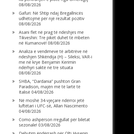
08/08/2026
Gafuri: Në Shtip ndaj Bregallnicës
udhëtojmë për një rezultat pozitiv
08/08/2026
Asani flet në prag të ndeshjes me
Tikveshin: Tre pikët duhet të mbeten
në Kumanovë!
08/08/2026
Analiza e vendimeve të arbitrëve në
ndeshjen Shkëndija (H) – Sileksi, VAR-i
me në krye Benjamin Kerimin
ndërhyri saktë në tre situata
08/08/2026
SHBA, “Dardania” pushton Gran
Paradison, majën më të lartë të
Italisë
04/08/2026
Në moshë 34-vjeçare ndërroi jetë
luftëtari i UFC-së, Allan Nascimento
04/08/2026
Como ashpërson rregullat për biletat
sezonale!
03/08/2026
Debutim ëndërrash për Olti Hysenin