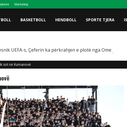
taktoni
Marketing
TBOLL
BASKETBOLL
HENDBOLL
SPORTE TJERA
I
snik UEFA-s, Çeferin ka përkrahjen e plotë nga Omeragiç
stik sot në Kumanovë
novë