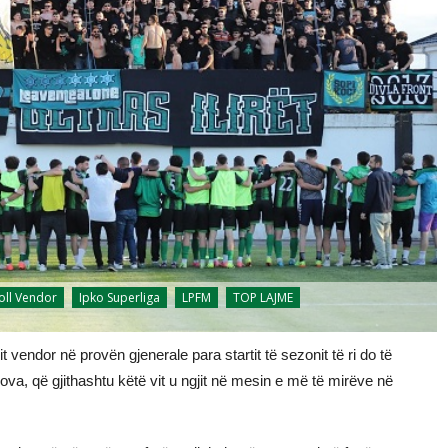
oll Vendor
Ipko Superliga
LPFM
TOP LAJME
it vendor në provën gjenerale para startit të sezonit të ri do të
a, që gjithashtu këtë vit u ngjit në mesin e më të mirëve në