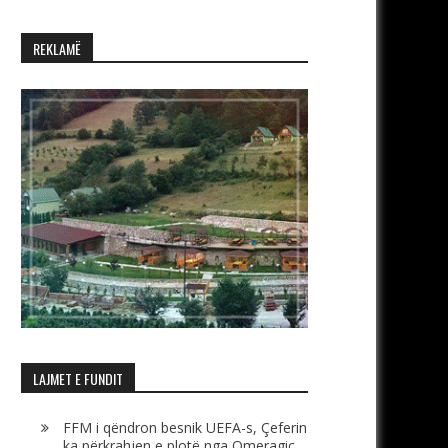
REKLAMË
LAJMET E FUNDIT
FFM i qëndron besnik UEFA-s, Çeferin
ka përkrahjen e plotë nga Omeragiç