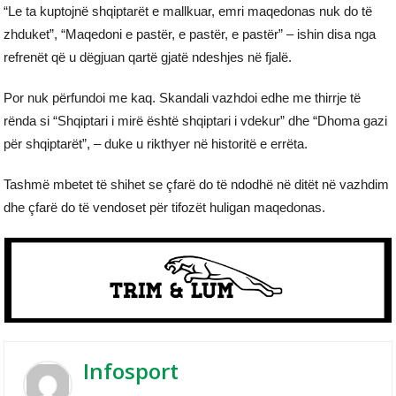
“Le ta kuptojnë shqiptarët e mallkuar, emri maqedonas nuk do të
zhduket”, “Maqedoni e pastër, e pastër, e pastër” – ishin disa nga
refrenët që u dëgjuan qartë gjatë ndeshjes në fjalë.
Por nuk përfundoi me kaq. Skandali vazhdoi edhe me thirrje të
rënda si “Shqiptari i mirë është shqiptari i vdekur” dhe “Dhoma gazi
për shqiptarët”, – duke u rikthyer në historitë e errëta.
Tashmë mbetet të shihet se çfarë do të ndodhë në ditët në vazhdim
dhe çfarë do të vendoset për tifozët huligan maqedonas.
Infosport