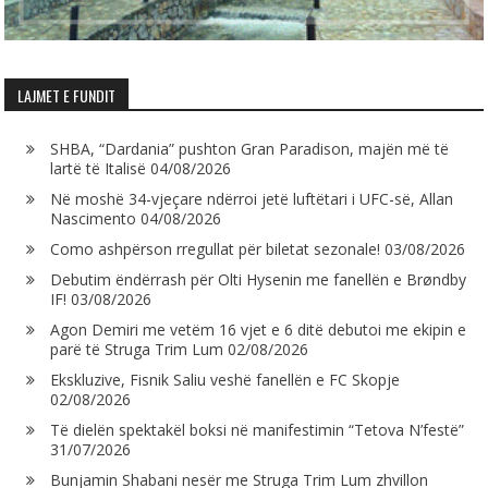
LAJMET E FUNDIT
SHBA, “Dardania” pushton Gran Paradison, majën më të
lartë të Italisë
04/08/2026
Në moshë 34-vjeçare ndërroi jetë luftëtari i UFC-së, Allan
Nascimento
04/08/2026
Como ashpërson rregullat për biletat sezonale!
03/08/2026
Debutim ëndërrash për Olti Hysenin me fanellën e Brøndby
IF!
03/08/2026
Agon Demiri me vetëm 16 vjet e 6 ditë debutoi me ekipin e
parë të Struga Trim Lum
02/08/2026
Ekskluzive, Fisnik Saliu veshë fanellën e FC Skopje
02/08/2026
Të dielën spektakël boksi në manifestimin “Tetova N’festë”
31/07/2026
Bunjamin Shabani nesër me Struga Trim Lum zhvillon