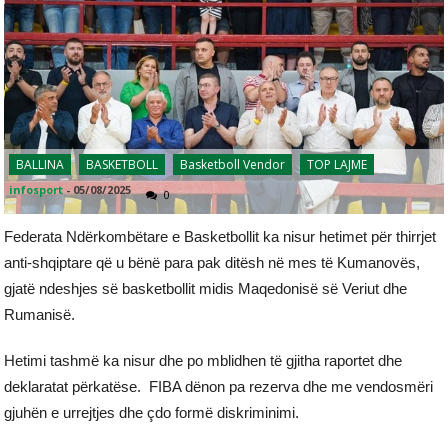
BALLINA
BASKETBOLL
Basketboll Vendor
TOP LAJME
infosport
-
05/08/2025
0
Federata Ndërkombëtare e Basketbollit ka nisur hetimet për thirrjet
anti-shqiptare që u bënë para pak ditësh në mes të Kumanovës,
gjatë ndeshjes së basketbollit midis Maqedonisë së Veriut dhe
Rumanisë.
Hetimi tashmë ka nisur dhe po mblidhen të gjitha raportet dhe
deklaratat përkatëse. FIBA dënon pa rezerva dhe me vendosmëri
gjuhën e urrejtjes dhe çdo formë diskriminimi.