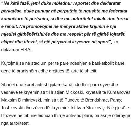
“Në këtë fazë, jemi duke mbledhur raportet dhe deklaratat
përkatëse, duke punuar në përputhje të ngushtë me federatat
kombëtare të përfshira, si dhe me autoritetet lokale dhe forcat
e rendit. Ne promovojmë në mënyrë aktive krijimin e një
mjedisi gjithëpërfshirës dhe me respekt për të gjithë lojtarët,
ekipet dhe tifozët, si një përparësi kryesore në sport”,
ka
deklaruar FIBA.
Kujtojmë se në stadium për të parë ndeshjen e basketbollit kanë
qenë të pranishëm edhe drejtues të lartë të shtetit.
Sharjet dhe koret anti-shqiptare kanë ndodhur para syve dhe
veshëve të kryeministrit Hristijan Mickoski, kryetarit të Kumanovës
Maksim Dimitrievski, ministrit të Punëve të Brendshme, Pançe
Toshkovski dhe zëvendëskryeministrit Ivan Stoilkoviç. Një pjesë e
tifozëve në tribunë lëshuan thirrje anti-shqiptare, pa asnjë ndërhyrje
nga autoritetet.