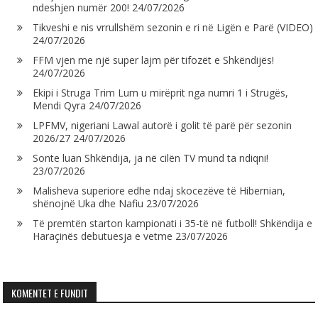
ndeshjen numër 200!
24/07/2026
Tikveshi e nis vrrullshëm sezonin e ri në Ligën e Parë (VIDEO)
24/07/2026
FFM vjen me një super lajm për tifozët e Shkëndijës!
24/07/2026
Ekipi i Struga Trim Lum u mirëprit nga numri 1 i Strugës,
Mendi Qyra
24/07/2026
LPFMV, nigeriani Lawal autorë i golit të parë për sezonin
2026/27
24/07/2026
Sonte luan Shkëndija, ja në cilën TV mund ta ndiqni!
23/07/2026
Malisheva superiore edhe ndaj skocezëve të Hibernian,
shënojnë Uka dhe Nafiu
23/07/2026
Të premtën starton kampionati i 35-të në futboll! Shkëndija e
Haraçinës debutuesja e vetme
23/07/2026
KOMENTET E FUNDIT