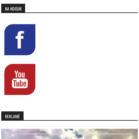
NA NDIQNI
REKLAMË