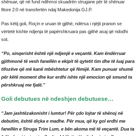
shënuar, që në fund ndihmoi skuadrën strugane për të shënuar
fitore 2:0 në transfertën ndaj Makedonija GJ.P.
Pas këtij goli, Roçin e uruan të gjithë, ndërsa i njëjti pranon se
vërtetë kishte ndjenja të papërshkruara pas gjithë asaj që ndodhi
sot.
“Po, sinqerisht është një ndjenjë e veçantë. Kam ëndërruar
gjithmonë të vesh fanellën e ekipit të qytetit tim dhe të luaj para
tifozëve që më kanë mbështetur që fëmijë. Kam punuar shumë
për këtë moment dhe kur erdhi ishte një emocion që smund ta
përshkruaj me fjalë.”
Goli debutues në ndeshjen debutuese…
“Jam jashtëzakonisht i lumtur! Për çdo lojtar të shënoj në
debutim, është diçka e madhe. Për mua, që ky gol erdhi me
fanellën e Struga Trim Lum, e bën akoma më të veçantë. Dua ta