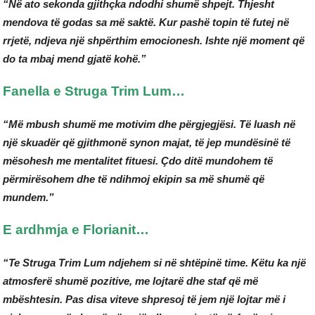
“Në ato sekonda gjithçka ndodhi shumë shpejt. Thjesht
mendova të godas sa më saktë. Kur pashë topin të futej në
rrjetë, ndjeva një shpërthim emocionesh. Ishte një moment që
do ta mbaj mend gjatë kohë.”
Fanella e Struga Trim Lum…
“Më mbush shumë me motivim dhe përgjegjësi. Të luash në
një skuadër që gjithmonë synon majat, të jep mundësinë të
mësohesh me mentalitet fituesi. Çdo ditë mundohem të
përmirësohem dhe të ndihmoj ekipin sa më shumë që
mundem.”
E ardhmja e Florianit…
“Te Struga Trim Lum ndjehem si në shtëpinë time. Këtu ka një
atmosferë shumë pozitive, me lojtarë dhe staf që më
mbështesin. Pas disa viteve shpresoj të jem një lojtar më i