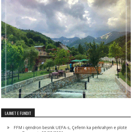
LAJMET E FUNDIT
FFM i qëndron besnik UEFA-s, Çeferin ka përkrahjen e plotë