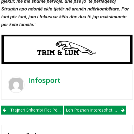
pjekur, me më shumë përvojë, dhe pse jo të përfaqësoj
Strugën apo ndonjë ekip tjetër në arenën ndërkombëtare. Por
tani për tani, jam i fokusuar këtu dhe dua të jap maksimumin
për këtë fanellë.”
Infosport
Post navigation
Trajneri Shkëmbi Flet Për Talentin Strugan, Florian Roçi, Që Sot Debutoi Me Gol Te Struga Trim Lum
Leh Poznan Interesohet Për Mbrojtësin E Shkëndijës, Imran Fetai!