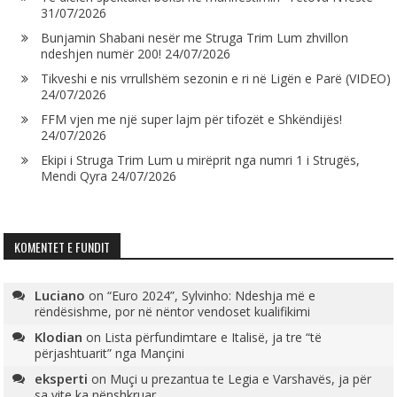
31/07/2026
Bunjamin Shabani nesër me Struga Trim Lum zhvillon
ndeshjen numër 200!
24/07/2026
Tikveshi e nis vrrullshëm sezonin e ri në Ligën e Parë (VIDEO)
24/07/2026
FFM vjen me një super lajm për tifozët e Shkëndijës!
24/07/2026
Ekipi i Struga Trim Lum u mirëprit nga numri 1 i Strugës,
Mendi Qyra
24/07/2026
KOMENTET E FUNDIT
Luciano
on
“Euro 2024”, Sylvinho: Ndeshja më e
rëndësishme, por në nëntor vendoset kualifikimi
Klodian
on
Lista përfundimtare e Italisë, ja tre “të
përjashtuarit” nga Mançini
eksperti
on
Muçi u prezantua te Legia e Varshavës, ja për
sa vite ka nënshkruar