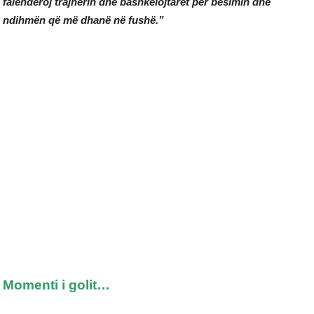
falënderoj trajnerin dhe bashkëlojtarët për besimin dhe
ndihmën që më dhanë në fushë.”
Momenti i golit…