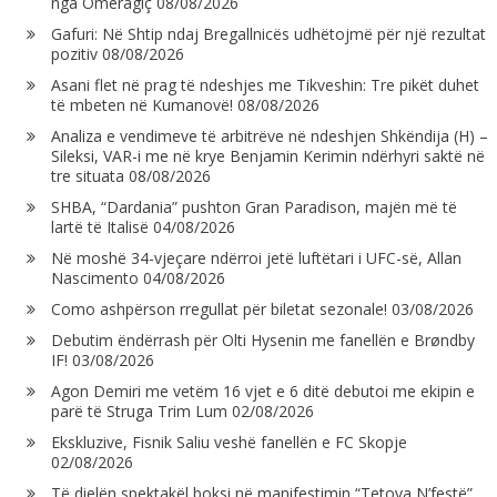
nga Omeragiç
08/08/2026
Gafuri: Në Shtip ndaj Bregallnicës udhëtojmë për një rezultat
pozitiv
08/08/2026
Asani flet në prag të ndeshjes me Tikveshin: Tre pikët duhet
të mbeten në Kumanovë!
08/08/2026
Analiza e vendimeve të arbitrëve në ndeshjen Shkëndija (H) –
Sileksi, VAR-i me në krye Benjamin Kerimin ndërhyri saktë në
tre situata
08/08/2026
SHBA, “Dardania” pushton Gran Paradison, majën më të
lartë të Italisë
04/08/2026
Në moshë 34-vjeçare ndërroi jetë luftëtari i UFC-së, Allan
Nascimento
04/08/2026
Como ashpërson rregullat për biletat sezonale!
03/08/2026
Debutim ëndërrash për Olti Hysenin me fanellën e Brøndby
IF!
03/08/2026
Agon Demiri me vetëm 16 vjet e 6 ditë debutoi me ekipin e
parë të Struga Trim Lum
02/08/2026
Ekskluzive, Fisnik Saliu veshë fanellën e FC Skopje
02/08/2026
Të dielën spektakël boksi në manifestimin “Tetova N’festë”