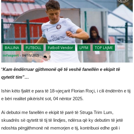
BALLINA
FUTBOLL
Futboll Vendor
LPFM
TOP LAJME
infosport
-
04/11/2025
0
“
Kam ëndërruar gjithmonë që të veshë fanellën e ekipit të
qytetit tim”…
Ishin këto fjalët e para të 18-vjeçarit Florian Roçi, i cili ëndërrën e tij
e bëri realitet pikërisht sot, 04 nëntor 2025.
Ai debutoi me fanellën e ekipit të parë të Struga Trim Lum,
skuadrës së qytetit të tij të lindjes, ndërsa që ky debutim të jetë
ndoshta përgjithmonë në memorjen e tij, kontribuoi edhe goli i