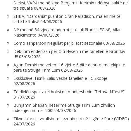
Sileksi, VAR-i me në krye Benjamin Kerimin ndërhyri saktë në
tre situata
08/08/2026
SHBA, “Dardania” pushton Gran Paradison, majën më të
lartë të Italisë
04/08/2026
Në moshë 34-vjeçare ndërroi jetë luftëtari i UFC-së, Allan
Nascimento
04/08/2026
Como ashpërson rregullat për biletat sezonale!
03/08/2026
Debutim ëndërrash për Olti Hysenin me fanellën e Brøndby
IF!
03/08/2026
Agon Demiri me vetëm 16 vjet e 6 ditë debutoi me ekipin e
parë të Struga Trim Lum
02/08/2026
Ekskluzive, Fisnik Saliu veshë fanellën e FC Skopje
02/08/2026
Të dielën spektakël boksi në manifestimin “Tetova N’festë”
31/07/2026
Bunjamin Shabani nesër me Struga Trim Lum zhvillon
ndeshjen numër 200!
24/07/2026
Tikveshi e nis vrrullshëm sezonin e ri në Ligën e Parë (VIDEO)
24/07/2026