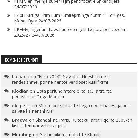
FFM vjen me një super lajm për tifozët e Shkëndijës!
24/07/2026
Ekipi i Struga Trim Lum u mirëprit nga numri 1 i Strugës,
Mendi Qyra
24/07/2026
LPFMV, nigeriani Lawal autorë i golit të parë për sezonin
2026/27
24/07/2026
KOMENTET E FUNDIT
Luciano
on
“Euro 2024”, Sylvinho: Ndeshja më e
rëndësishme, por në nëntor vendoset kualifikimi
Klodian
on
Lista përfundimtare e Italisë, ja tre “të
përjashtuarit” nga Mançini
eksperti
on
Muçi u prezantua te Legia e Varshavës, ja për
sa vite ka nënshkruar
Bradva
on
Skandali në Paris, Kultesku, arbitri që në 2008-ën
kishte tentuar vetëvrasjen!
Mmabeg
on
Gjejnë pikën e dobët të Khabib