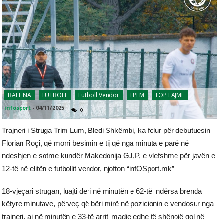
BALLINA
FUTBOLL
Futboll Vendor
LPFM
TOP LAJME
infosport
-
04/11/2025
0
Trajneri i Struga Trim Lum, Bledi Shkëmbi, ka folur për debutuesin
Florian Roçi, që morri besimin e tij që nga minuta e parë në
ndeshjen e sotme kundër Makedonija GJ,P, e vlefshme për javën e
12-të në elitën e futbollit vendor, njofton “infOSport.mk”.
18-vjeçari strugan, luajti deri në minutën e 62-të, ndërsa brenda
këtyre minutave, përveç që bëri mirë në pozicionin e vendosur nga
trajneri, ai në minutën e 33-të arriti madje edhe të shënojë gol në