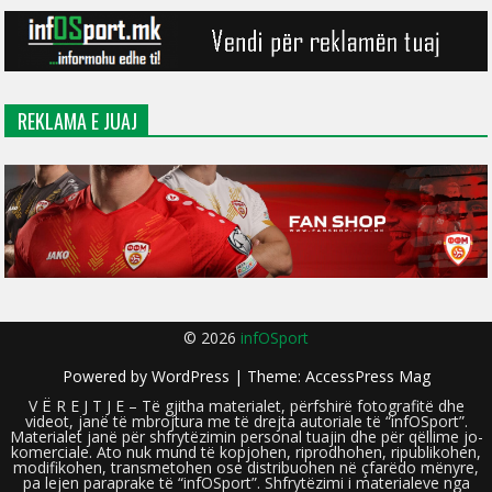
REKLAMA E JUAJ
© 2026
infOSport
Powered by
WordPress
| Theme:
AccessPress Mag
V Ë R E J T J E – Të gjitha materialet, përfshirë fotografitë dhe
videot, janë të mbrojtura me të drejta autoriale të “infOSport”.
Materialet janë për shfrytëzimin personal tuajin dhe për qëllime jo-
komerciale. Ato nuk mund të kopjohen, riprodhohen, ripublikohen,
modifikohen, transmetohen ose distribuohen në çfarëdo mënyre,
pa lejen paraprake të “infOSport”. Shfrytëzimi i materialeve nga