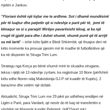
rrjetën e Jankov.
“Floriani është një lojtar me te ardhme. Sot i dhamë mundësinë
për të luajtur dhe patjetër që si ndeshje e parë për të, jemi të
kënaqur se si u paraqit! Mirëpo pavarësisht kësaj, ai ka një
rrugë të gjatë para dhe i duhet shumë, shumë punë që të arrijë
sa më lartë
” – ishin këto fjalët e Bledi Shkëmbit, që thuajse deri në
këto momente ka provuar pjesën më të madhe të futbollistëve që
ka në disponim te Struga Trim Lum.
Strategu nga Korça po bënë shumë mirë te skuadra strugane,
teksa i njëjti në 13 ndeshje zyrtare, ka regjistruar 10 fitore (përfshirë
këtu edhe fitoren ndaj Makedonija GJ.P në kuadër të Kupës), 2
barazime dhe vetëm një dsfatë.
Aktualisht, Struga Trim Lum me 29 pikë po udhëheq renditjen në
Ligën e Parë, para Vardarit, që nesër do të luaj në transfertën e
vështirë në Manastir kundër Pelisterit. (infOSport.mk)