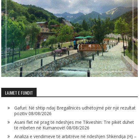
LAJMET E FUNDIT
Gafuri: Në shtip ndaj Bregallnicës udhëtojmë për një rezultat
pozitiv
08/08/2026
Asani flet në prag të ndeshjes me Tikveshin: Tre pikët duhet
të mbeten në Kumanovë!
08/08/2026
Analiza e vendimeve të arbitrëve në ndeshjen Shkëndija (H) –