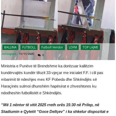
BALLINA
FUTBOLL
Futboll Vendor
LDFM
TOP LAJME
infosport
-
11/11/2025
0
Ministria e Punëve të Brendshme ka dorëzuar kallëzim
kundërvajtës kundër tifozit 33-vjeçar me inicialet F.F. i cili pas
mbarimit të ndeshjes mes KF Pobeda dhe Shkëndijës së
Haraçinës sulmoi dhunshëm hapësirat e zhveshtores ku
ndodheshin futbollistët e Shkëndijës.
“Më 1 nëntor të vitit 2025 rreth orës 15:30 në Prilep, në
Stadiumin e Qytetit “Goce Dellçev” i ka shkelur dispozitat e