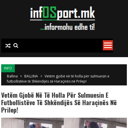
Skip to content
INFO
Ballina
>
BALLINA
>
Vetëm gjobë në të holla për sulmuesin e
futbollistëve të Shkëndijës së Haraçinës në Prilep!
Vetëm Gjobë Në Të Holla Për Sulmuesin E
Futbollistëve Të Shkëndijës Së Haraçinës Në
Prilep!