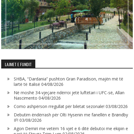
LAJMET E FUNDIT
SHBA, “Dardania” pushton Gran Paradison, majën më të
lartë të Italisë
04/08/2026
Në moshë 34-vjeçare ndërroi jetë luftëtari i UFC-së, Allan
Nascimento
04/08/2026
Como ashpërson rregullat për biletat sezonale!
03/08/2026
Debutim ëndërrash për Olti Hysenin me fanellën e Brøndby
IF!
03/08/2026
Agon Demiri me vetëm 16 vjet e 6 ditë debutoi me ekipin e
parë të Struga Trim Lum
02/08/2026