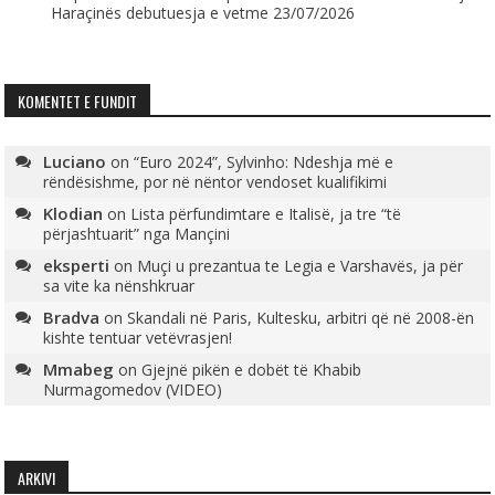
Haraçinës debutuesja e vetme
23/07/2026
KOMENTET E FUNDIT
Luciano
on
“Euro 2024”, Sylvinho: Ndeshja më e
rëndësishme, por në nëntor vendoset kualifikimi
Klodian
on
Lista përfundimtare e Italisë, ja tre “të
përjashtuarit” nga Mançini
eksperti
on
Muçi u prezantua te Legia e Varshavës, ja për
sa vite ka nënshkruar
Bradva
on
Skandali në Paris, Kultesku, arbitri që në 2008-ën
kishte tentuar vetëvrasjen!
Mmabeg
on
Gjejnë pikën e dobët të Khabib
Nurmagomedov (VIDEO)
ARKIVI