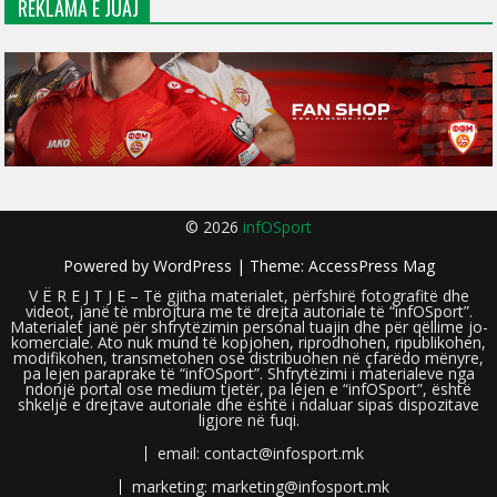
REKLAMA E JUAJ
© 2026
infOSport
Powered by
WordPress
| Theme:
AccessPress Mag
V Ë R E J T J E – Të gjitha materialet, përfshirë fotografitë dhe
videot, janë të mbrojtura me të drejta autoriale të “infOSport”.
Materialet janë për shfrytëzimin personal tuajin dhe për qëllime jo-
komerciale. Ato nuk mund të kopjohen, riprodhohen, ripublikohen,
modifikohen, transmetohen ose distribuohen në çfarëdo mënyre,
pa lejen paraprake të “infOSport”. Shfrytëzimi i materialeve nga
ndonjë portal ose medium tjetër, pa lejen e “infOSport”, është
shkelje e drejtave autoriale dhe është i ndaluar sipas dispozitave
ligjore në fuqi.
email: contact@infosport.mk
marketing: marketing@infosport.mk