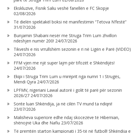
Ekskluzive, Fisnik Saliu veshë fanellën e FC Skopje
02/08/2026
Të dielën spektakël boksi në manifestimin “Tetova N’festë”
31/07/2026
Bunjamin Shabani nesër me Struga Trim Lum zhvillon
ndeshjen numër 200!
24/07/2026
Tikveshi e nis vrrullshëm sezonin e ri në Ligën e Parë (VIDEO)
24/07/2026
FFM vjen me një super lajm për tifozët e Shkëndijës!
24/07/2026
Ekipi i Struga Trim Lum u mirëprit nga numri 1 i Strugës,
Mendi Qyra
24/07/2026
LPFMV, nigeriani Lawal autorë i golit të parë për sezonin
2026/27
24/07/2026
Sonte luan Shkëndija, ja në cilën TV mund ta ndiqni!
23/07/2026
Malisheva superiore edhe ndaj skocezëve të Hibernian,
shënojnë Uka dhe Nafiu
23/07/2026
Të premtën starton kampionati i 35-të në futboll! Shkëndija e