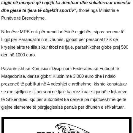
Ligjit në mënyrë që i njëjti ka dëmtuar dhe shkatërruar inventar
dhe pjesë të tjera të objektit sportiv”,
thonë nga Ministria e
Punëve të Brendshme.
Ndonëse MPB nuk përmend lartësinë e gjobës, sipas neneve të
Ligjit për Parandalimin e Dhunës, gjobat për personat fizik që
kryejnë akte të tilla sikur tifozi në fjalë, parashikohet gjobë prej 500
deri në 1000 euro.
Pavarësisht se Komisioni Disiplinor i Federatës së Futbollit të
Maqedonisë, derisa gjobiti Klubin me 3.000 euro dhe i ndaloi
prezencë të publikut në 4 ndeshjet e ardhshme, kishte konstatuar
se me sjelljen e tij personi në fjalë ka rrezikuar sigurinë e lojtarëve
të Shkëndijës, kjo për autoritetet ka qenë e pa mjaftueshme që të
gjejnë elemente të përgjegjësisë penale për dhunën e shkaktuar.