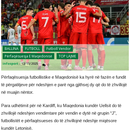
BALLINA
FUTBOLL
Futboll Vendor
Përfaqësuesja E Maqedonisë
TOP LAJME
infosport
-
12/11/2025
0
Përfaqësuesja futbollistike e Maqedonisë ka hyrë në fazën e fundit
të përgatitjeve për ndeshjen e parë nga gjithsej dy që do të zhvillojë
në muajin nëntor.
Para udhëtimit për në Kardiff, ku Maqedonia kundër Uellsit do të
zhvillojë ndeshjen vendimtare për vendin e dytë në grupin “J”,
futbollistët e përfaqësueses do të zhvillojnë ndeshje miqësore
kundër Letonisë.