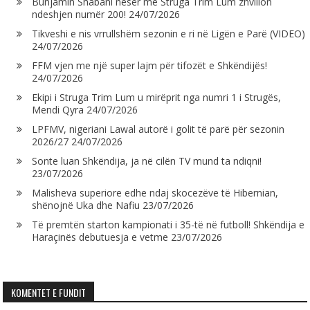
Bunjamin Shabani nesër me Struga Trim Lum zhvillon
ndeshjen numër 200!
24/07/2026
Tikveshi e nis vrrullshëm sezonin e ri në Ligën e Parë (VIDEO)
24/07/2026
FFM vjen me një super lajm për tifozët e Shkëndijës!
24/07/2026
Ekipi i Struga Trim Lum u mirëprit nga numri 1 i Strugës,
Mendi Qyra
24/07/2026
LPFMV, nigeriani Lawal autorë i golit të parë për sezonin
2026/27
24/07/2026
Sonte luan Shkëndija, ja në cilën TV mund ta ndiqni!
23/07/2026
Malisheva superiore edhe ndaj skocezëve të Hibernian,
shënojnë Uka dhe Nafiu
23/07/2026
Të premtën starton kampionati i 35-të në futboll! Shkëndija e
Haraçinës debutuesja e vetme
23/07/2026
KOMENTET E FUNDIT