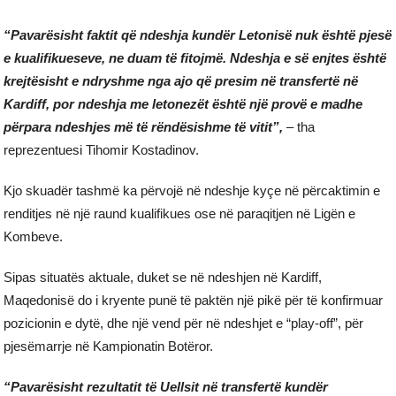
“Pavarësisht faktit që ndeshja kundër Letonisë nuk është pjesë
e kualifikueseve, ne duam të fitojmë. Ndeshja e së enjtes është
krejtësisht e ndryshme nga ajo që presim në transfertë në
Kardiff, por ndeshja me letonezët është një provë e madhe
përpara ndeshjes më të rëndësishme të vitit”,
– tha
reprezentuesi Tihomir Kostadinov.
Kjo skuadër tashmë ka përvojë në ndeshje kyçe në përcaktimin e
renditjes në një raund kualifikues ose në paraqitjen në Ligën e
Kombeve.
Sipas situatës aktuale, duket se në ndeshjen në Kardiff,
Maqedonisë do i kryente punë të paktën një pikë për të konfirmuar
pozicionin e dytë, dhe një vend për në ndeshjet e “play-off”, për
pjesëmarrje në Kampionatin Botëror.
“Pavarësisht rezultatit të Uellsit në transfertë kundër