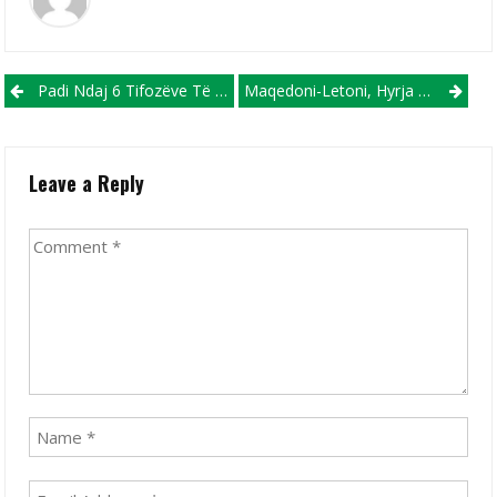
Post navigation
Padi Ndaj 6 Tifozëve Të Sileksit Që Fyenin Në Baza Nacionale Shqiptarët Në Ndeshjen Ndaj FC Shkupit (VIDEO)
Maqedoni-Letoni, Hyrja Falas!
Leave a Reply