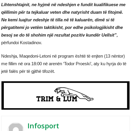
Lihtenshtajnit, ne hyjmë në ndeshjen e fundit kualifikuese me
qëllimin për ta tejkaluar veten dhe natyrisht duam të fitojmë.
Ne kemi luajtur ndeshje të tilla në të kaluarën, dimë si të
përgatitemi jo vetëm taktikisht, por edhe psikologjikisht dhe
besoj se do të shohim një rezultat pozitiv kundër Uellsit”,
përfundoi Kostadinov.
Ndeshja, Maqedoni-Letoni në program është të enjten (13 nëntor)
me fillim në ora 18:00 në arenën ‘Todor Proeski’, aty ku hyrja do të
jetë falës për të gjithë tifozët.
Infosport