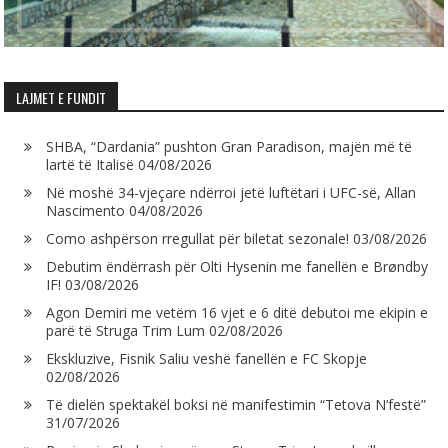
LAJMET E FUNDIT
SHBA, “Dardania” pushton Gran Paradison, majën më të
lartë të Italisë
04/08/2026
Në moshë 34-vjeçare ndërroi jetë luftëtari i UFC-së, Allan
Nascimento
04/08/2026
Como ashpërson rregullat për biletat sezonale!
03/08/2026
Debutim ëndërrash për Olti Hysenin me fanellën e Brøndby
IF!
03/08/2026
Agon Demiri me vetëm 16 vjet e 6 ditë debutoi me ekipin e
parë të Struga Trim Lum
02/08/2026
Ekskluzive, Fisnik Saliu veshë fanellën e FC Skopje
02/08/2026
Të dielën spektakël boksi në manifestimin “Tetova N’festë”
31/07/2026