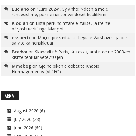
Luciano
on
“Euro 2024”, Sylvinho: Ndeshja më e
rëndësishme, por në nëntor vendoset kualifikimi
Klodian
on
Lista përfundimtare e Italisë, ja tre “të
përjashtuarit” nga Mançini
eksperti
on
Muçi u prezantua te Legia e Varshavës, ja për
sa vite ka nënshkruar
Bradva
on
Skandali në Paris, Kultesku, arbitri që në 2008-ën
kishte tentuar vetëvrasjen!
Mmabeg
on
Gjejnë pikën e dobët të Khabib
Nurmagomedov (VIDEO)
ARKIVI
August 2026
(6)
July 2026
(28)
June 2026
(60)