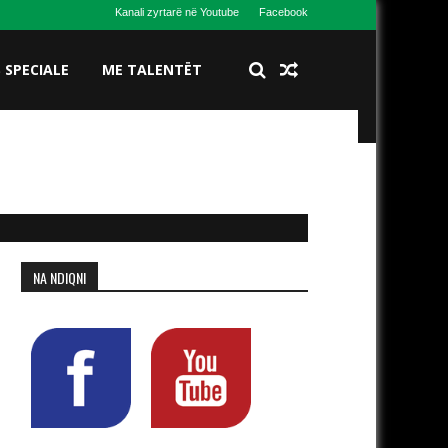
Kanali zyrtarë në Youtube
Facebook
S SPECIALE
ME TALENTËT
NA NDIQNI