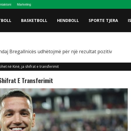
ntaktoni
Marketing
TBOLL
BASKETBOLL
HENDBOLL
SPORTE TJERA
I
ndaj Bregallnicës udhëtojmë për një rezultat pozitiv
het në Kinë, ja shifrat e transferimit
Shifrat E Transferimit