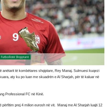
Futbollistë Shqiptarë
së anëtarit të kombëtares shqiptare, Rey Manaj. Sulmuesi kuqezi
uara, aty ku po luan me skuadrën e Al Sharjah, për të kaluar në
iang Professional FC në Kinë.
jë përfitim prej 4 milion eurosh në vit. Manaj me Al Sharjah luajti 12