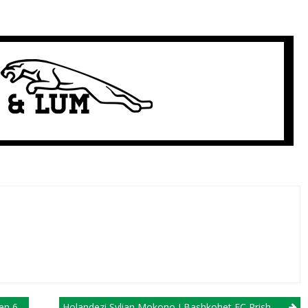
bulspor
Holandezi Sylian Mokono I Bashkohet FC Prishtinës