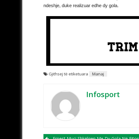
ndeshje, duke realizuar edhe dy gola.
Gjithsej të etiketuara
Manaj
Infosport
Ernest Muçi Shkëlqen Me Dy Gola Në Fitoren 6:1 Të Trabzonsporit Ndaj Istan