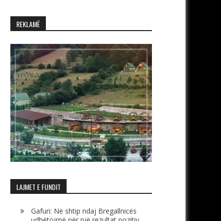
REKLAMË
LAJMET E FUNDIT
Gafuri: Në shtip ndaj Bregallnicës
udhëtojmë për një rezultat pozitiv