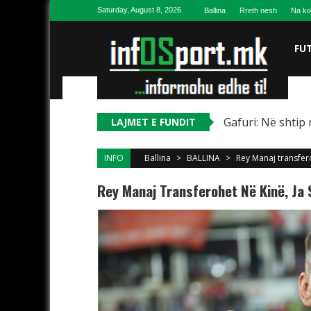
Skip to content
Saturday, August 8, 2026
Ballina
Rreth nesh
Na ko
FU
Gafuri: Në shtip 
LAJMET E FUNDIT
INFO
Ballina
>
BALLINA
>
Rey Manaj transfero
Rey Manaj Transferohet Në Kinë, Ja 