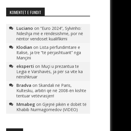
KOMENTET E FUNDIT
Luciano
on
“Euro 2024”, Sylvinho:
Ndeshja më e rëndësishme, por në
nëntor vendoset kualifikimi
Klodian
on
Lista përfundimtare e
Italisë, ja tre “të përjashtuarit” nga
Mançini
eksperti
on
Muçi u prezantua te
Legia e Varshavës, ja për sa vite ka
nënshkruar
Bradva
on
Skandali në Paris,
Kultesku, arbitri që në 2008-ën kishte
tentuar vetëvrasjen!
Mmabeg
on
Gjejnë pikën e dobët të
Khabib Nurmagomedov (VIDEO)