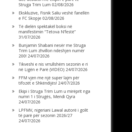
Struga Trim Lum
02/08/2026
Ekskluzive, Fisnik Saliu veshë fanellën
e FC Skopje
02/08/2026
Të dielën spektakël boksi në
manifestimin “Tetova N’festë”
31/07/2026
Bunjamin Shabani nesër me Struga
Trim Lum zhvillon ndeshjen numër
200!
24/07/2026
Tikveshi e nis vrrullshëm sezonin e ri
në Ligën e Parë (VIDEO)
24/07/2026
FFM vjen me një super lajm për
tifozët e Shkëndijës!
24/07/2026
Ekipi i Struga Trim Lum u mirëprit nga
numri 1 i Strugës, Mendi Qyra
24/07/2026
LPFMV, nigeriani Lawal autorë i golit
të parë për sezonin 2026/27
24/07/2026