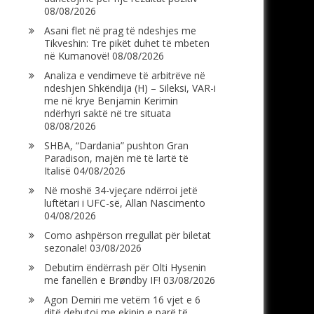
08/08/2026
Asani flet në prag të ndeshjes me
Tikveshin: Tre pikët duhet të mbeten
në Kumanovë!
08/08/2026
Analiza e vendimeve të arbitrëve në
ndeshjen Shkëndija (H) – Sileksi, VAR-i
me në krye Benjamin Kerimin
ndërhyri saktë në tre situata
08/08/2026
SHBA, “Dardania” pushton Gran
Paradison, majën më të lartë të
Italisë
04/08/2026
Në moshë 34-vjeçare ndërroi jetë
luftëtari i UFC-së, Allan Nascimento
04/08/2026
Como ashpërson rregullat për biletat
sezonale!
03/08/2026
Debutim ëndërrash për Olti Hysenin
me fanellën e Brøndby IF!
03/08/2026
Agon Demiri me vetëm 16 vjet e 6
ditë debutoi me ekipin e parë të