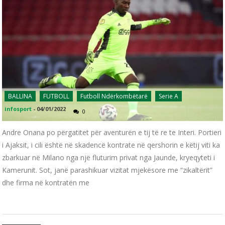
BALLINA
FUTBOLL
Futboll Ndërkombëtarë
Serie A
infosport
-
04/01/2022
0
Andre Onana po përgatitet për aventurën e tij të re te Interi. Portieri
i Ajaksit, i cili është në skadencë kontrate në qershorin e këtij viti ka
zbarkuar në Milano nga një fluturim privat nga Jaunde, kryeqyteti i
Kamerunit. Sot, janë parashikuar vizitat mjekësore me “zikaltërit”
dhe firma në kontratën me