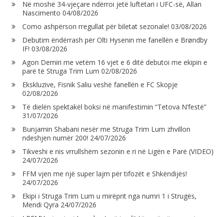
Në moshë 34-vjeçare ndërroi jetë luftëtari i UFC-së, Allan
Nascimento
04/08/2026
Como ashpërson rregullat për biletat sezonale!
03/08/2026
Debutim ëndërrash për Olti Hysenin me fanellën e Brøndby
IF!
03/08/2026
Agon Demiri me vetëm 16 vjet e 6 ditë debutoi me ekipin e
parë të Struga Trim Lum
02/08/2026
Ekskluzive, Fisnik Saliu veshë fanellën e FC Skopje
02/08/2026
Të dielën spektakël boksi në manifestimin “Tetova N’festë”
31/07/2026
Bunjamin Shabani nesër me Struga Trim Lum zhvillon
ndeshjen numër 200!
24/07/2026
Tikveshi e nis vrrullshëm sezonin e ri në Ligën e Parë (VIDEO)
24/07/2026
FFM vjen me një super lajm për tifozët e Shkëndijës!
24/07/2026
Ekipi i Struga Trim Lum u mirëprit nga numri 1 i Strugës,
Mendi Qyra
24/07/2026