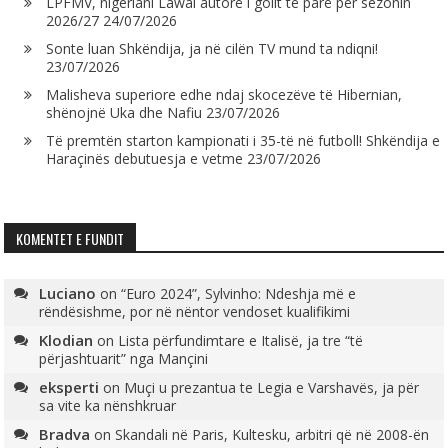
LPFMV, nigeriani Lawal autorë i golit të parë për sezonin
2026/27
24/07/2026
Sonte luan Shkëndija, ja në cilën TV mund ta ndiqni!
23/07/2026
Malisheva superiore edhe ndaj skocezëve të Hibernian,
shënojnë Uka dhe Nafiu
23/07/2026
Të premtën starton kampionati i 35-të në futboll! Shkëndija e
Haraçinës debutuesja e vetme
23/07/2026
KOMENTET E FUNDIT
Luciano
on
“Euro 2024”, Sylvinho: Ndeshja më e
rëndësishme, por në nëntor vendoset kualifikimi
Klodian
on
Lista përfundimtare e Italisë, ja tre “të
përjashtuarit” nga Mançini
eksperti
on
Muçi u prezantua te Legia e Varshavës, ja për
sa vite ka nënshkruar
Bradva
on
Skandali në Paris, Kultesku, arbitri që në 2008-ën