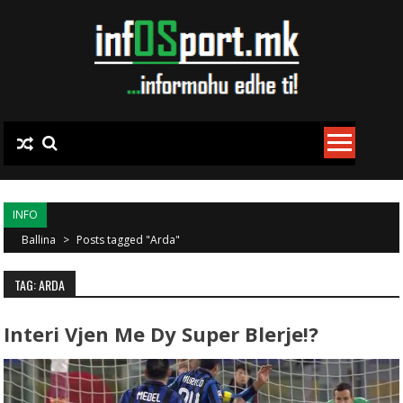
Skip to content
INFO
Ballina
>
Posts tagged "Arda"
TAG: ARDA
Interi Vjen Me Dy Super Blerje!?