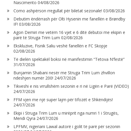
Nascimento
04/08/2026
Como ashpërson rregullat për biletat sezonale!
03/08/2026
Debutim ëndërrash për Olti Hysenin me fanellën e Brøndby
IF!
03/08/2026
Agon Demiri me vetëm 16 vjet e 6 ditë debutoi me ekipin e
parë të Struga Trim Lum
02/08/2026
Ekskluzive, Fisnik Saliu veshë fanellën e FC Skopje
02/08/2026
Të dielën spektakël boksi në manifestimin “Tetova N’festë”
31/07/2026
Bunjamin Shabani nesër me Struga Trim Lum zhvillon
ndeshjen numër 200!
24/07/2026
Tikveshi e nis vrrullshëm sezonin e ri në Ligën e Parë (VIDEO)
24/07/2026
FFM vjen me një super lajm për tifozët e Shkëndijës!
24/07/2026
Ekipi i Struga Trim Lum u mirëprit nga numri 1 i Strugës,
Mendi Qyra
24/07/2026
LPFMV, nigeriani Lawal autorë i golit të parë për sezonin