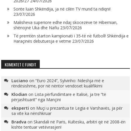
2026/27
24/07/2026
Sonte luan Shkëndija, ja në cilën TV mund ta ndiqni!
23/07/2026
Malisheva superiore edhe ndaj skocezëve të Hibernian,
shënojnë Uka dhe Nafiu
23/07/2026
Të premtën starton kampionati i 35-të në futboll! Shkëndija e
Haraçinës debutuesja e vetme
23/07/2026
KOMENTET E FUNDIT
Luciano
on
“Euro 2024”, Sylvinho: Ndeshja më e
rëndësishme, por në nëntor vendoset kualifikimi
Klodian
on
Lista përfundimtare e Italisë, ja tre “të
përjashtuarit” nga Mançini
eksperti
on
Muçi u prezantua te Legia e Varshavës, ja për
sa vite ka nënshkruar
Bradva
on
Skandali në Paris, Kultesku, arbitri që në 2008-ën
kishte tentuar vetëvrasjen!