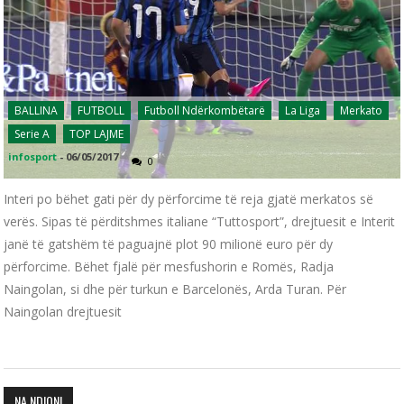
BALLINA
FUTBOLL
Futboll Ndërkombëtarë
La Liga
Merkato
Serie A
TOP LAJME
infosport
-
06/05/2017
0
Interi po bëhet gati për dy përforcime të reja gjatë merkatos së
verës. Sipas të përditshmes italiane “Tuttosport”, drejtuesit e Interit
janë të gatshëm të paguajnë plot 90 milionë euro për dy
përforcime. Bëhet fjalë për mesfushorin e Romës, Radja
Naingolan, si dhe për turkun e Barcelonës, Arda Turan. Për
Naingolan drejtuesit
NA NDIQNI