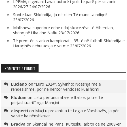
LPFMV, nigeriani Lawal autorë i golit të parë për sezonin
2026/27
24/07/2026
Sonte luan Shkëndija, ja në cilën TV mund ta ndiqni!
23/07/2026
Malisheva superiore edhe ndaj skocezëve të Hibernian,
shënojnë Uka dhe Nafiu
23/07/2026
Të premtën starton kampionati i 35-të në futboll! Shkëndija e
Haraçinës debutuesja e vetme
23/07/2026
KOMENTET E FUNDIT
Luciano
on
“Euro 2024”, Sylvinho: Ndeshja më e
rëndësishme, por në nëntor vendoset kualifikimi
Klodian
on
Lista përfundimtare e Italisë, ja tre “të
përjashtuarit” nga Mançini
eksperti
on
Muçi u prezantua te Legia e Varshavës, ja për
sa vite ka nënshkruar
Bradva
on
Skandali në Paris, Kultesku, arbitri që në 2008-ën