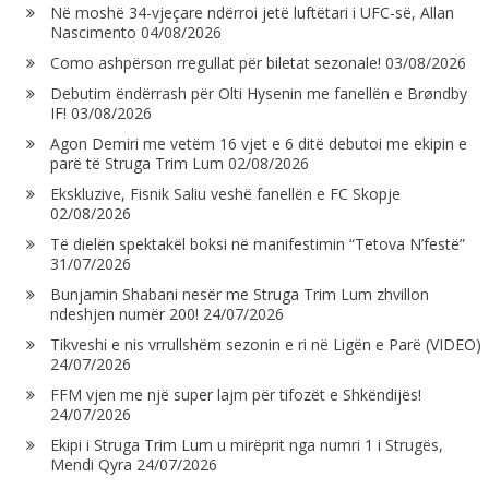
Në moshë 34-vjeçare ndërroi jetë luftëtari i UFC-së, Allan
Nascimento
04/08/2026
Como ashpërson rregullat për biletat sezonale!
03/08/2026
Debutim ëndërrash për Olti Hysenin me fanellën e Brøndby
IF!
03/08/2026
Agon Demiri me vetëm 16 vjet e 6 ditë debutoi me ekipin e
parë të Struga Trim Lum
02/08/2026
Ekskluzive, Fisnik Saliu veshë fanellën e FC Skopje
02/08/2026
Të dielën spektakël boksi në manifestimin “Tetova N’festë”
31/07/2026
Bunjamin Shabani nesër me Struga Trim Lum zhvillon
ndeshjen numër 200!
24/07/2026
Tikveshi e nis vrrullshëm sezonin e ri në Ligën e Parë (VIDEO)
24/07/2026
FFM vjen me një super lajm për tifozët e Shkëndijës!
24/07/2026
Ekipi i Struga Trim Lum u mirëprit nga numri 1 i Strugës,
Mendi Qyra
24/07/2026