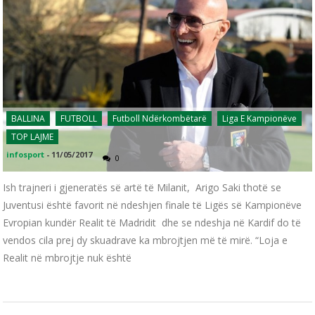
BALLINA
FUTBOLL
Futboll Ndërkombëtarë
Liga E Kampionëve
TOP LAJME
infosport
-
11/05/2017
0
Ish trajneri i gjeneratës së artë të Milanit, Arigo Saki thotë se
Juventusi është favorit në ndeshjen finale të Ligës së Kampionëve
Evropian kundër Realit të Madridit dhe se ndeshja në Kardif do të
vendos cila prej dy skuadrave ka mbrojtjen më të mirë. “Loja e
Realit në mbrojtje nuk është