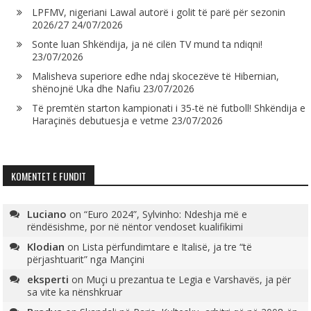
LPFMV, nigeriani Lawal autorë i golit të parë për sezonin
2026/27
24/07/2026
Sonte luan Shkëndija, ja në cilën TV mund ta ndiqni!
23/07/2026
Malisheva superiore edhe ndaj skocezëve të Hibernian,
shënojnë Uka dhe Nafiu
23/07/2026
Të premtën starton kampionati i 35-të në futboll! Shkëndija e
Haraçinës debutuesja e vetme
23/07/2026
KOMENTET E FUNDIT
Luciano
on
“Euro 2024”, Sylvinho: Ndeshja më e
rëndësishme, por në nëntor vendoset kualifikimi
Klodian
on
Lista përfundimtare e Italisë, ja tre “të
përjashtuarit” nga Mançini
eksperti
on
Muçi u prezantua te Legia e Varshavës, ja për
sa vite ka nënshkruar