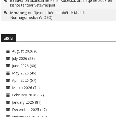
Bradva
on
Skandali në Paris, Kultesku, arbitri që në 2008-ën
kishte tentuar vetëvrasjen!
Mmabeg
on
Gjejnë pikën e dobët të Khabib
Nurmagomedov (VIDEO)
ARKIVI
August 2026
(6)
July 2026
(28)
June 2026
(60)
May 2026
(46)
April 2026
(67)
March 2026
(74)
February 2026
(32)
January 2026
(81)
December 2025
(47)
November 2025
(43)