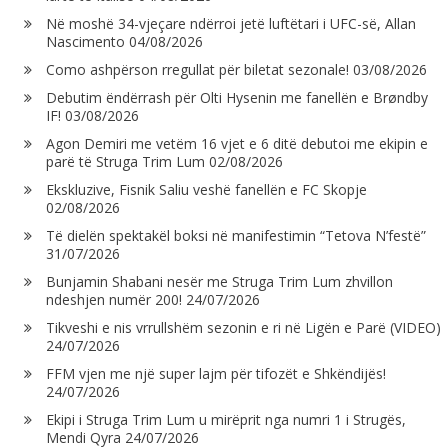
Në moshë 34-vjeçare ndërroi jetë luftëtari i UFC-së, Allan
Nascimento
04/08/2026
Como ashpërson rregullat për biletat sezonale!
03/08/2026
Debutim ëndërrash për Olti Hysenin me fanellën e Brøndby
IF!
03/08/2026
Agon Demiri me vetëm 16 vjet e 6 ditë debutoi me ekipin e
parë të Struga Trim Lum
02/08/2026
Ekskluzive, Fisnik Saliu veshë fanellën e FC Skopje
02/08/2026
Të dielën spektakël boksi në manifestimin “Tetova N’festë”
31/07/2026
Bunjamin Shabani nesër me Struga Trim Lum zhvillon
ndeshjen numër 200!
24/07/2026
Tikveshi e nis vrrullshëm sezonin e ri në Ligën e Parë (VIDEO)
24/07/2026
FFM vjen me një super lajm për tifozët e Shkëndijës!
24/07/2026
Ekipi i Struga Trim Lum u mirëprit nga numri 1 i Strugës,
Mendi Qyra
24/07/2026