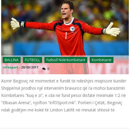
BALLINA
FUTBOLL
Futboll Ndërkombëtarë
Kombëtaret
infosport
-
28/03/2017
0
Asmir Begoviç në momentet e fundit të ndeshjes miqësore kundër
Shqipërisë prodhoi një intervenim bravuroz që i’a mohoi barazimin
Kombëtares “kuq e zi”, e cila në fund pësoi disfatë minimale 1:2 në
“Elbasan Arena”, njofton “infOSport.mk”. Portieri i Çelzit, Begoviç
ndali goditjen me kokë të Liridon Latifit në minutat shtesë të