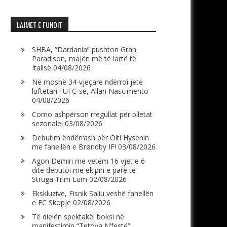
LAJMET E FUNDIT
SHBA, “Dardania” pushton Gran
Paradison, majën më të lartë të
Italisë
04/08/2026
Në moshë 34-vjeçare ndërroi jetë
luftëtari i UFC-së, Allan Nascimento
04/08/2026
Como ashpërson rregullat për biletat
sezonale!
03/08/2026
Debutim ëndërrash për Olti Hysenin
me fanellën e Brøndby IF!
03/08/2026
Agon Demiri me vetëm 16 vjet e 6
ditë debutoi me ekipin e parë të
Struga Trim Lum
02/08/2026
Ekskluzive, Fisnik Saliu veshë fanellën
e FC Skopje
02/08/2026
Të dielën spektakël boksi në
manifestimin “Tetova N’festë”