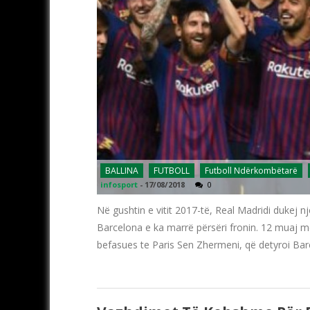
BALLINA
FUTBOLL
Futboll Ndërkombëtarë
infosport
-
17/08/2018
0
Në gushtin e vitit 2017-të, Real Madridi dukej 
Barcelona e ka marrë përsëri fronin. 12 muaj më 
befasues te Paris Sen Zhermeni, që detyroi Ba