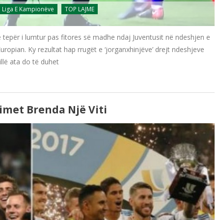
Liga E Kampionëve
TOP LAJME
e tepër i lumtur pas fitores së madhe ndaj Juventusit në ndeshjen e
ropian. Ky rezultat hap rrugët e ‘jorganxhinjëve’ drejt ndeshjeve
illë ata do të duhet
imet Brenda Një Viti