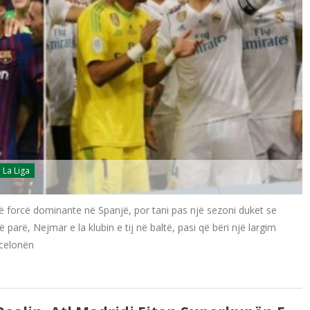
La Liga
një forcë dominante në Spanjë, por tani pas një sezoni duket se
parë, Nejmar e la klubin e tij në baltë, pasi që bëri një largim
rcelonën