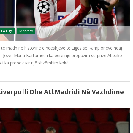
La Liga
Merkato
ë të madh në historinë e ndeshjeve të Ligës së Kampionëve ndaj
ës, Jozef Maria Bartomeu i ka bërë një propozim surprizë Atletiko
os i ka propozuar një shkëmbim kokë
iverpulli Dhe Atl.Madridi Në Vazhdime