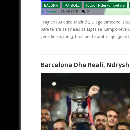
BALLINA
FUTBOLL
Futboll Ndërkombëtarë
infosport
-
21/02/2019
0
Trajneri i Atletiko Madridit, Diego Simeone isht
parë të 1/8 së finales së Ligës së Kampionëve Eu
çerekfinale, megjithatë për të arritur një gjë të t
Barcelona Dhe Reali, Ndrysh