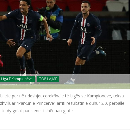
Liga E Kampionëve
TOP LAJME
 biletë për në ndeshjet çerekfinale të Ligës së Kampionëve, teksa
hvilluar “Parkun e Princërve” arriti rezultatin e duhur 2:0, përballë
të dy golat parisienët i shënuan gjatë