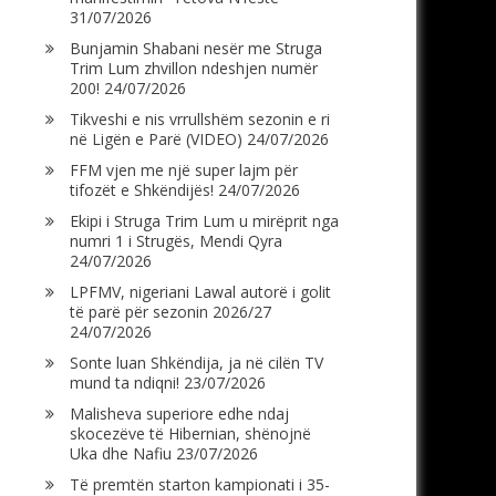
31/07/2026
Bunjamin Shabani nesër me Struga
Trim Lum zhvillon ndeshjen numër
200!
24/07/2026
Tikveshi e nis vrrullshëm sezonin e ri
në Ligën e Parë (VIDEO)
24/07/2026
FFM vjen me një super lajm për
tifozët e Shkëndijës!
24/07/2026
Ekipi i Struga Trim Lum u mirëprit nga
numri 1 i Strugës, Mendi Qyra
24/07/2026
LPFMV, nigeriani Lawal autorë i golit
të parë për sezonin 2026/27
24/07/2026
Sonte luan Shkëndija, ja në cilën TV
mund ta ndiqni!
23/07/2026
Malisheva superiore edhe ndaj
skocezëve të Hibernian, shënojnë
Uka dhe Nafiu
23/07/2026
Të premtën starton kampionati i 35-