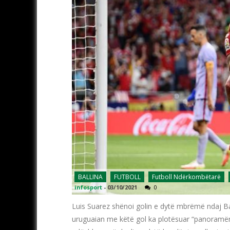
BALLINA
FUTBOLL
Futboll Ndërkombëtarë
infosport
-
03/10/2021
0
Luis Suarez shënoi golin e dytë mbrëmë ndaj Bar
uruguaian me këtë gol ka plotësuar “panoramën