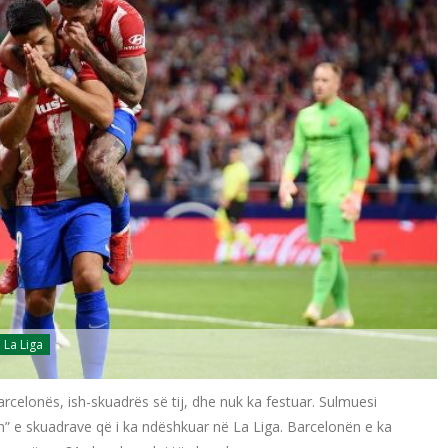
La Liga
celonës, ish-skuadrës së tij, dhe nuk ka festuar. Sulmuesi
” e skuadrave që i ka ndëshkuar në La Liga. Barcelonën e ka