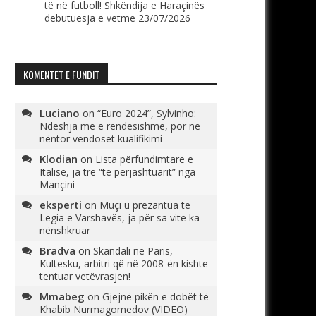
të në futboll! Shkëndija e Haraçinës
debutuesja e vetme
23/07/2026
KOMENTET E FUNDIT
Luciano
on
“Euro 2024”, Sylvinho:
Ndeshja më e rëndësishme, por në
nëntor vendoset kualifikimi
Klodian
on
Lista përfundimtare e
Italisë, ja tre “të përjashtuarit” nga
Mançini
eksperti
on
Muçi u prezantua te
Legia e Varshavës, ja për sa vite ka
nënshkruar
Bradva
on
Skandali në Paris,
Kultesku, arbitri që në 2008-ën kishte
tentuar vetëvrasjen!
Mmabeg
on
Gjejnë pikën e dobët të
Khabib Nurmagomedov (VIDEO)