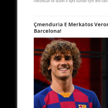
ndëshkuar në duelin e dytë kundër tyre dhe tan
Çmenduria E Merkatos Verore
Barcelona!