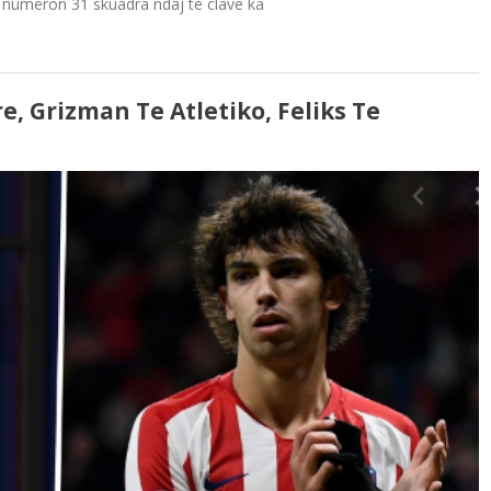
i numëron 31 skuadra ndaj të clave ka
, Grizman Te Atletiko, Feliks Te