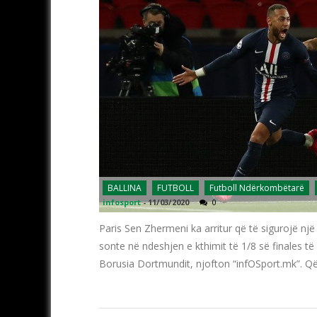
BALLINA
FUTBOLL
Futboll Ndërkombëtarë
infosport
-
11/03/2020
0
Paris Sen Zhermeni ka arritur që të sigurojë një
sonte në ndeshjen e kthimit të 1/8 së finales të z
Borusia Dortmundit, njofton “infOSport.mk”. Që 