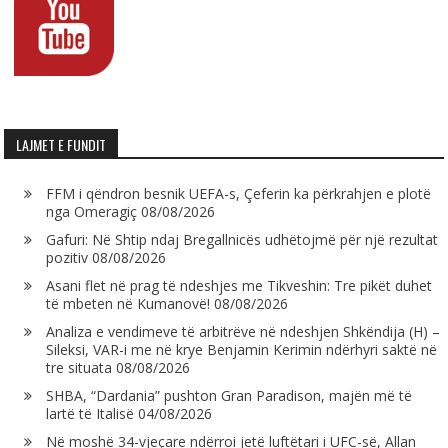
LAJMET E FUNDIT
FFM i qëndron besnik UEFA-s, Çeferin ka përkrahjen e plotë
nga Omeragiç
08/08/2026
Gafuri: Në Shtip ndaj Bregallnicës udhëtojmë për një rezultat
pozitiv
08/08/2026
Asani flet në prag të ndeshjes me Tikveshin: Tre pikët duhet
të mbeten në Kumanovë!
08/08/2026
Analiza e vendimeve të arbitrëve në ndeshjen Shkëndija (H) –
Sileksi, VAR-i me në krye Benjamin Kerimin ndërhyri saktë në
tre situata
08/08/2026
SHBA, “Dardania” pushton Gran Paradison, majën më të
lartë të Italisë
04/08/2026
Në moshë 34-vjeçare ndërroi jetë luftëtari i UFC-së, Allan