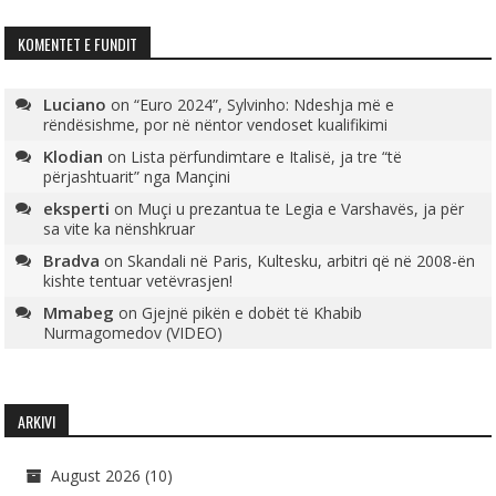
KOMENTET E FUNDIT
Luciano
on
“Euro 2024”, Sylvinho: Ndeshja më e
rëndësishme, por në nëntor vendoset kualifikimi
Klodian
on
Lista përfundimtare e Italisë, ja tre “të
përjashtuarit” nga Mançini
eksperti
on
Muçi u prezantua te Legia e Varshavës, ja për
sa vite ka nënshkruar
Bradva
on
Skandali në Paris, Kultesku, arbitri që në 2008-ën
kishte tentuar vetëvrasjen!
Mmabeg
on
Gjejnë pikën e dobët të Khabib
Nurmagomedov (VIDEO)
ARKIVI
August 2026
(10)