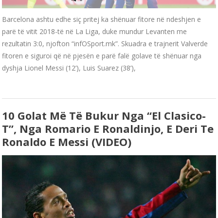
Barcelona ashtu edhe siç pritej ka shënuar fitore në ndeshjen e
parë të vitit 2018-të në La Liga, duke mundur Levanten me
rezultatin 3:0, njofton “infOSport.mk”. Skuadra e trajnerit Valverde
fitoren e siguroi që në pjesën e parë falë golave të shënuar nga
dyshja Lionel Messi (12’), Luis Suarez (38’),
10 Golat Më Të Bukur Nga “El Clasico-
T”, Nga Romario E Ronaldinjo, E Deri Te
Ronaldo E Messi (VIDEO)