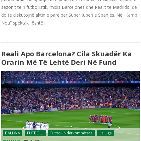
sezonit të ri futbollistik, midis Barcelonës dhe Realit të Madridit, që
do të diskutojnë aktin e parë për SuperKupën e Spanjës. Në “Kamp
Nou” spektakli është i
Reali Apo Barcelona? Cila Skuadër Ka
Orarin Më Të Lehtë Deri Në Fund
BALLINA
FUTBOLL
Futboll Ndërkombëtarë
La Liga
infosport
-
30/03/2017