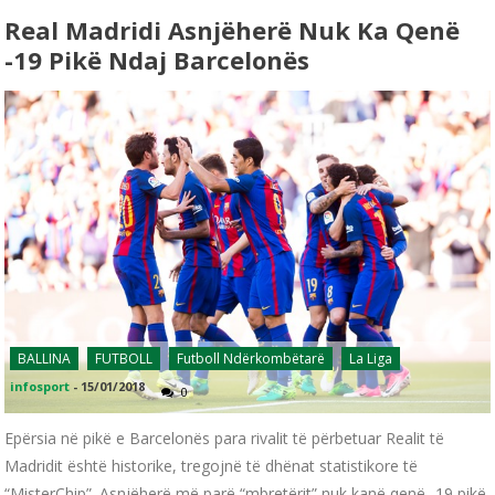
Real Madridi Asnjëherë Nuk Ka Qenë
-19 Pikë Ndaj Barcelonës
BALLINA
FUTBOLL
Futboll Ndërkombëtarë
La Liga
infosport
-
15/01/2018
0
Epërsia në pikë e Barcelonës para rivalit të përbetuar Realit të
Madridit është historike, tregojnë të dhënat statistikore të
“MisterChip”. Asnjëherë më parë “mbretërit” nuk kanë qenë -19 pikë