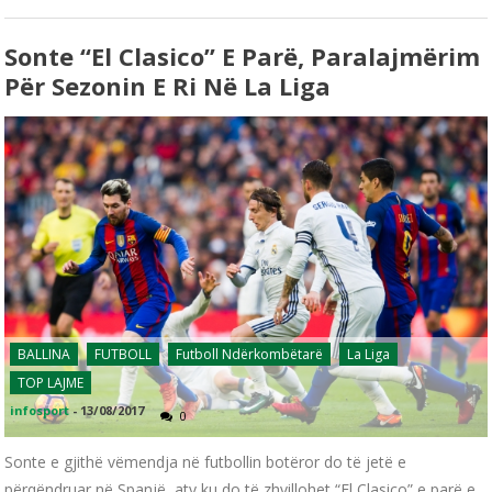
Sonte “El Clasico” E Parë, Paralajmërim
Për Sezonin E Ri Në La Liga
BALLINA
FUTBOLL
Futboll Ndërkombëtarë
La Liga
TOP LAJME
infosport
-
13/08/2017
0
Sonte e gjithë vëmendja në futbollin botëror do të jetë e
përqëndruar në Spanjë, aty ku do të zhvillohet “El Clasico” e parë e