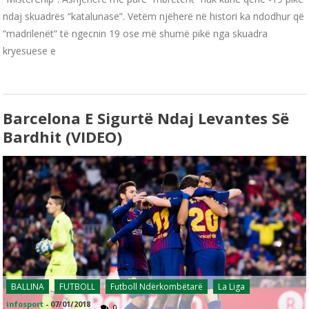
ndaj skuadrës “katalunase”. Vetëm njëherë në histori ka ndodhur që
“madrilenët” të ngecnin 19 ose më shumë pikë nga skuadra
kryesuese e
Barcelona E Sigurtë Ndaj Levantes Së
Bardhit (VIDEO)
BALLINA
FUTBOLL
Futboll Ndërkombëtarë
La Liga
infosport
-
07/01/2018
0