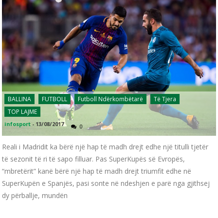
BALLINA
FUTBOLL
Futboll Ndërkombëtarë
Të Tjera
TOP LAJME
infosport
-
13/08/2017
0
Reali i Madridit ka bërë një hap të madh drejt edhe një titulli tjetër
të sezonit të ri të sapo filluar. Pas SuperKupës së Evropës,
“mbretërit” kanë bërë një hap të madh drejt triumfit edhe në
SuperKupën e Spanjës, pasi sonte në ndeshjen e parë nga gjithsej
dy përballje, mundën