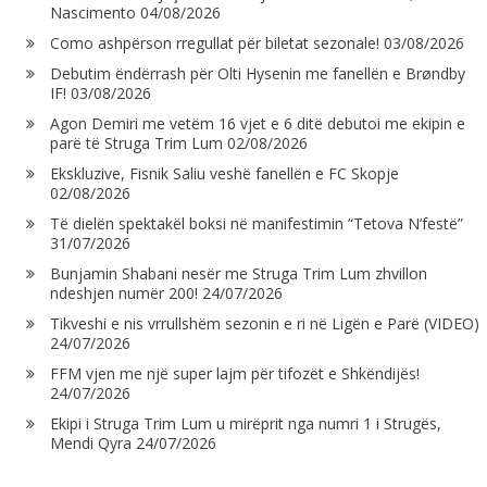
Nascimento
04/08/2026
Como ashpërson rregullat për biletat sezonale!
03/08/2026
Debutim ëndërrash për Olti Hysenin me fanellën e Brøndby
IF!
03/08/2026
Agon Demiri me vetëm 16 vjet e 6 ditë debutoi me ekipin e
parë të Struga Trim Lum
02/08/2026
Ekskluzive, Fisnik Saliu veshë fanellën e FC Skopje
02/08/2026
Të dielën spektakël boksi në manifestimin “Tetova N’festë”
31/07/2026
Bunjamin Shabani nesër me Struga Trim Lum zhvillon
ndeshjen numër 200!
24/07/2026
Tikveshi e nis vrrullshëm sezonin e ri në Ligën e Parë (VIDEO)
24/07/2026
FFM vjen me një super lajm për tifozët e Shkëndijës!
24/07/2026
Ekipi i Struga Trim Lum u mirëprit nga numri 1 i Strugës,
Mendi Qyra
24/07/2026