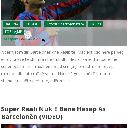
BALLINA
FUTBOLL
Futboll Ndërkombëtarë
La Liga
TOP LAJME
infosport
-
23/12/2017
0
Ndeshjet midis Barcelonës dhe Realit të Madridit çdo herë përveç
emocioneve të shumta dhe futbollit cilësor, kanë dhuruar edhe
super gola të cilët mbahen mend si nga gjeneratat më të reja,
mirëpo edhe ato më të vjetra. Ndër 10 golat më të bukur të
shënuar në këto përballje, ndër më të
Super Reali Nuk E Bënë Hesap As
Barcelonën (VIDEO)