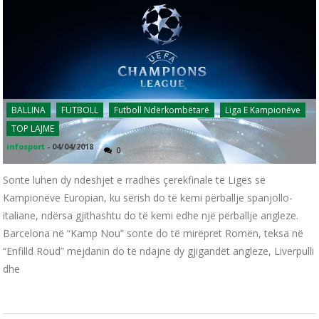
BALLINA
FUTBOLL
Futboll Ndërkombëtarë
Liga E Kampionëve
TOP LAJME
infosport
-
04/04/2018
0
Sonte luhen dy ndeshjet e rradhës çerekfinale të Ligës së
Kampionëve Europian, ku sërish do të kemi përballje spanjollo-
italiane, ndërsa gjithashtu do të kemi edhe një përballje angleze.
Barcelona në “Kamp Nou” sonte do të mirëpret Romën, teksa në
“Enfilld Roud” mejdanin do të ndajnë dy gjigandët angleze, Liverpulli
dhe