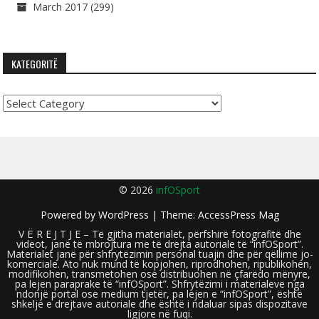
March 2017
(299)
KATEGORITË
Kategoritë
© 2026
infOSport
Powered by
WordPress
| Theme:
AccessPress Mag
V Ë R E J T J E – Të gjitha materialet, përfshirë fotografitë dhe
videot, janë të mbrojtura me të drejta autoriale të “infOSport”.
Materialet janë për shfrytëzimin personal tuajin dhe për qëllime jo-
komerciale. Ato nuk mund të kopjohen, riprodhohen, ripublikohen,
modifikohen, transmetohen ose distribuohen në çfarëdo mënyre,
pa lejen paraprake të “infOSport”. Shfrytëzimi i materialeve nga
ndonjë portal ose medium tjetër, pa lejen e “infOSport”, është
shkelje e drejtave autoriale dhe është i ndaluar sipas dispozitave
ligjore në fuqi.