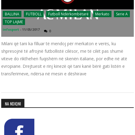
BALLINA
FUTBOLL
Futboll Ndërkombëtarë
Merkato
Serie A
TOP LAJME
infosport
-
11/05/2017
0
Milani që tani ka filluar të mendoj për merkaton e verës, ku
shpresojnë të afrojnë futbollistë cilësor, me të cilët pas shumë
viteve do rikthehen fuqishëm në skenën italiane, por edhe në atë
evropiane. Drejtuesit e rinj kinezë që tani kanë bërë gati listën e
transferimeve, ndërsa në mesin e dëshirave
NA NDIQNI