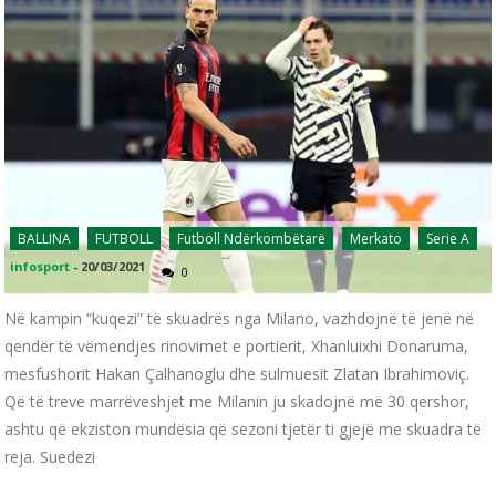
BALLINA
FUTBOLL
Futboll Ndërkombëtarë
Merkato
Serie A
infosport
-
20/03/2021
0
Në kampin “kuqezi” të skuadrës nga Milano, vazhdojnë të jenë në
qendër të vëmendjes rinovimet e portierit, Xhanluixhi Donaruma,
mesfushorit Hakan Çalhanoglu dhe sulmuesit Zlatan Ibrahimoviç.
Që të treve marrëveshjet me Milanin ju skadojnë më 30 qershor,
ashtu që ekziston mundësia që sezoni tjetër ti gjejë me skuadra të
reja. Suedezi