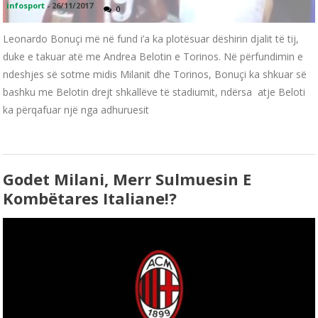
infosport
-
26/11/2017
0
Leonardo Bonuçi më në fund i’a ka plotësuar dëshirin djalit të tij,
duke e takuar atë me Andrea Belotin e Torinos. Në përfundimin e
ndeshjes së sotme midis Milanit dhe Torinos, Bonuçi ka shkuar së
bashku me Belotin drejt shkallëve të stadiumit, ndërsa atje Beloti
ka përqafuar një nga adhuruesit
Godet Milani, Merr Sulmuesin E
Kombëtares Italiane!?