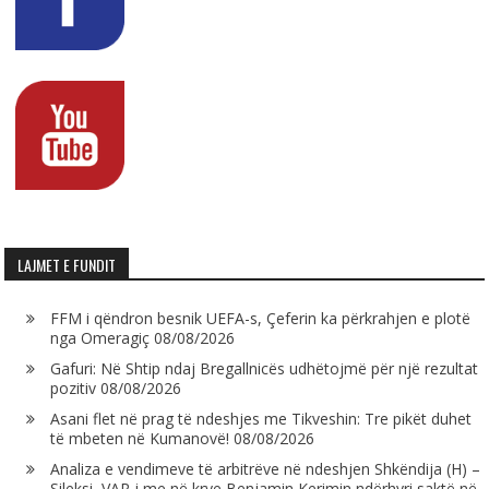
LAJMET E FUNDIT
FFM i qëndron besnik UEFA-s, Çeferin ka përkrahjen e plotë
nga Omeragiç
08/08/2026
Gafuri: Në Shtip ndaj Bregallnicës udhëtojmë për një rezultat
pozitiv
08/08/2026
Asani flet në prag të ndeshjes me Tikveshin: Tre pikët duhet
të mbeten në Kumanovë!
08/08/2026
Analiza e vendimeve të arbitrëve në ndeshjen Shkëndija (H) –
Sileksi, VAR-i me në krye Benjamin Kerimin ndërhyri saktë në