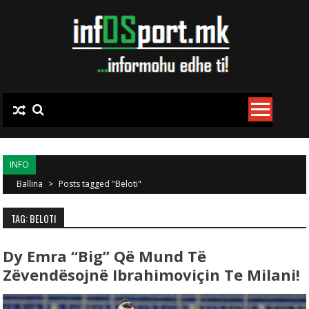
Skip to content
INFO
Ballina
>
Posts tagged "Beloti"
TAG: BELOTI
Dy Emra “big” Që Mund Të
Zëvendësojnë Ibrahimoviçin Te Milani!