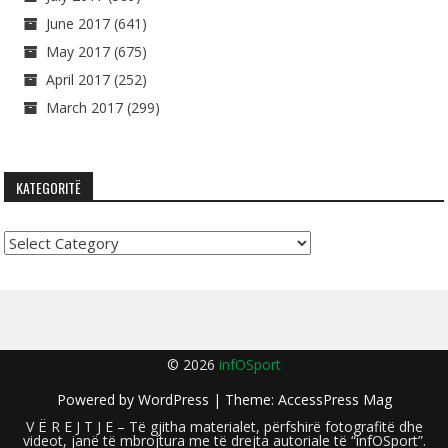
June 2017
(641)
May 2017
(675)
April 2017
(252)
March 2017
(299)
KATEGORITË
Kategoritë
© 2026
infOSport
Powered by
WordPress
| Theme:
AccessPress Mag
V Ë R E J T J E – Të gjitha materialet, përfshirë fotografitë dhe
videot, janë të mbrojtura me të drejta autoriale të “infOSport”.