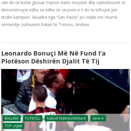
cilin do të kishin gëzuar trajneri Karlo Ançeloti dhe njëkohësisht të
demonstrojnë edhe se edhe në sezonin e ri do të luftojnë për
titullin kampion. Skuadra nga “San Paolo” po ndjek me shumë
vëmendje sulmuesin italian të Torinos, Andrea
Leonardo Bonuçi Më Në Fund I’a
Plotëson Dëshirën Djalit Të Tij
BALLINA
FUTBOLL
Futboll Ndërkombëtarë
Serie A
TOP LAJME