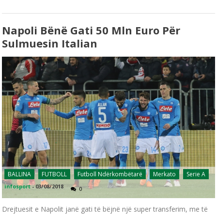
Napoli Bënë Gati 50 Mln Euro Për
Sulmuesin Italian
BALLINA
FUTBOLL
Futboll Ndërkombëtarë
Merkato
Serie A
infosport
-
03/08/2018
0
Drejtuesit e Napolit janë gati të bëjnë një super transferim, me të