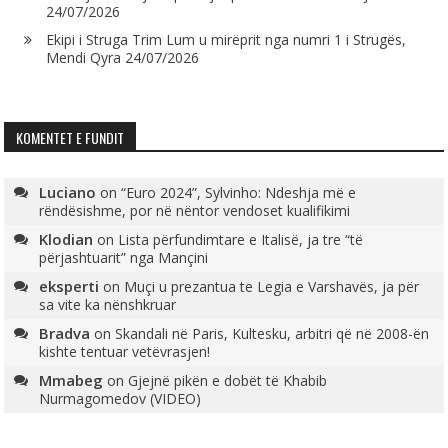
24/07/2026
Ekipi i Struga Trim Lum u mirëprit nga numri 1 i Strugës,
Mendi Qyra
24/07/2026
KOMENTET E FUNDIT
Luciano
on
“Euro 2024”, Sylvinho: Ndeshja më e
rëndësishme, por në nëntor vendoset kualifikimi
Klodian
on
Lista përfundimtare e Italisë, ja tre “të
përjashtuarit” nga Mançini
eksperti
on
Muçi u prezantua te Legia e Varshavës, ja për
sa vite ka nënshkruar
Bradva
on
Skandali në Paris, Kultesku, arbitri që në 2008-ën
kishte tentuar vetëvrasjen!
Mmabeg
on
Gjejnë pikën e dobët të Khabib
Nurmagomedov (VIDEO)