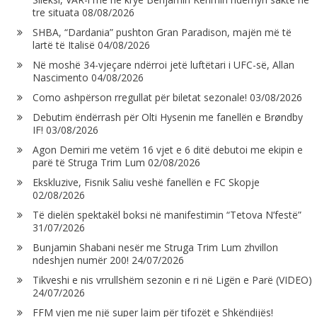
tre situata
08/08/2026
SHBA, “Dardania” pushton Gran Paradison, majën më të
lartë të Italisë
04/08/2026
Në moshë 34-vjeçare ndërroi jetë luftëtari i UFC-së, Allan
Nascimento
04/08/2026
Como ashpërson rregullat për biletat sezonale!
03/08/2026
Debutim ëndërrash për Olti Hysenin me fanellën e Brøndby
IF!
03/08/2026
Agon Demiri me vetëm 16 vjet e 6 ditë debutoi me ekipin e
parë të Struga Trim Lum
02/08/2026
Ekskluzive, Fisnik Saliu veshë fanellën e FC Skopje
02/08/2026
Të dielën spektakël boksi në manifestimin “Tetova N’festë”
31/07/2026
Bunjamin Shabani nesër me Struga Trim Lum zhvillon
ndeshjen numër 200!
24/07/2026
Tikveshi e nis vrrullshëm sezonin e ri në Ligën e Parë (VIDEO)
24/07/2026
FFM vjen me një super lajm për tifozët e Shkëndijës!