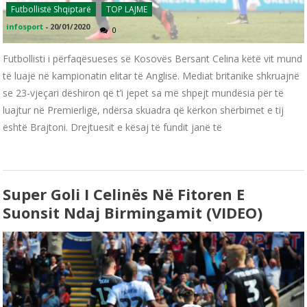
Futbollistë Shqiptarë
TOP LAJME
infosport
-
20/01/2020
0
Futbollisti i përfaqësueses së Kosovës Bersant Celina këtë vit mund
të luajë në kampionatin elitar të Anglisë. Mediat britanike shkruajnë
se 23-vjeçari dëshiron që t’i jepet sa më shpejt mundësia për të
luajtur në Premierligë, ndërsa skuadra që kërkon shërbimet e tij
është Brajtoni. Drejtuesit e kësaj të fundit janë të
Super Goli I Celinës Në Fitoren E
Suonsit Ndaj Birmingamit (VIDEO)