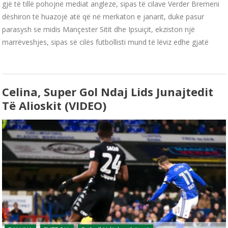
gjë të tillë pohojnë mediat angleze, sipas të cilave Verder Bremeni
dëshiron të huazojë atë që në merkaton e janarit, duke pasur
parasysh se midis Mançester Sitit dhe Ipsuiçit, ekziston një
marrëveshjes, sipas së cilës futbollisti mund të lëviz edhe gjatë
Celina, Super Gol Ndaj Lids Junajtedit
Të Alioskit (VIDEO)