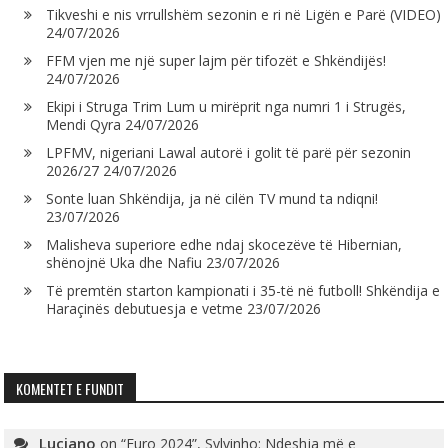
Tikveshi e nis vrrullshëm sezonin e ri në Ligën e Parë (VIDEO)
24/07/2026
FFM vjen me një super lajm për tifozët e Shkëndijës!
24/07/2026
Ekipi i Struga Trim Lum u mirëprit nga numri 1 i Strugës,
Mendi Qyra
24/07/2026
LPFMV, nigeriani Lawal autorë i golit të parë për sezonin
2026/27
24/07/2026
Sonte luan Shkëndija, ja në cilën TV mund ta ndiqni!
23/07/2026
Malisheva superiore edhe ndaj skocezëve të Hibernian,
shënojnë Uka dhe Nafiu
23/07/2026
Të premtën starton kampionati i 35-të në futboll! Shkëndija e
Haraçinës debutuesja e vetme
23/07/2026
KOMENTET E FUNDIT
Luciano
on
“Euro 2024”, Sylvinho: Ndeshja më e