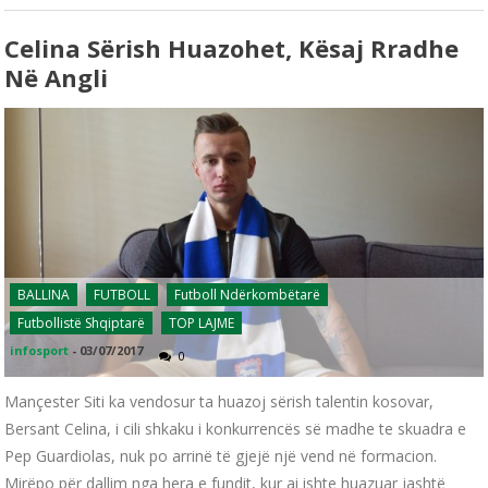
Celina Sërish Huazohet, Kësaj Rradhe
Në Angli
BALLINA
FUTBOLL
Futboll Ndërkombëtarë
Futbollistë Shqiptarë
TOP LAJME
infosport
-
03/07/2017
0
Mançester Siti ka vendosur ta huazoj sërish talentin kosovar,
Bersant Celina, i cili shkaku i konkurrencës së madhe te skuadra e
Pep Guardiolas, nuk po arrinë të gjejë një vend në formacion.
Mirëpo për dallim nga hera e fundit, kur ai ishte huazuar jashtë