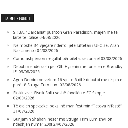
LAJMET E FUNDIT
SHBA, “Dardania” pushton Gran Paradison, majën më të
lartë të Italisë
04/08/2026
Në moshë 34-vjeçare ndërroi jetë luftëtari i UFC-së, Allan
Nascimento
04/08/2026
Como ashpërson rregullat për biletat sezonale!
03/08/2026
Debutim ëndërrash për Olti Hysenin me fanellën e Brøndby
IF!
03/08/2026
Agon Demiri me vetëm 16 vjet e 6 ditë debutoi me ekipin e
parë të Struga Trim Lum
02/08/2026
Ekskluzive, Fisnik Saliu veshë fanellën e FC Skopje
02/08/2026
Të dielën spektakël boksi në manifestimin “Tetova N’festë”
31/07/2026
Bunjamin Shabani nesër me Struga Trim Lum zhvillon
ndeshjen numër 200!
24/07/2026