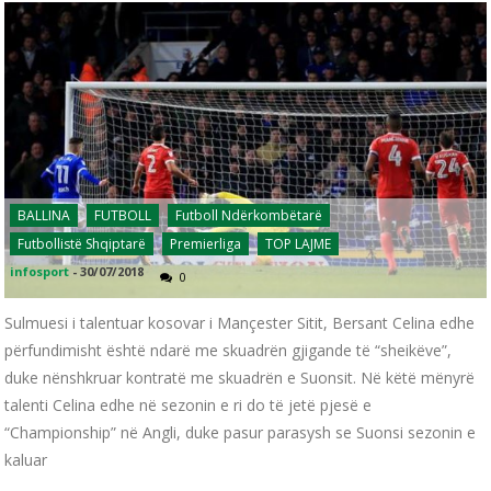
BALLINA
FUTBOLL
Futboll Ndërkombëtarë
Futbollistë Shqiptarë
Premierliga
TOP LAJME
infosport
-
30/07/2018
0
Sulmuesi i talentuar kosovar i Mançester Sitit, Bersant Celina edhe
përfundimisht është ndarë me skuadrën gjigande të “sheikëve”,
duke nënshkruar kontratë me skuadrën e Suonsit. Në këtë mënyrë
talenti Celina edhe në sezonin e ri do të jetë pjesë e
“Championship” në Angli, duke pasur parasysh se Suonsi sezonin e
kaluar