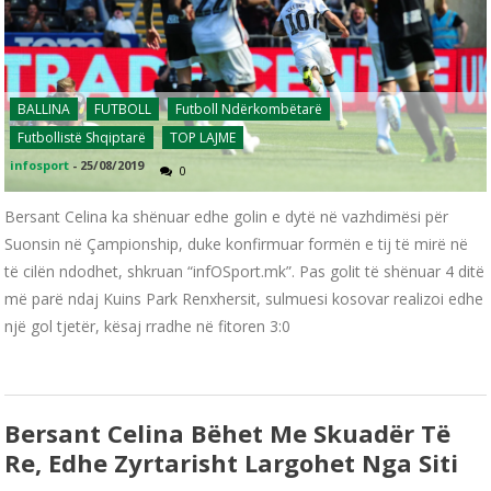
BALLINA
FUTBOLL
Futboll Ndërkombëtarë
Futbollistë Shqiptarë
TOP LAJME
infosport
-
25/08/2019
0
Bersant Celina ka shënuar edhe golin e dytë në vazhdimësi për
Suonsin në Çampionship, duke konfirmuar formën e tij të mirë në
të cilën ndodhet, shkruan “infOSport.mk”. Pas golit të shënuar 4 ditë
më parë ndaj Kuins Park Renxhersit, sulmuesi kosovar realizoi edhe
një gol tjetër, kësaj rradhe në fitoren 3:0
Bersant Celina Bëhet Me Skuadër Të
Re, Edhe Zyrtarisht Largohet Nga Siti