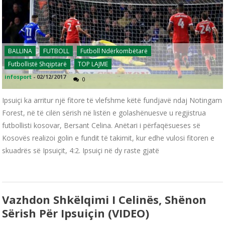
BALLINA
FUTBOLL
Futboll Ndërkombëtarë
Futbollistë Shqiptarë
TOP LAJME
infosport
-
02/12/2017
0
Ipsuiçi ka arritur një fitore të vlefshme këtë fundjavë ndaj Notingam
Forest, në të cilën sërish në listën e golashënuesve u regjistrua
futbollisti kosovar, Bersant Celina. Anëtari i përfaqësueses së
Kosovës realizoi golin e fundit të takimit, kur edhe vulosi fitoren e
skuadrës së Ipsuiçit, 4:2. Ipsuiçi në dy raste gjatë
Vazhdon Shkëlqimi I Celinës, Shënon
Sërish Për Ipsuiçin (VIDEO)