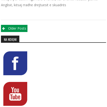
Anglisë, kësaj rradhe drejtuesit e skuadrës
Posts navigation
Older Posts
NA NDIQNI