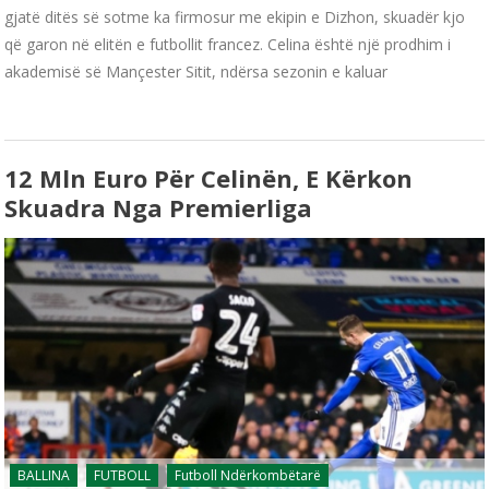
gjatë ditës së sotme ka firmosur me ekipin e Dizhon, skuadër kjo
që garon në elitën e futbollit francez. Celina është një prodhim i
akademisë së Mançester Sitit, ndërsa sezonin e kaluar
12 Mln Euro Për Celinën, E Kërkon
Skuadra Nga Premierliga
BALLINA
FUTBOLL
Futboll Ndërkombëtarë