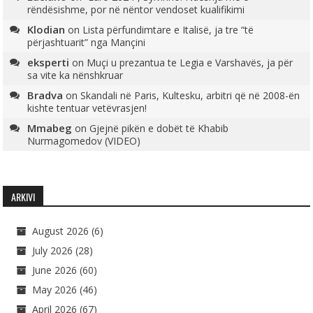
rëndësishme, por në nëntor vendoset kualifikimi
Klodian
on
Lista përfundimtare e Italisë, ja tre “të
përjashtuarit” nga Mançini
eksperti
on
Muçi u prezantua te Legia e Varshavës, ja për
sa vite ka nënshkruar
Bradva
on
Skandali në Paris, Kultesku, arbitri që në 2008-ën
kishte tentuar vetëvrasjen!
Mmabeg
on
Gjejnë pikën e dobët të Khabib
Nurmagomedov (VIDEO)
ARKIVI
August 2026
(6)
July 2026
(28)
June 2026
(60)
May 2026
(46)
April 2026
(67)