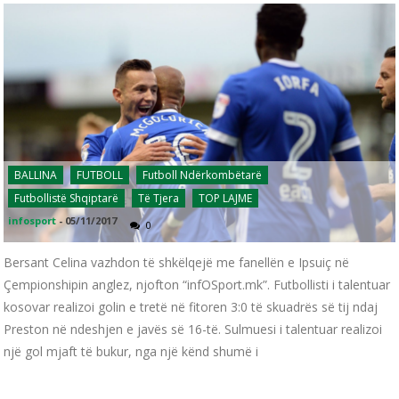
BALLINA
FUTBOLL
Futboll Ndërkombëtarë
Futbollistë Shqiptarë
Të Tjera
TOP LAJME
infosport
-
05/11/2017
0
Bersant Celina vazhdon të shkëlqejë me fanellën e Ipsuiç në
Çempionshipin anglez, njofton “infOSport.mk”. Futbollisti i talentuar
kosovar realizoi golin e tretë në fitoren 3:0 të skuadrës së tij ndaj
Preston në ndeshjen e javës së 16-të. Sulmuesi i talentuar realizoi
një gol mjaft të bukur, nga një kënd shumë i