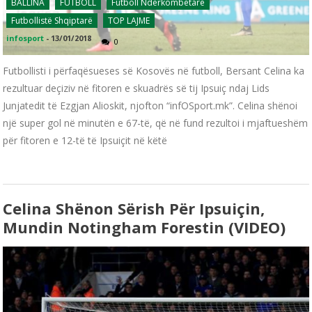
BALLINA
FUTBOLL
Futboll Ndërkombëtarë
Futbollistë Shqiptarë
TOP LAJME
infosport
-
13/01/2018
0
Futbollisti i përfaqësueses së Kosovës në futboll, Bersant Celina ka
rezultuar deçiziv në fitoren e skuadrës së tij Ipsuiç ndaj Lids
Junjatedit të Ezgjan Alioskit, njofton “infOSport.mk”. Celina shënoi
një super gol në minutën e 67-të, që në fund rezultoi i mjaftueshëm
për fitoren e 12-të të Ipsuiçit në këtë
Celina Shënon Sërish Për Ipsuiçin,
Mundin Notingham Forestin (VIDEO)