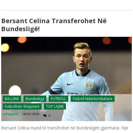
Bersant Celina Transferohet Në
Bundesligë!
BALLINA
Bundesliga
FUTBOLL
Futboll Ndërkombëtarë
Futbollistë Shqiptarë
TOP LAJME
infosport
-
19/01/2018
0
Bersant Celina mund të transfrohet në Bundesligën gjermane. Një