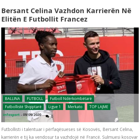
Bersant Celina Vazhdon Karrierën Në
Elitën E Futbollit Francez
BALLINA
FUTBOLL
Futboll Ndërkombëtarë
Futbollistë Shqiptarë
Ligue 1
Merkato
TOP LAJME
infosport
-
09/09/2020
0
Futbollisti i talentuar i përfaqësueses së Kosovës, Bersant Celina,
karrierën e tij ka vendosur ta vazhdojë në Francë. Sulmuesi kosovar