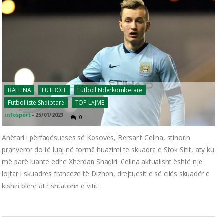
BALLINA
FUTBOLL
Futboll Ndërkombëtarë
Futbollistë Shqiptarë
TOP LAJME
infosport
-
25/01/2023
0
Anëtari i përfaqësueses së Kosovës, Bersant Celina, stinorin
pranveror do të luaj në formë huazimi te skuadra e Stok Sitit, aty ku
më parë luante edhe Xherdan Shaqiri. Celina aktualisht është një
lojtar i skuadrës franceze të Dizhon, drejtuesit e së cilës skuadër e
kishin blerë atë shtatorin e vitit