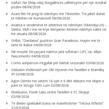
Gafuri: Në Shtip ndaj Bregallnicës udhëtojmë për një rezultat
pozitiv
08/08/2026
Asani flet në prag të ndeshjes me Tikveshin: Tre pikët duhet
të mbeten në Kumanovë!
08/08/2026
Analiza e vendimeve të arbitrëve në ndeshjen Shkëndija (H) –
Sileksi, VAR-i me në krye Benjamin Kerimin ndërhyri saktë në
tre situata
08/08/2026
SHBA, “Dardania” pushton Gran Paradison, majën më të
lartë të Italisë
04/08/2026
Në moshë 34-vjeçare ndërroi jetë luftëtari i UFC-së, Allan
Nascimento
04/08/2026
Como ashpërson rregullat për biletat sezonale!
03/08/2026
Debutim ëndërrash për Olti Hysenin me fanellën e Brøndby
IF!
03/08/2026
Agon Demiri me vetëm 16 vjet e 6 ditë debutoi me ekipin e
parë të Struga Trim Lum
02/08/2026
Ekskluzive, Fisnik Saliu veshë fanellën e FC Skopje
02/08/2026
Të dielën spektakël boksi në manifestimin “Tetova N’festë”
31/07/2026