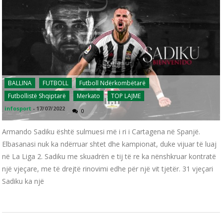
BALLINA
FUTBOLL
Futboll Ndërkombëtarë
Futbollistë Shqiptarë
Merkato
TOP LAJME
infosport
-
17/07/2022
0
Armando Sadiku është sulmuesi më i ri i Cartagena në Spanjë.
Elbasanasi nuk ka ndërruar shtet dhe kampionat, duke vijuar të luaj
në La Liga 2. Sadiku me skuadrën e tij të re ka nënshkruar kontratë
një vjeçare, me të drejtë rinovimi edhe për një vit tjetër. 31 vjeçari
Sadiku ka një