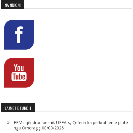
NA NDIQNI
LAJMET E FUNDIT
FFM i qëndron besnik UEFA-s, Çeferin ka përkrahjen e plotë
nga Omeragiç
08/08/2026