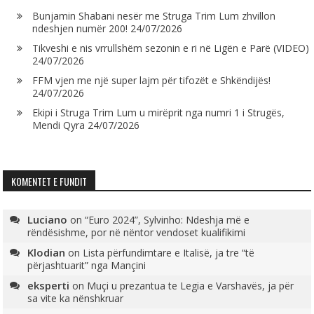
Bunjamin Shabani nesër me Struga Trim Lum zhvillon
ndeshjen numër 200!
24/07/2026
Tikveshi e nis vrrullshëm sezonin e ri në Ligën e Parë (VIDEO)
24/07/2026
FFM vjen me një super lajm për tifozët e Shkëndijës!
24/07/2026
Ekipi i Struga Trim Lum u mirëprit nga numri 1 i Strugës,
Mendi Qyra
24/07/2026
KOMENTET E FUNDIT
Luciano
on
“Euro 2024”, Sylvinho: Ndeshja më e
rëndësishme, por në nëntor vendoset kualifikimi
Klodian
on
Lista përfundimtare e Italisë, ja tre “të
përjashtuarit” nga Mançini
eksperti
on
Muçi u prezantua te Legia e Varshavës, ja për
sa vite ka nënshkruar