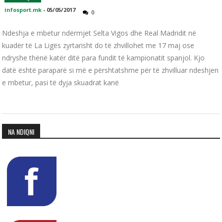
infosport.mk
-
05/05/2017
0
Ndeshja e mbetur ndërmjet Selta Vigos dhe Real Madridit në
kuadër të La Ligës zyrtarisht do të zhvillohet me 17 maj ose
ndryshe thënë katër ditë para fundit të kampionatit spanjol. Kjo
datë është paraparë si më e përshtatshme për të zhvilluar ndeshjen
e mbetur, pasi të dyja skuadrat kanë
NA NDIQNI