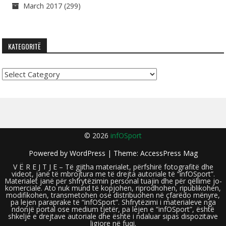
March 2017
(299)
KATEGORITË
Kategoritë
© 2026
infOSport
Powered by
WordPress
| Theme:
AccessPress Mag
V Ë R E J T J E – Të gjitha materialet, përfshirë fotografitë dhe
videot, janë të mbrojtura me të drejta autoriale të “infOSport”.
Materialet janë për shfrytëzimin personal tuajin dhe për qëllime jo-
komerciale. Ato nuk mund të kopjohen, riprodhohen, ripublikohen,
modifikohen, transmetohen ose distribuohen në çfarëdo mënyre,
pa lejen paraprake të “infOSport”. Shfrytëzimi i materialeve nga
ndonjë portal ose medium tjetër, pa lejen e “infOSport”, është
shkelje e drejtave autoriale dhe është i ndaluar sipas dispozitave
ligjore në fuqi.