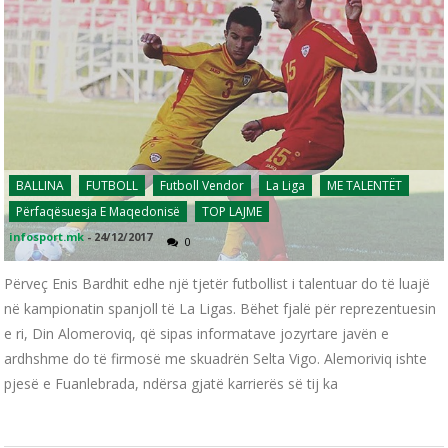
BALLINA
FUTBOLL
Futboll Vendor
La Liga
ME TALENTËT
Përfaqësuesja E Maqedonisë
TOP LAJME
infosport.mk
-
24/12/2017
0
Përveç Enis Bardhit edhe një tjetër futbollist i talentuar do të luajë
në kampionatin spanjoll të La Ligas. Bëhet fjalë për reprezentuesin
e ri, Din Alomeroviq, që sipas informatave jozyrtare javën e
ardhshme do të firmosë me skuadrën Selta Vigo. Alemoriviq ishte
pjesë e Fuanlebrada, ndërsa gjatë karrierës së tij ka