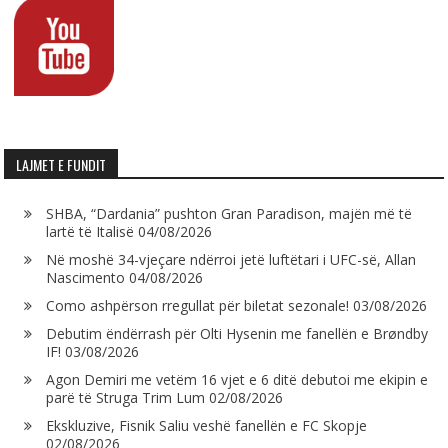
LAJMET E FUNDIT
SHBA, “Dardania” pushton Gran Paradison, majën më të
lartë të Italisë
04/08/2026
Në moshë 34-vjeçare ndërroi jetë luftëtari i UFC-së, Allan
Nascimento
04/08/2026
Como ashpërson rregullat për biletat sezonale!
03/08/2026
Debutim ëndërrash për Olti Hysenin me fanellën e Brøndby
IF!
03/08/2026
Agon Demiri me vetëm 16 vjet e 6 ditë debutoi me ekipin e
parë të Struga Trim Lum
02/08/2026
Ekskluzive, Fisnik Saliu veshë fanellën e FC Skopje
02/08/2026