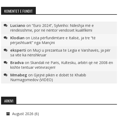
KOMENTET E FUNDIT
Luciano
on
“Euro 2024”, Sylvinho: Ndeshja më e
rëndësishme, por në nëntor vendoset kualifikimi
Klodian
on
Lista përfundimtare e Italisë, ja tre “të
përjashtuarit” nga Mançini
eksperti
on
Muçi u prezantua te Legia e Varshavës, ja për
sa vite ka nënshkruar
Bradva
on
Skandali në Paris, Kultesku, arbitri që në 2008-ën
kishte tentuar vetëvrasjen!
Mmabeg
on
Gjejnë pikën e dobët të Khabib
Nurmagomedov (VIDEO)
ARKIVI
August 2026
(6)