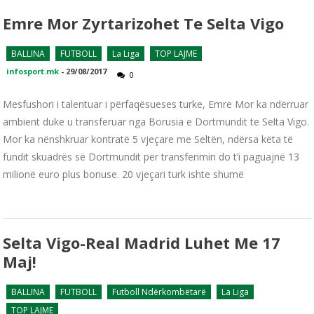
Emre Mor Zyrtarizohet Te Selta Vigo
BALLINA
FUTBOLL
La Liga
TOP LAJME
infosport.mk
-
29/08/2017
0
Mesfushori i talentuar i përfaqësueses turke, Emre Mor ka ndërruar
ambient duke u transferuar nga Borusia e Dortmundit te Selta Vigo.
Mor ka nënshkruar kontratë 5 vjeçare me Seltën, ndërsa këta të
fundit skuadrës së Dortmundit për transferimin do t’i paguajnë 13
milionë euro plus bonuse. 20 vjeçari turk ishte shumë
Selta Vigo-Real Madrid Luhet Me 17
Maj!
BALLINA
FUTBOLL
Futboll Ndërkombëtarë
La Liga
TOP LAJME