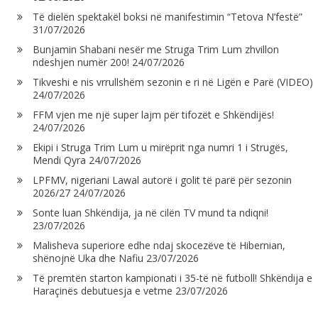
Të dielën spektakël boksi në manifestimin “Tetova N’festë”
31/07/2026
Bunjamin Shabani nesër me Struga Trim Lum zhvillon
ndeshjen numër 200!
24/07/2026
Tikveshi e nis vrrullshëm sezonin e ri në Ligën e Parë (VIDEO)
24/07/2026
FFM vjen me një super lajm për tifozët e Shkëndijës!
24/07/2026
Ekipi i Struga Trim Lum u mirëprit nga numri 1 i Strugës,
Mendi Qyra
24/07/2026
LPFMV, nigeriani Lawal autorë i golit të parë për sezonin
2026/27
24/07/2026
Sonte luan Shkëndija, ja në cilën TV mund ta ndiqni!
23/07/2026
Malisheva superiore edhe ndaj skocezëve të Hibernian,
shënojnë Uka dhe Nafiu
23/07/2026
Të premtën starton kampionati i 35-të në futboll! Shkëndija e
Haraçinës debutuesja e vetme
23/07/2026