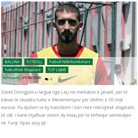
BALLINA
FUTBOLL
Futboll Ndërkombëtarë
Futbollistë Shqiptarë
TOP LAJME
infosport
-
31/03/2020
0
David Domgjoni u largua nga Laçi në merkaton e janarit, për të
kaluar te skuadra turke e Menemenspor për shifrën e 50 mijë
eurove. Pa dyshim se ky transferim i bëri mirë mbrojtësit shqiptarë,
të cilit i kanë mjaftuar vetëm dy muaj për të tërhequr vëmendjen
në Turqi. Sipas asaj që