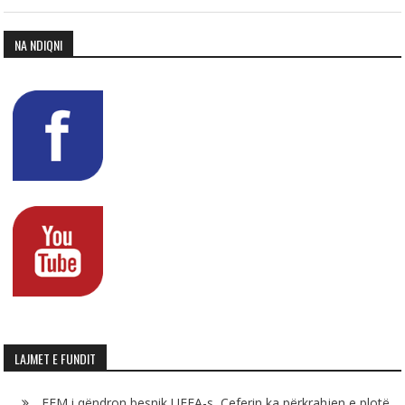
NA NDIQNI
LAJMET E FUNDIT
FFM i qëndron besnik UEFA-s, Çeferin ka përkrahjen e plotë