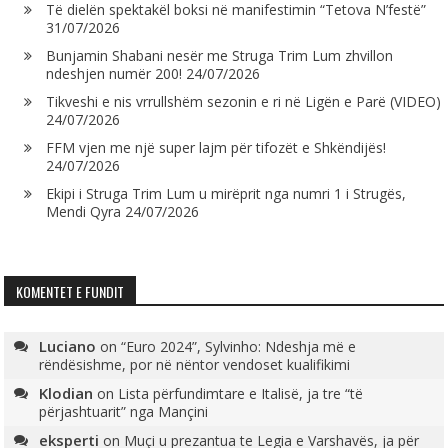
Të dielën spektakël boksi në manifestimin “Tetova N’festë”
31/07/2026
Bunjamin Shabani nesër me Struga Trim Lum zhvillon
ndeshjen numër 200!
24/07/2026
Tikveshi e nis vrrullshëm sezonin e ri në Ligën e Parë (VIDEO)
24/07/2026
FFM vjen me një super lajm për tifozët e Shkëndijës!
24/07/2026
Ekipi i Struga Trim Lum u mirëprit nga numri 1 i Strugës,
Mendi Qyra
24/07/2026
KOMENTET E FUNDIT
Luciano
on
“Euro 2024”, Sylvinho: Ndeshja më e
rëndësishme, por në nëntor vendoset kualifikimi
Klodian
on
Lista përfundimtare e Italisë, ja tre “të
përjashtuarit” nga Mançini
eksperti
on
Muçi u prezantua te Legia e Varshavës, ja për