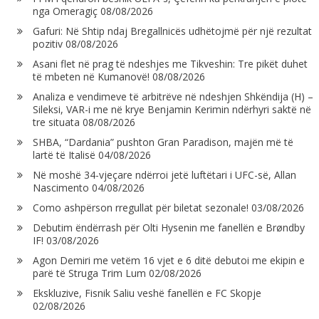
nga Omeragiç
08/08/2026
Gafuri: Në Shtip ndaj Bregallnicës udhëtojmë për një rezultat
pozitiv
08/08/2026
Asani flet në prag të ndeshjes me Tikveshin: Tre pikët duhet
të mbeten në Kumanovë!
08/08/2026
Analiza e vendimeve të arbitrëve në ndeshjen Shkëndija (H) –
Sileksi, VAR-i me në krye Benjamin Kerimin ndërhyri saktë në
tre situata
08/08/2026
SHBA, “Dardania” pushton Gran Paradison, majën më të
lartë të Italisë
04/08/2026
Në moshë 34-vjeçare ndërroi jetë luftëtari i UFC-së, Allan
Nascimento
04/08/2026
Como ashpërson rregullat për biletat sezonale!
03/08/2026
Debutim ëndërrash për Olti Hysenin me fanellën e Brøndby
IF!
03/08/2026
Agon Demiri me vetëm 16 vjet e 6 ditë debutoi me ekipin e
parë të Struga Trim Lum
02/08/2026
Ekskluzive, Fisnik Saliu veshë fanellën e FC Skopje
02/08/2026