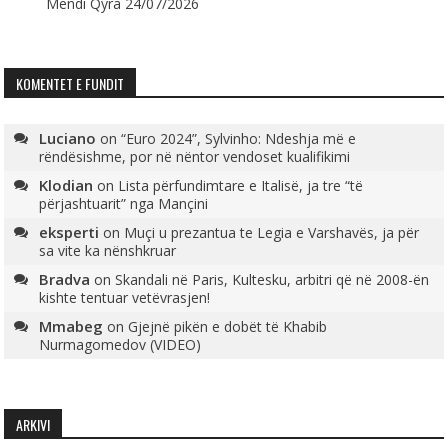
Mendi Qyra
24/07/2026
KOMENTET E FUNDIT
Luciano
on
“Euro 2024”, Sylvinho: Ndeshja më e
rëndësishme, por në nëntor vendoset kualifikimi
Klodian
on
Lista përfundimtare e Italisë, ja tre “të
përjashtuarit” nga Mançini
eksperti
on
Muçi u prezantua te Legia e Varshavës, ja për
sa vite ka nënshkruar
Bradva
on
Skandali në Paris, Kultesku, arbitri që në 2008-ën
kishte tentuar vetëvrasjen!
Mmabeg
on
Gjejnë pikën e dobët të Khabib
Nurmagomedov (VIDEO)
ARKIVI