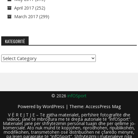
April 2017
(252)
March 2017
(299)
KATEGORITË
Kategoritë
© 2026
infOSport
Powered by
WordPress
| Theme:
AccessPress Mag
V Ë R E J T J E – Të gjitha materialet, përfshirë fotografitë dhe
videot, janë të mbrojtura me të drejta autoriale të “infOSport”.
Materialet janë për shfrytëzimin personal tuajin dhe për qëllime jo-
komerciale. Ato nuk mund të kopjohen, riprodhohen, ripublikohen,
modifikohen, transmetohen ose distribuohen në çfarëdo mënyre,
pa lejen paraprake të “infOSport”. Shfrytëzimi i materialeve nga