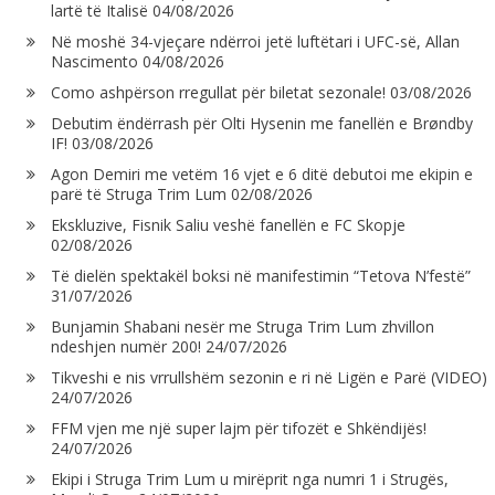
lartë të Italisë
04/08/2026
Në moshë 34-vjeçare ndërroi jetë luftëtari i UFC-së, Allan
Nascimento
04/08/2026
Como ashpërson rregullat për biletat sezonale!
03/08/2026
Debutim ëndërrash për Olti Hysenin me fanellën e Brøndby
IF!
03/08/2026
Agon Demiri me vetëm 16 vjet e 6 ditë debutoi me ekipin e
parë të Struga Trim Lum
02/08/2026
Ekskluzive, Fisnik Saliu veshë fanellën e FC Skopje
02/08/2026
Të dielën spektakël boksi në manifestimin “Tetova N’festë”
31/07/2026
Bunjamin Shabani nesër me Struga Trim Lum zhvillon
ndeshjen numër 200!
24/07/2026
Tikveshi e nis vrrullshëm sezonin e ri në Ligën e Parë (VIDEO)
24/07/2026
FFM vjen me një super lajm për tifozët e Shkëndijës!
24/07/2026
Ekipi i Struga Trim Lum u mirëprit nga numri 1 i Strugës,