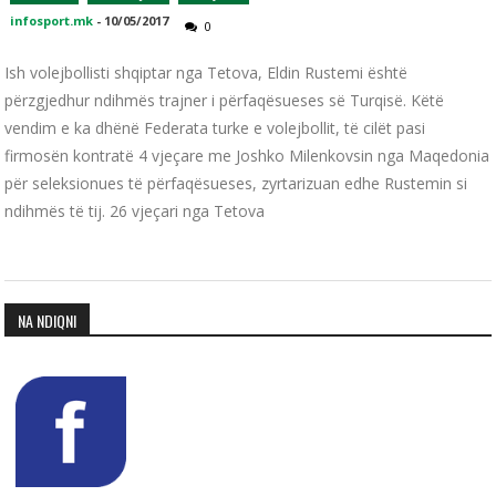
infosport.mk
-
10/05/2017
0
Ish volejbollisti shqiptar nga Tetova, Eldin Rustemi është
përzgjedhur ndihmës trajner i përfaqësueses së Turqisë. Këtë
vendim e ka dhënë Federata turke e volejbollit, të cilët pasi
firmosën kontratë 4 vjeçare me Joshko Milenkovsin nga Maqedonia
për seleksionues të përfaqësueses, zyrtarizuan edhe Rustemin si
ndihmës të tij. 26 vjeçari nga Tetova
NA NDIQNI