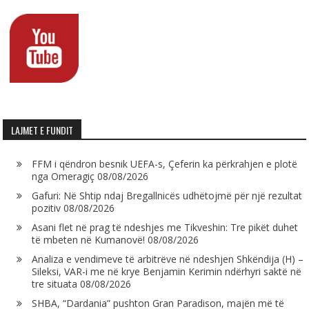
LAJMET E FUNDIT
FFM i qëndron besnik UEFA-s, Çeferin ka përkrahjen e plotë
nga Omeragiç
08/08/2026
Gafuri: Në Shtip ndaj Bregallnicës udhëtojmë për një rezultat
pozitiv
08/08/2026
Asani flet në prag të ndeshjes me Tikveshin: Tre pikët duhet
të mbeten në Kumanovë!
08/08/2026
Analiza e vendimeve të arbitrëve në ndeshjen Shkëndija (H) –
Sileksi, VAR-i me në krye Benjamin Kerimin ndërhyri saktë në
tre situata
08/08/2026
SHBA, “Dardania” pushton Gran Paradison, majën më të