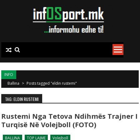
Skip to content
INFO
Ballina
>
Posts tagged "eldin rustemi"
TAG: ELDIN RUSTEMI
Rustemi Nga Tetova Ndihmës Trajner I
Turqisë Në Volejboll (FOTO)
BALLINA
TOP LAJME
Volejboll