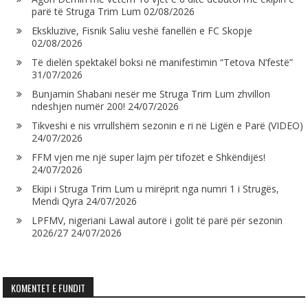
parë të Struga Trim Lum
02/08/2026
Ekskluzive, Fisnik Saliu veshë fanellën e FC Skopje
02/08/2026
Të dielën spektakël boksi në manifestimin “Tetova N’festë”
31/07/2026
Bunjamin Shabani nesër me Struga Trim Lum zhvillon
ndeshjen numër 200!
24/07/2026
Tikveshi e nis vrrullshëm sezonin e ri në Ligën e Parë (VIDEO)
24/07/2026
FFM vjen me një super lajm për tifozët e Shkëndijës!
24/07/2026
Ekipi i Struga Trim Lum u mirëprit nga numri 1 i Strugës,
Mendi Qyra
24/07/2026
LPFMV, nigeriani Lawal autorë i golit të parë për sezonin
2026/27
24/07/2026
KOMENTET E FUNDIT