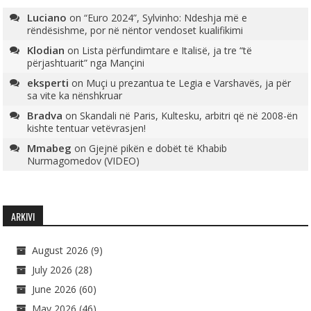
Luciano
on
“Euro 2024”, Sylvinho: Ndeshja më e
rëndësishme, por në nëntor vendoset kualifikimi
Klodian
on
Lista përfundimtare e Italisë, ja tre “të
përjashtuarit” nga Mançini
eksperti
on
Muçi u prezantua te Legia e Varshavës, ja për
sa vite ka nënshkruar
Bradva
on
Skandali në Paris, Kultesku, arbitri që në 2008-ën
kishte tentuar vetëvrasjen!
Mmabeg
on
Gjejnë pikën e dobët të Khabib
Nurmagomedov (VIDEO)
ARKIVI
August 2026
(9)
July 2026
(28)
June 2026
(60)
May 2026
(46)