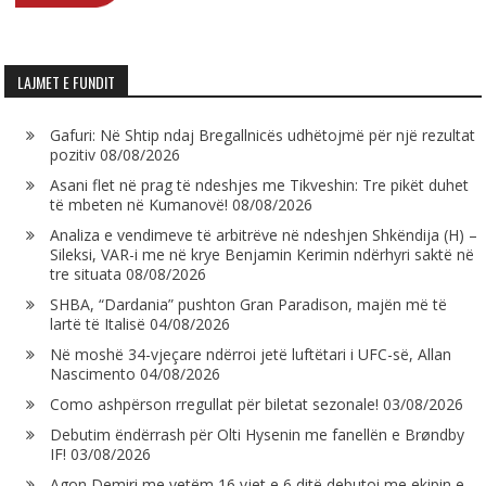
LAJMET E FUNDIT
Gafuri: Në Shtip ndaj Bregallnicës udhëtojmë për një rezultat
pozitiv
08/08/2026
Asani flet në prag të ndeshjes me Tikveshin: Tre pikët duhet
të mbeten në Kumanovë!
08/08/2026
Analiza e vendimeve të arbitrëve në ndeshjen Shkëndija (H) –
Sileksi, VAR-i me në krye Benjamin Kerimin ndërhyri saktë në
tre situata
08/08/2026
SHBA, “Dardania” pushton Gran Paradison, majën më të
lartë të Italisë
04/08/2026
Në moshë 34-vjeçare ndërroi jetë luftëtari i UFC-së, Allan
Nascimento
04/08/2026
Como ashpërson rregullat për biletat sezonale!
03/08/2026
Debutim ëndërrash për Olti Hysenin me fanellën e Brøndby
IF!
03/08/2026
Agon Demiri me vetëm 16 vjet e 6 ditë debutoi me ekipin e