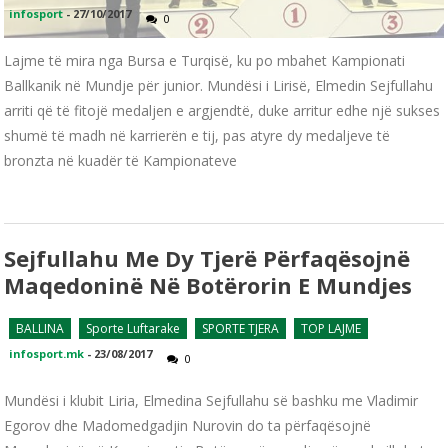
infosport
-
27/10/2017
0
Lajme të mira nga Bursa e Turqisë, ku po mbahet Kampionati
Ballkanik në Mundje për junior. Mundësi i Lirisë, Elmedin Sejfullahu
arriti që të fitojë medaljen e argjendtë, duke arritur edhe një sukses
shumë të madh në karrierën e tij, pas atyre dy medaljeve të
bronzta në kuadër të Kampionateve
Sejfullahu Me Dy Tjerë Përfaqësojnë
Maqedoninë Në Botërorin E Mundjes
BALLINA
Sporte Luftarake
SPORTE TJERA
TOP LAJME
infosport.mk
-
23/08/2017
0
Mundësi i klubit Liria, Elmedina Sejfullahu së bashku me Vladimir
Egorov dhe Madomedgadjin Nurovin do ta përfaqësojnë