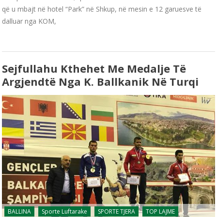
që u mbajt në hotel “Park” në Shkup, në mesin e 12 garuesve të
dalluar nga KOM,
Sejfullahu Kthehet Me Medalje Të
Argjendtë Nga K. Ballkanik Në Turqi
BALLINA
Sporte Luftarake
SPORTE TJERA
TOP LAJME