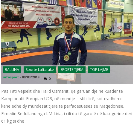
BALLINA
Sporte Luftarake
SPORTE TJERA
TOP LAJME
infosport
-
09/03/2019
0
Pas Fati Vejselit dhe Halid Osmanit, që garuan dje në kuadër të
Kampionatit Europian U23, në mundje – stil i lirë, sot rradhën e
kanë edhe dy mundësat tjerë të përfaqësueses së Maqedonisë,
Elmedin Sejfullahu nga LM Liria, i cili do të garojë në kategorinë deri
61 kg si dhe