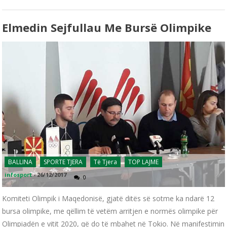
Elmedin Sejfullau Me Bursë Olimpike
BALLINA
SPORTE TJERA
Të Tjera
TOP LAJME
infosport
-
26/12/2017
0
Komiteti Olimpik i Maqedonisë, gjatë ditës së sotme ka ndarë 12
bursa olimpike, me qëllim të vetëm arritjen e normës olimpike për
Olimpiadën e vitit 2020, që do të mbahet në Tokio. Në manifestimin