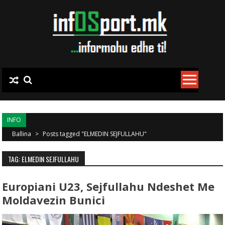
Skip to content
INFO
Ballina
>
Posts tagged "ELMEDIN SEJFULLAHU"
TAG: ELMEDIN SEJFULLAHU
Europiani U23, Sejfullahu Ndeshet Me
Moldavezin Bunici