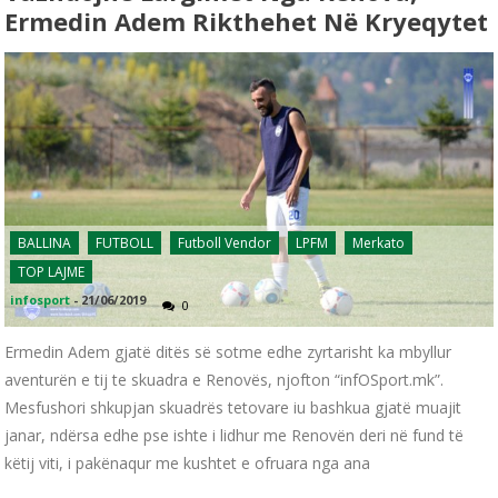
Ermedin Adem Rikthehet Në Kryeqytet
BALLINA
FUTBOLL
Futboll Vendor
LPFM
Merkato
TOP LAJME
infosport
-
21/06/2019
0
Ermedin Adem gjatë ditës së sotme edhe zyrtarisht ka mbyllur
aventurën e tij te skuadra e Renovës, njofton “infOSport.mk”.
Mesfushori shkupjan skuadrës tetovare iu bashkua gjatë muajit
janar, ndërsa edhe pse ishte i lidhur me Renovën deri në fund të
këtij viti, i pakënaqur me kushtet e ofruara nga ana