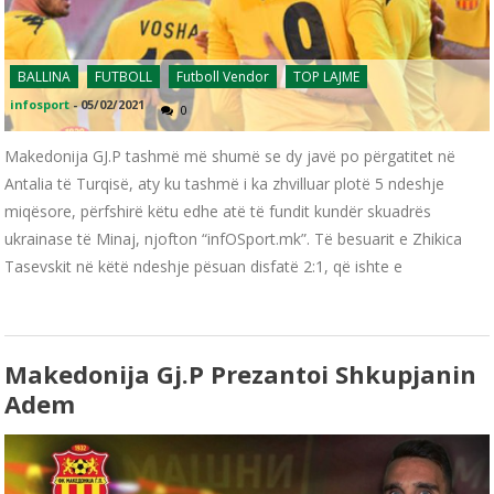
BALLINA
FUTBOLL
Futboll Vendor
TOP LAJME
infosport
-
05/02/2021
0
Makedonija GJ.P tashmë më shumë se dy javë po përgatitet në
Antalia të Turqisë, aty ku tashmë i ka zhvilluar plotë 5 ndeshje
miqësore, përfshirë këtu edhe atë të fundit kundër skuadrës
ukrainase të Minaj, njofton “infOSport.mk”. Të besuarit e Zhikica
Tasevskit në këtë ndeshje pësuan disfatë 2:1, që ishte e
Makedonija Gj.P Prezantoi Shkupjanin
Adem