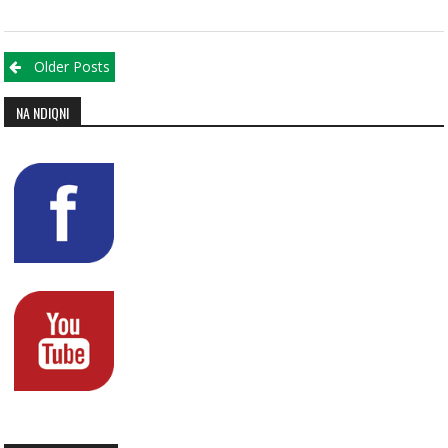
Posts navigation
Older Posts
NA NDIQNI