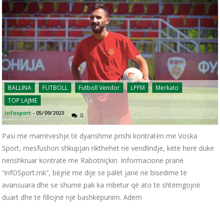
BALLINA
FUTBOLL
Futboll Vendor
LPFM
Merkato
TOP LAJME
infosport
-
05/09/2023
0
Pasi me marrëveshje të dyanshme prishi kontratën me Voska
Sport, mesfushori shkupjan rikthehet në vendlindje, këtë herë duke
nënshkruar kontratë me Rabotniçkin. Informacione pranë
“infOSport.mk”, bëjnë me dije se palët janë në bisedime të
avansuara dhe se shumë pak ka mbetur që ato të shtërngojnë
duart dhe të fillojnë një bashkëpunim. Adem