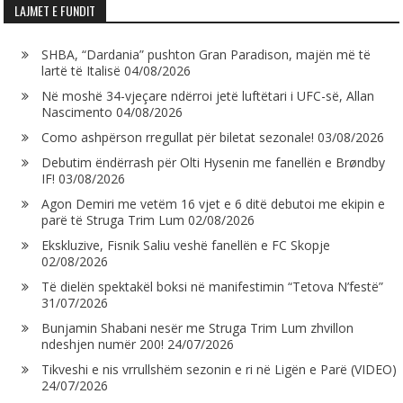
LAJMET E FUNDIT
SHBA, “Dardania” pushton Gran Paradison, majën më të
lartë të Italisë
04/08/2026
Në moshë 34-vjeçare ndërroi jetë luftëtari i UFC-së, Allan
Nascimento
04/08/2026
Como ashpërson rregullat për biletat sezonale!
03/08/2026
Debutim ëndërrash për Olti Hysenin me fanellën e Brøndby
IF!
03/08/2026
Agon Demiri me vetëm 16 vjet e 6 ditë debutoi me ekipin e
parë të Struga Trim Lum
02/08/2026
Ekskluzive, Fisnik Saliu veshë fanellën e FC Skopje
02/08/2026
Të dielën spektakël boksi në manifestimin “Tetova N’festë”
31/07/2026
Bunjamin Shabani nesër me Struga Trim Lum zhvillon
ndeshjen numër 200!
24/07/2026
Tikveshi e nis vrrullshëm sezonin e ri në Ligën e Parë (VIDEO)
24/07/2026