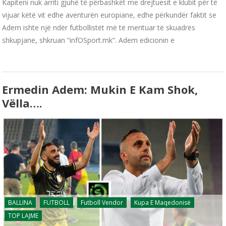
Kapiteni nuk arriti gjuhë të përbashkët me drejtuesit e klubit për të
vijuar këtë vit edhe aventurën europiane, edhe përkundër faktit se
Adem ishte një ndër futbollistët më të merituar të skuadrës
shkupjane, shkruan “infOSport.mk”. Adem edicionin e
Ermedin Adem: Mukin E Kam Shok,
Vëlla….
BALLINA
FUTBOLL
Futboll Vendor
Kupa E Maqedonisë
TOP LAJME