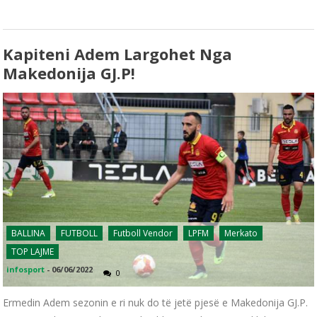
Kapiteni Adem Largohet Nga
Makedonija GJ.P!
BALLINA
FUTBOLL
Futboll Vendor
LPFM
Merkato
TOP LAJME
infosport
-
06/06/2022
0
Ermedin Adem sezonin e ri nuk do të jetë pjesë e Makedonija GJ.P.