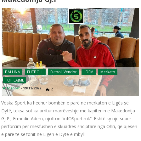
BALLINA
FUTBOLL
Futboll Vendor
LDFM
Merkato
TOP LAJME
infosport
-
19/12/2022
0
Voska Sport ka hedhur bombën e parë në merkaton e Ligës së
Dytë, teksa sot ka arritur marrëveshje me kapitenin e Makedonija
Gj.P., Ermedin Adem, njofton “infOSport.mk”. Është ky një super
përforcim për mesfushën e skuadrës shqiptare nga Ohri, që pjesën
e parë të sezonit në Ligën e Dytë e mbylli