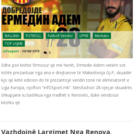
BALLINA
FUTBOLL
Futboll Vendor
LPFM
Merkato
TOP LAJME
infosport
-
30/06/2019
0
Edhe pse kishte firmosur që më herët, Ermedin Adem vetëm sot
është prezantuar nga ana e drejtuesve të Makedonija Gj.P, skuadër
kjo që këtë edicion do të prezantojë vendin tonë në eliminatoret e
Liga Europa, njofton “infOSport.mk”. Mesfushori 28-vjeçar skuadrës
shkupjane iu bashkua nga rradhët e Renovës, duke vendosur
kështu që
Vazhdojnë Largimet Nga Renova,