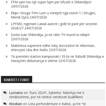
FFM vjen me një super lajm për tifozët e Shkëndijës!
24/07/2026
Ekipi i Struga Trim Lum u mirëprit nga numri 1 i Strugës,
Mendi Qyra
24/07/2026
LPFMV, nigeriani Lawal autorë i golit të parë për sezonin
2026/27
24/07/2026
Sonte luan Shkëndija, ja në cilën TV mund ta ndiqni!
23/07/2026
Malisheva superiore edhe ndaj skocezëve të Hibernian,
shënojnë Uka dhe Nafiu
23/07/2026
Të premtën starton kampionati i 35-të në futboll! Shkëndija e
Haraçinës debutuesja e vetme
23/07/2026
KOMENTET E FUNDIT
Luciano
on
“Euro 2024”, Sylvinho: Ndeshja më e
rëndësishme, por në nëntor vendoset kualifikimi
Klodian
on
Lista përfundimtare e Italisë, ja tre “të