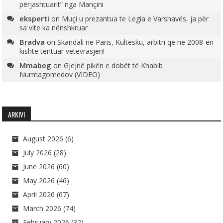
përjashtuarit” nga Mançini
eksperti
on
Muçi u prezantua te Legia e Varshavës, ja për
sa vite ka nënshkruar
Bradva
on
Skandali në Paris, Kultesku, arbitri që në 2008-ën
kishte tentuar vetëvrasjen!
Mmabeg
on
Gjejnë pikën e dobët të Khabib
Nurmagomedov (VIDEO)
ARKIVI
August 2026
(6)
July 2026
(28)
June 2026
(60)
May 2026
(46)
April 2026
(67)
March 2026
(74)
February 2026
(32)