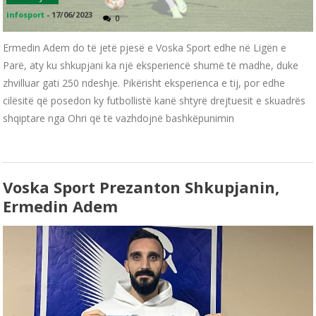
infosport
-
17/06/2023
0
Ermedin Adem do të jetë pjesë e Voska Sport edhe në Ligën e
Parë, aty ku shkupjani ka një eksperiencë shumë të madhe, duke
zhvilluar gati 250 ndeshje. Pikërisht eksperienca e tij, por edhe
cilësitë që posedon ky futbollistë kanë shtyrë drejtuesit e skuadrës
shqiptare nga Ohri që të vazhdojnë bashkëpunimin
Voska Sport Prezanton Shkupjanin,
Ermedin Adem