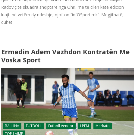
Radoviç te skuadra shqiptare nga Ohri, me të cilën këtë edicion
luajti në vetëm dy ndeshje, njofton “infOSport.mk”. Megjithatë,
duhet
Ermedin Adem Vazhdon Kontratën Me
Voska Sport
BALLINA
FUTBOLL
Futboll Vendor
LPFM
Merkato
TOP LAJME