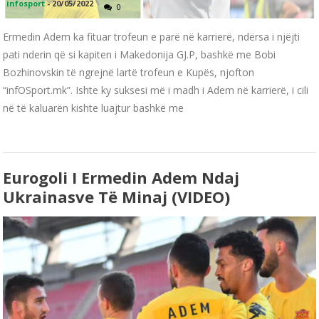
infosport
-
20/05/2022
0
Ermedin Adem ka fituar trofeun e parë në karrierë, ndërsa i njëjti
pati nderin që si kapiten i Makedonija GJ.P, bashkë me Bobi
Bozhinovskin të ngrejnë lartë trofeun e Kupës, njofton
“infOSport.mk”. Ishte ky suksesi më i madh i Adem në karrierë, i cili
në të kaluarën kishte luajtur bashkë me
Eurogoli I Ermedin Adem Ndaj
Ukrainasve Të Minaj (VIDEO)