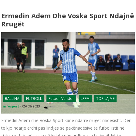
Ermedin Adem Dhe Voska Sport Ndajnë
Rrugët
BALLINA
FUTBOLL
Futboll Vendor
LPFM
TOP LAJME
infosport
-
05/09/2023
0
Ermedin Adem dhe Voska Sport kanë ndarrë rrugët miqësisht. Deri
te kjo ndarje erdhi pas lindjes së pakënaqësive të futbollistit në
fjalë, rreth hapësirave që kishte nën urdhërat e trajnerit Miljan