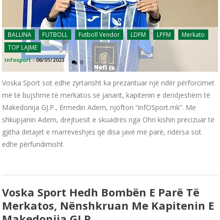
BALLINA
FUTBOLL
Futboll Vendor
LDFM
LPFM
Merkato
TOP LAJME
infosport
-
06/01/2023
0
Voska Sport sot edhe zyrtarisht ka prezantuar një ndër përforcimet
më të bujshme të merkatos së janarit, kapitenin e deridjeshëm të
Makedonija GJ.P., Ermedin Adem, njofton “infOSport.mk”. Me
shkupjanin Adem, drejtuesit e skuadrës nga Ohri kishin precizuar të
gjitha detajet e marrëveshjes që disa javë më parë, ndërsa sot
edhe përfundimisht
Voska Sport Hedh Bombën E Parë Të
Merkatos, Nënshkruan Me Kapitenin E
Makedonija GJ.P