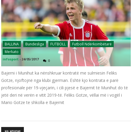
BALLINA
Bundesliga
FUTBOLL
Futboll Ndërkombëtarë
Merkato
infosport
-
24/05/2017
0
Bajerni i Munihut ka nënshkruar kontratë me sulmiesin Feliks
Gotze, njoftojnë nga klubi gjerman. Është kjo kontrata e parë
profesionale për 19-vjeçarin, i cili pjesë e Bajernit të Munihut do të
jetë deri në verën e vitit 2019-të. Feliks Gotze, vëllai më i vogël i
Mario Gotze te shkolla e Bajernit
NA NDIQNI