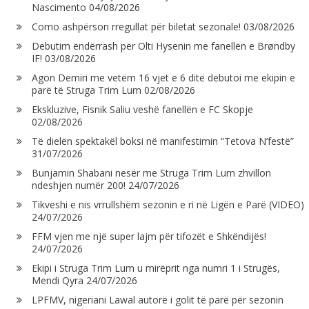
Nascimento
04/08/2026
Como ashpërson rregullat për biletat sezonale!
03/08/2026
Debutim ëndërrash për Olti Hysenin me fanellën e Brøndby
IF!
03/08/2026
Agon Demiri me vetëm 16 vjet e 6 ditë debutoi me ekipin e
parë të Struga Trim Lum
02/08/2026
Ekskluzive, Fisnik Saliu veshë fanellën e FC Skopje
02/08/2026
Të dielën spektakël boksi në manifestimin “Tetova N’festë”
31/07/2026
Bunjamin Shabani nesër me Struga Trim Lum zhvillon
ndeshjen numër 200!
24/07/2026
Tikveshi e nis vrrullshëm sezonin e ri në Ligën e Parë (VIDEO)
24/07/2026
FFM vjen me një super lajm për tifozët e Shkëndijës!
24/07/2026
Ekipi i Struga Trim Lum u mirëprit nga numri 1 i Strugës,
Mendi Qyra
24/07/2026
LPFMV, nigeriani Lawal autorë i golit të parë për sezonin