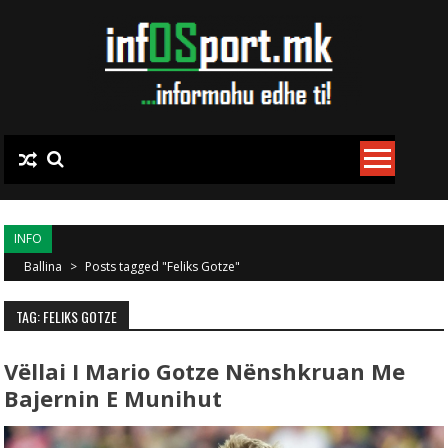
Skip to content
INFO
Ballina
>
Posts tagged "Feliks Gotze"
TAG: FELIKS GOTZE
Vëllai I Mario Gotze Nënshkruan Me
Bajernin E Munihut