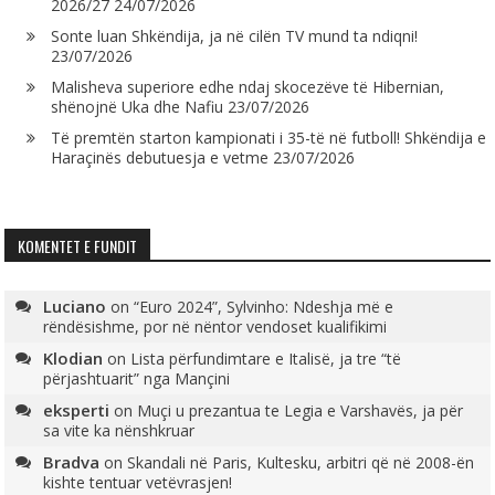
2026/27
24/07/2026
Sonte luan Shkëndija, ja në cilën TV mund ta ndiqni!
23/07/2026
Malisheva superiore edhe ndaj skocezëve të Hibernian,
shënojnë Uka dhe Nafiu
23/07/2026
Të premtën starton kampionati i 35-të në futboll! Shkëndija e
Haraçinës debutuesja e vetme
23/07/2026
KOMENTET E FUNDIT
Luciano
on
“Euro 2024”, Sylvinho: Ndeshja më e
rëndësishme, por në nëntor vendoset kualifikimi
Klodian
on
Lista përfundimtare e Italisë, ja tre “të
përjashtuarit” nga Mançini
eksperti
on
Muçi u prezantua te Legia e Varshavës, ja për
sa vite ka nënshkruar
Bradva
on
Skandali në Paris, Kultesku, arbitri që në 2008-ën
kishte tentuar vetëvrasjen!