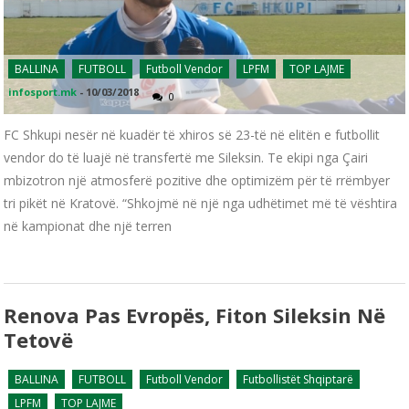
BALLINA
FUTBOLL
Futboll Vendor
LPFM
TOP LAJME
infosport.mk
-
10/03/2018
0
FC Shkupi nesër në kuadër të xhiros së 23-të në elitën e futbollit
vendor do të luajë në transfertë me Sileksin. Te ekipi nga Çairi
mbizotron një atmosferë pozitive dhe optimizëm për të rrëmbyer
tri pikët në Kratovë. “Shkojmë në një nga udhëtimet më të vështira
në kampionat dhe një terren
Renova Pas Evropës, Fiton Sileksin Në
Tetovë
BALLINA
FUTBOLL
Futboll Vendor
Futbollistët Shqiptarë
LPFM
TOP LAJME