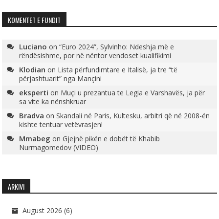
KOMENTET E FUNDIT
Luciano
on
“Euro 2024”, Sylvinho: Ndeshja më e
rëndësishme, por në nëntor vendoset kualifikimi
Klodian
on
Lista përfundimtare e Italisë, ja tre “të
përjashtuarit” nga Mançini
eksperti
on
Muçi u prezantua te Legia e Varshavës, ja për
sa vite ka nënshkruar
Bradva
on
Skandali në Paris, Kultesku, arbitri që në 2008-ën
kishte tentuar vetëvrasjen!
Mmabeg
on
Gjejnë pikën e dobët të Khabib
Nurmagomedov (VIDEO)
ARKIVI
August 2026
(6)