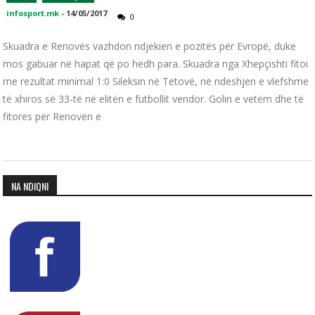
infosport.mk
-
14/05/2017
0
Skuadra e Renovës vazhdon ndjekien e pozitës për Evropë, duke
mos gabuar në hapat që po hedh para. Skuadra nga Xhepçishti fitoi
me rezultat minimal 1:0 Sileksin në Tetovë, në ndeshjen e vlefshme
të xhiros së 33-të në elitën e futbollit vendor. Golin e vetëm dhe të
fitores për Renovën e
NA NDIQNI