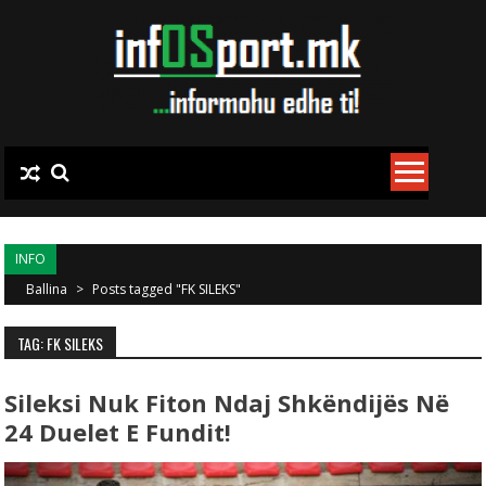
Skip to content
INFO
Ballina
>
Posts tagged "FK SILEKS"
TAG: FK SILEKS
Sileksi Nuk Fiton Ndaj Shkëndijës Në
24 Duelet E Fundit!