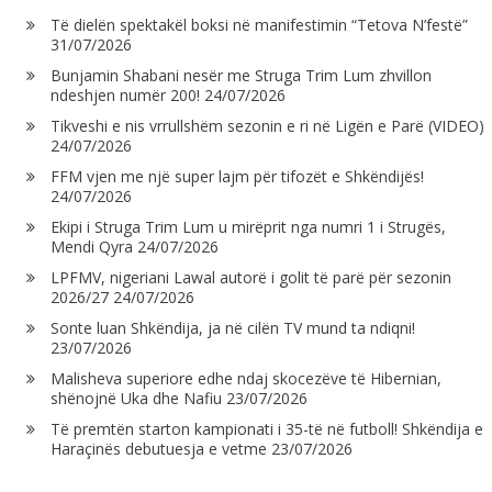
Të dielën spektakël boksi në manifestimin “Tetova N’festë”
31/07/2026
Bunjamin Shabani nesër me Struga Trim Lum zhvillon
ndeshjen numër 200!
24/07/2026
Tikveshi e nis vrrullshëm sezonin e ri në Ligën e Parë (VIDEO)
24/07/2026
FFM vjen me një super lajm për tifozët e Shkëndijës!
24/07/2026
Ekipi i Struga Trim Lum u mirëprit nga numri 1 i Strugës,
Mendi Qyra
24/07/2026
LPFMV, nigeriani Lawal autorë i golit të parë për sezonin
2026/27
24/07/2026
Sonte luan Shkëndija, ja në cilën TV mund ta ndiqni!
23/07/2026
Malisheva superiore edhe ndaj skocezëve të Hibernian,
shënojnë Uka dhe Nafiu
23/07/2026
Të premtën starton kampionati i 35-të në futboll! Shkëndija e
Haraçinës debutuesja e vetme
23/07/2026