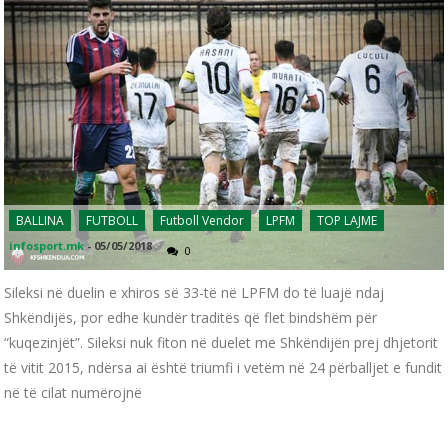
BALLINA
FUTBOLL
Futboll Vendor
LPFM
TOP LAJME
infosport.mk
-
05/05/2018
0
Sileksi në duelin e xhiros së 33-të në LPFM do të luajë ndaj
Shkëndijës, por edhe kundër traditës që flet bindshëm për
“kuqezinjët”. Sileksi nuk fiton në duelet me Shkëndijën prej dhjetorit
të vitit 2015, ndërsa ai është triumfi i vetëm në 24 përballjet e fundit
në të cilat numërojnë