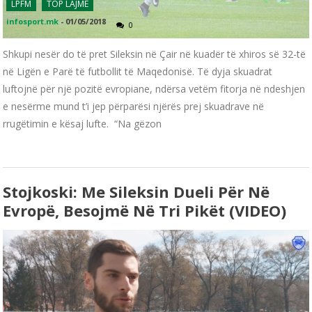
LPFM
TOP LAJME
infosport.mk
-
01/05/2018
0
Shkupi nesër do të pret Sileksin në Çair në kuadër të xhiros së 32-të
në Ligën e Parë të futbollit të Maqedonisë. Të dyja skuadrat
luftojnë për një pozitë evropiane, ndërsa vetëm fitorja në ndeshjen
e nesërme mund t’i jep përparësi njërës prej skuadrave në
rrugëtimin e kësaj lufte. “Na gëzon
Stojkoski: Me Sileksin Dueli Për Në
Evropë, Besojmë Në Tri Pikët (VIDEO)