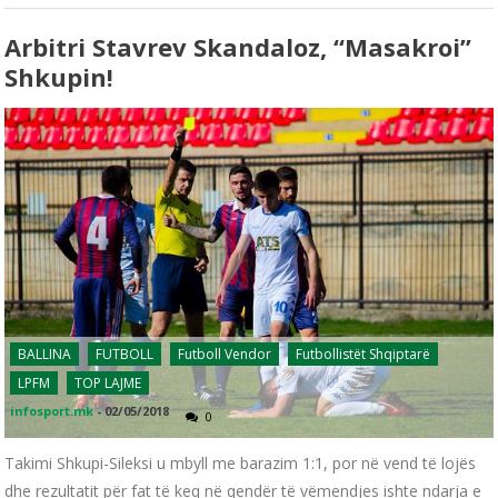
Arbitri Stavrev Skandaloz, “masakroi”
Shkupin!
BALLINA
FUTBOLL
Futboll Vendor
Futbollistët Shqiptarë
LPFM
TOP LAJME
infosport.mk
-
02/05/2018
0
Takimi Shkupi-Sileksi u mbyll me barazim 1:1, por në vend të lojës
dhe rezultatit për fat të keq në qendër të vëmendjes ishte ndarja e