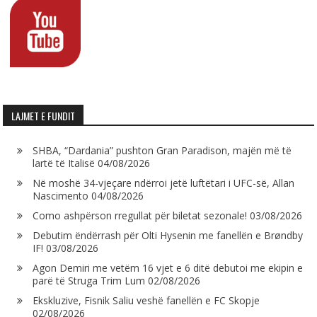
LAJMET E FUNDIT
SHBA, “Dardania” pushton Gran Paradison, majën më të
lartë të Italisë
04/08/2026
Në moshë 34-vjeçare ndërroi jetë luftëtari i UFC-së, Allan
Nascimento
04/08/2026
Como ashpërson rregullat për biletat sezonale!
03/08/2026
Debutim ëndërrash për Olti Hysenin me fanellën e Brøndby
IF!
03/08/2026
Agon Demiri me vetëm 16 vjet e 6 ditë debutoi me ekipin e
parë të Struga Trim Lum
02/08/2026
Ekskluzive, Fisnik Saliu veshë fanellën e FC Skopje
02/08/2026