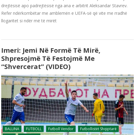
drejtësisë apo padrejtësisë nga ana e arbitrit Aleksandar Stavrev.
Refer ndërkombëtar me amblemën e UEFA-së që vite me rradhë
llogaritet si ndër më të mirët
Imeri: Jemi Në Formë Të Mirë,
Shpresojmë Të Festojmë Me
“Shvercerat” (VIDEO)
BALLINA
FUTBOLL
Futboll Vendor
Futbollistët Shqiptarë