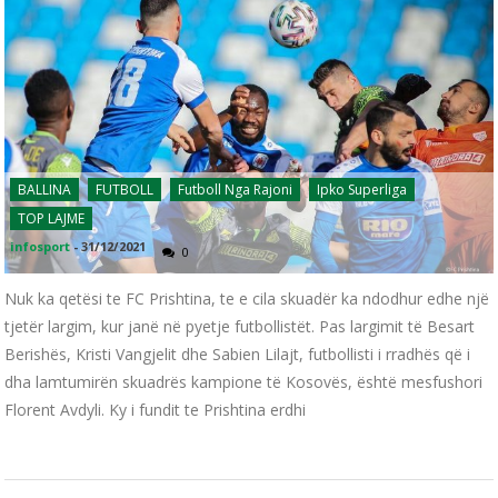
BALLINA
FUTBOLL
Futboll Nga Rajoni
Ipko Superliga
TOP LAJME
infosport
-
31/12/2021
0
Nuk ka qetësi te FC Prishtina, te e cila skuadër ka ndodhur edhe një
tjetër largim, kur janë në pyetje futbollistët. Pas largimit të Besart
Berishës, Kristi Vangjelit dhe Sabien Lilajt, futbollisti i rradhës që i
dha lamtumirën skuadrës kampione të Kosovës, është mesfushori
Florent Avdyli. Ky i fundit te Prishtina erdhi