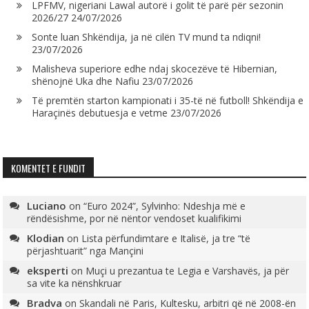
LPFMV, nigeriani Lawal autorë i golit të parë për sezonin
2026/27
24/07/2026
Sonte luan Shkëndija, ja në cilën TV mund ta ndiqni!
23/07/2026
Malisheva superiore edhe ndaj skocezëve të Hibernian,
shënojnë Uka dhe Nafiu
23/07/2026
Të premtën starton kampionati i 35-të në futboll! Shkëndija e
Haraçinës debutuesja e vetme
23/07/2026
KOMENTET E FUNDIT
Luciano
on
“Euro 2024”, Sylvinho: Ndeshja më e
rëndësishme, por në nëntor vendoset kualifikimi
Klodian
on
Lista përfundimtare e Italisë, ja tre “të
përjashtuarit” nga Mançini
eksperti
on
Muçi u prezantua te Legia e Varshavës, ja për
sa vite ka nënshkruar
Bradva
on
Skandali në Paris, Kultesku, arbitri që në 2008-ën