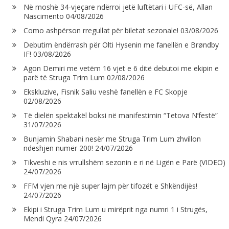
Në moshë 34-vjeçare ndërroi jetë luftëtari i UFC-së, Allan
Nascimento
04/08/2026
Como ashpërson rregullat për biletat sezonale!
03/08/2026
Debutim ëndërrash për Olti Hysenin me fanellën e Brøndby
IF!
03/08/2026
Agon Demiri me vetëm 16 vjet e 6 ditë debutoi me ekipin e
parë të Struga Trim Lum
02/08/2026
Ekskluzive, Fisnik Saliu veshë fanellën e FC Skopje
02/08/2026
Të dielën spektakël boksi në manifestimin “Tetova N’festë”
31/07/2026
Bunjamin Shabani nesër me Struga Trim Lum zhvillon
ndeshjen numër 200!
24/07/2026
Tikveshi e nis vrrullshëm sezonin e ri në Ligën e Parë (VIDEO)
24/07/2026
FFM vjen me një super lajm për tifozët e Shkëndijës!
24/07/2026
Ekipi i Struga Trim Lum u mirëprit nga numri 1 i Strugës,
Mendi Qyra
24/07/2026