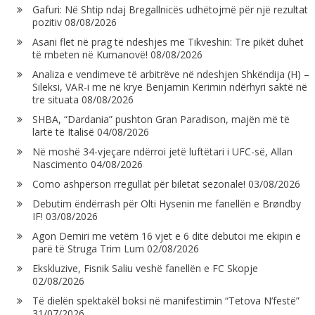
Gafuri: Në Shtip ndaj Bregallnicës udhëtojmë për një rezultat
pozitiv
08/08/2026
Asani flet në prag të ndeshjes me Tikveshin: Tre pikët duhet
të mbeten në Kumanovë!
08/08/2026
Analiza e vendimeve të arbitrëve në ndeshjen Shkëndija (H) –
Sileksi, VAR-i me në krye Benjamin Kerimin ndërhyri saktë në
tre situata
08/08/2026
SHBA, “Dardania” pushton Gran Paradison, majën më të
lartë të Italisë
04/08/2026
Në moshë 34-vjeçare ndërroi jetë luftëtari i UFC-së, Allan
Nascimento
04/08/2026
Como ashpërson rregullat për biletat sezonale!
03/08/2026
Debutim ëndërrash për Olti Hysenin me fanellën e Brøndby
IF!
03/08/2026
Agon Demiri me vetëm 16 vjet e 6 ditë debutoi me ekipin e
parë të Struga Trim Lum
02/08/2026
Ekskluzive, Fisnik Saliu veshë fanellën e FC Skopje
02/08/2026
Të dielën spektakël boksi në manifestimin “Tetova N’festë”
31/07/2026