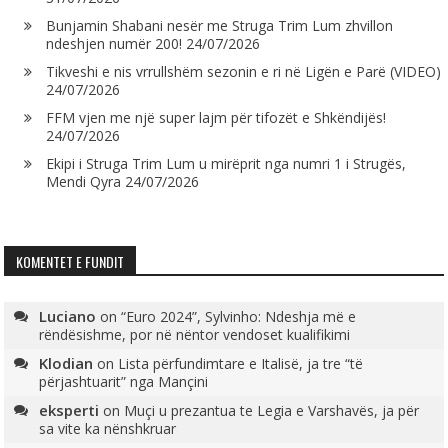
Bunjamin Shabani nesër me Struga Trim Lum zhvillon
ndeshjen numër 200!
24/07/2026
Tikveshi e nis vrrullshëm sezonin e ri në Ligën e Parë (VIDEO)
24/07/2026
FFM vjen me një super lajm për tifozët e Shkëndijës!
24/07/2026
Ekipi i Struga Trim Lum u mirëprit nga numri 1 i Strugës,
Mendi Qyra
24/07/2026
KOMENTET E FUNDIT
Luciano
on
“Euro 2024”, Sylvinho: Ndeshja më e
rëndësishme, por në nëntor vendoset kualifikimi
Klodian
on
Lista përfundimtare e Italisë, ja tre “të
përjashtuarit” nga Mançini
eksperti
on
Muçi u prezantua te Legia e Varshavës, ja për
sa vite ka nënshkruar