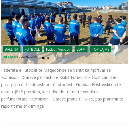
BALLINA
FUTBOLL
Futboll Vendor
LDFM
TOP LAJME
infosport
-
22/02/2023
0
Federata e Futbollit të Maqedonisë së Veriut ka njoftuar se
Komisioni i Garave për rastin e Klubit Futbollistik Gostivari dhe
paraqitjen e diskutueshme të futbollistit Gordian Hristovski do të
diskutojë të premten, kur edhe do të marrë vendimin
përfundimtarë. “Komisioni i Garave pranë FFM-së, pas pranimit të
raportit me shkrim nga