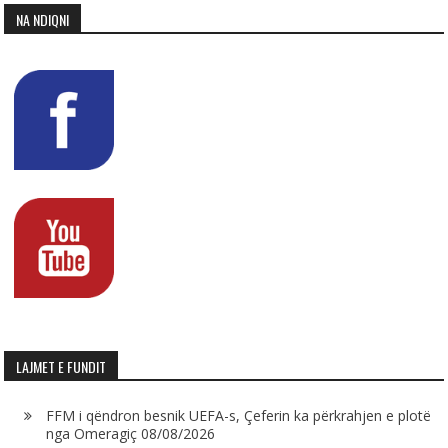
NA NDIQNI
LAJMET E FUNDIT
FFM i qëndron besnik UEFA-s, Çeferin ka përkrahjen e plotë
nga Omeragiç
08/08/2026