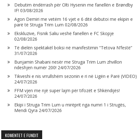
Debutim ëndërrash për Olti Hysenin me fanellën e Brøndby
IF!
03/08/2026
Agon Demiri me vetëm 16 vjet e 6 ditë debutoi me ekipin e
parë të Struga Trim Lum
02/08/2026
Ekskluzive, Fisnik Saliu veshë fanellën e FC Skopje
02/08/2026
Të dielën spektakël boksi në manifestimin “Tetova N’festë”
31/07/2026
Bunjamin Shabani nesër me Struga Trim Lum zhvillon
ndeshjen numër 200!
24/07/2026
Tikveshi e nis vrrullshëm sezonin e ri në Ligën e Parë (VIDEO)
24/07/2026
FFM vjen me një super lajm për tifozët e Shkëndijës!
24/07/2026
Ekipi i Struga Trim Lum u mirëprit nga numri 1 i Strugës,
Mendi Qyra
24/07/2026
KOMENTET E FUNDIT