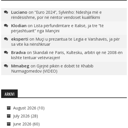
Luciano
on
“Euro 2024”, Sylvinho: Ndeshja më e
rëndësishme, por në nëntor vendoset kualifikimi
Klodian
on
Lista përfundimtare e Italisë, ja tre “të
përjashtuarit” nga Mançini
eksperti
on
Muçi u prezantua te Legia e Varshavës, ja për
sa vite ka nënshkruar
Bradva
on
Skandali në Paris, Kultesku, arbitri që në 2008-ën
kishte tentuar vetëvrasjen!
Mmabeg
on
Gjejnë pikën e dobët të Khabib
Nurmagomedov (VIDEO)
ARKIVI
August 2026
(10)
July 2026
(28)
June 2026
(60)