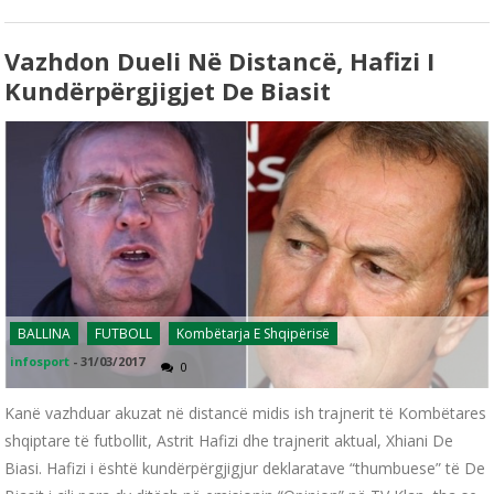
Vazhdon Dueli Në Distancë, Hafizi I
Kundërpërgjigjet De Biasit
BALLINA
FUTBOLL
Kombëtarja E Shqipërisë
infosport
-
31/03/2017
0
Kanë vazhduar akuzat në distancë midis ish trajnerit të Kombëtares
shqiptare të futbollit, Astrit Hafizi dhe trajnerit aktual, Xhiani De
Biasi. Hafizi i është kundërpërgjigjur deklaratave “thumbuese” të De