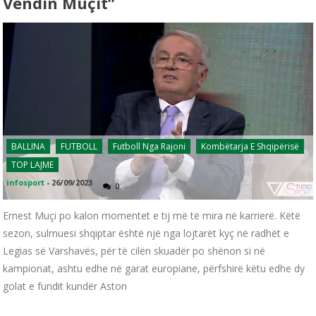
Vendin Muçit”
BALLINA
FUTBOLL
Futboll Nga Rajoni
Kombëtarja E Shqipërisë
TOP LAJME
infosport
-
26/09/2023
0
Ernest Muçi po kalon momentet e tij më të mira në karrierë. Këtë
sezon, sulmuesi shqiptar është një nga lojtarët kyç në radhët e
Legias së Varshavës, për të cilën skuadër po shënon si në
kampionat, ashtu edhe në garat europiane, përfshirë këtu edhe dy
golat e fundit kundër Aston