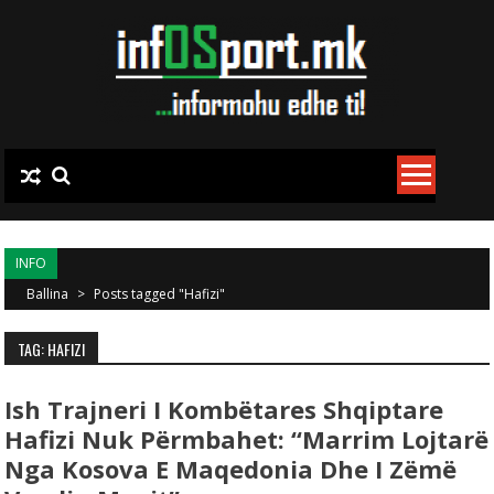
Skip to content
INFO
Ballina
>
Posts tagged "Hafizi"
TAG: HAFIZI
Ish Trajneri I Kombëtares Shqiptare
Hafizi Nuk Përmbahet: “Marrim Lojtarë
Nga Kosova E Maqedonia Dhe I Zëmë