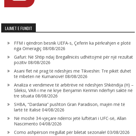
LAJMET E FUNDIT
FFM i qëndron besnik UEFA-s, Çeferin ka përkrahjen e plotë
nga Omeragiç
08/08/2026
Gafuri: Në Shtip ndaj Bregallnicës udhëtojmë për një rezultat
pozitiv
08/08/2026
Asani flet në prag të ndeshjes me Tikveshin: Tre pikët duhet
të mbeten në Kumanovë!
08/08/2026
Analiza e vendimeve të arbitrëve në ndeshjen Shkëndija (H) –
Sileksi, VAR-i me në krye Benjamin Kerimin ndërhyri saktë në
tre situata
08/08/2026
SHBA, “Dardania” pushton Gran Paradison, majën më të
lartë të Italisë
04/08/2026
Në moshë 34-vjeçare ndërroi jetë luftëtari i UFC-së, Allan
Nascimento
04/08/2026
Como ashpërson rregullat për biletat sezonale!
03/08/2026