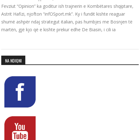
Fevziut “Opinion” ka goditur ish trajnerin e Kombëtares shqiptare,
Astrit Hafizi, njofton “infOSport.mk”. Ky i fundit kishte reaguar
shumë ashpër ndaj strategut italian, pas humbjes me Bosnjen të
martën, gjë kjo që e kishte prekur edhe De Biasin, i cili ia
NA NDIQNI