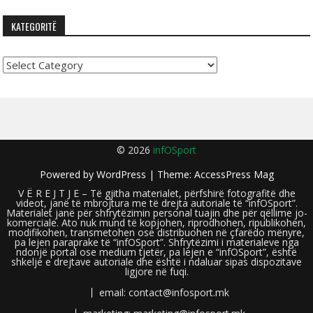
KATEGORITË
Kategoritë
© 2026
infOSport
Powered by
WordPress
| Theme:
AccessPress Mag
V Ë R E J T J E – Të gjitha materialet, përfshirë fotografitë dhe
videot, janë të mbrojtura me të drejta autoriale të “infOSport”.
Materialet janë për shfrytëzimin personal tuajin dhe për qëllime jo-
komerciale. Ato nuk mund të kopjohen, riprodhohen, ripublikohen,
modifikohen, transmetohen ose distribuohen në çfarëdo mënyre,
pa lejen paraprake të “infOSport”. Shfrytëzimi i materialeve nga
ndonjë portal ose medium tjetër, pa lejen e “infOSport”, është
shkelje e drejtave autoriale dhe është i ndaluar sipas dispozitave
ligjore në fuqi.
email: contact@infosport.mk