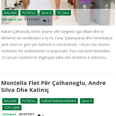
BALLINA
FUTBOLL
Serie A
Të Tjera
infosport.mk
-
27/12/2017
0
Hakan Çalhanollu është shumë afër largimit nga Milani dhe të
rikthehet në vendlindjen e tij në Turqi. Galatasaraji dhe Fenerbahçe
janë vënë në garë për kartonin e mesfushorit, i cili po has shumë
vështirësi me ambientimin te kuqezinjtë. Pasi nuk bindi Montellan,
23-vjeçari vazhdon të zhgënjejë edhe nën drejtimin e Gattusos
Montella Flet Për Çalhanoglu, Andre
Silva Dhe Kaliniç
BALLINA
FUTBOLL
Futboll Ndërkombëtarë
Serie A
TOP LAJME
infosport
-
05/07/2017
0