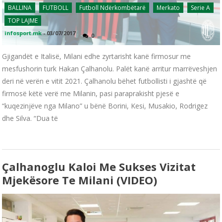
BALLINA
FUTBOLL
Futboll Ndërkombëtarë
Merkato
Serie A
TOP LAJME
infosport.mk
-
03/07/2017
0
Gjigandët e Italisë, Milani edhe zyrtarisht kanë firmosur me
mesfushorin turk Hakan Çalhanolu. Palët kanë arritur marrëveshjen
deri në verën e vitit 2021. Çalhanolu bëhet futbollisti i gjashtë që
firmosë këtë verë me Milanin, pasi paraprakisht pjesë e
“kuqezinjëve nga Milano” u bënë Borini, Kesi, Musakio, Rodrigez
dhe Silva. “Dua të
Çalhanoglu Kaloi Me Sukses Vizitat
Mjekësore Te Milani (VIDEO)