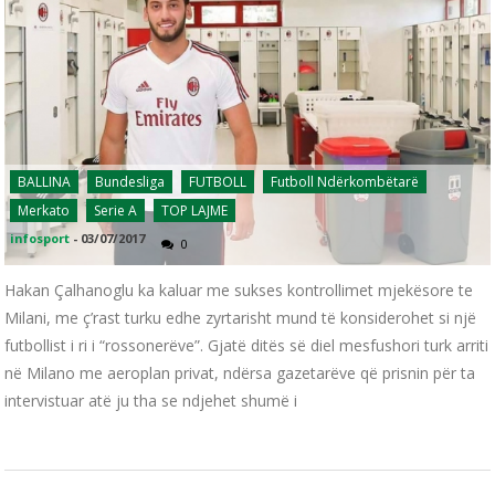
BALLINA
Bundesliga
FUTBOLL
Futboll Ndërkombëtarë
Merkato
Serie A
TOP LAJME
infosport
-
03/07/2017
0
Hakan Çalhanoglu ka kaluar me sukses kontrollimet mjekësore te
Milani, me ç’rast turku edhe zyrtarisht mund të konsiderohet si një
futbollist i ri i “rossonerëve”. Gjatë ditës së diel mesfushori turk arriti
në Milano me aeroplan privat, ndërsa gazetarëve që prisnin për ta
intervistuar atë ju tha se ndjehet shumë i