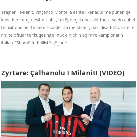
Trajneri i Milanit, Vinçenco Montella është i kënaqur me punën që
kanë bërë drejtuesit e klubit, mirëpo njëkohësisht thotë se do duhet
të nxitojnë për të bërë skuadër sa më shpejt, pasi disa futbollistë të
rinj të ofruar te “kuqezinjtë” nuk e njohin aq mirë kampionatin
italian. “Shumë futbollistë që janë
Zyrtare: Çalhanolu I Milanit! (VIDEO)