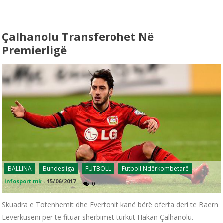
Çalhanolu Transferohet Në
Premierligë
BALLINA
Bundesliga
FUTBOLL
Futboll Ndërkombëtarë
infosport.mk
-
15/06/2017
0
Skuadra e Totenhemit dhe Evertonit kanë bërë oferta deri te Baern
Leverkuseni për të fituar shërbimet turkut Hakan Çalhanolu.