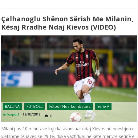
Çalhanoglu Shënon Sërish Me Milanin,
Kësaj Rradhe Ndaj Kievos (VIDEO)
BALLINA
FUTBOLL
Futboll Ndërkombëtarë
Serie A
infosport
-
18/03/2018
0
Milani pas 10 minutave lojë ka avansuar ndaj Kievos në ndeshjen e
vlefshme të javës së 29-të, duke vazhduar në këtë mënyrë serinë e