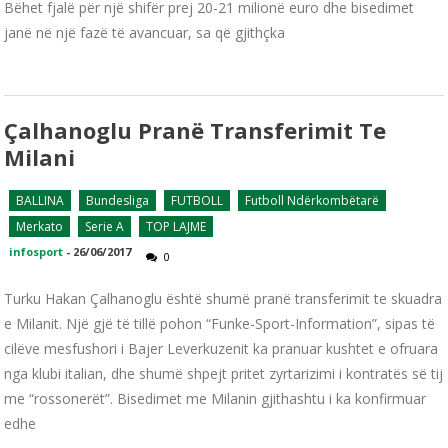
Bëhet fjalë për një shifër prej 20-21 milionë euro dhe bisedimet
janë në një fazë të avancuar, sa që gjithçka
Çalhanoglu Pranë Transferimit Te
Milani
BALLINA
Bundesliga
FUTBOLL
Futboll Ndërkombëtarë
Merkato
Serie A
TOP LAJME
infosport
-
26/06/2017
0
Turku Hakan Çalhanoglu është shumë pranë transferimit te skuadra
e Milanit. Një gjë të tillë pohon “Funke-Sport-Information”, sipas të
cilëve mesfushori i Bajer Leverkuzenit ka pranuar kushtet e ofruara
nga klubi italian, dhe shumë shpejt pritet zyrtarizimi i kontratës së tij
me “rossonerët”. Bisedimet me Milanin gjithashtu i ka konfirmuar
edhe