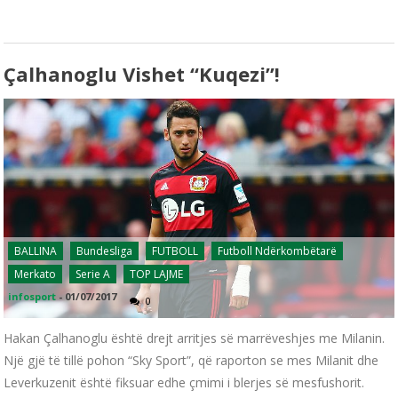
Çalhanoglu Vishet “kuqezi”!
BALLINA
Bundesliga
FUTBOLL
Futboll Ndërkombëtarë
Merkato
Serie A
TOP LAJME
infosport
-
01/07/2017
0
Hakan Çalhanoglu është drejt arritjes së marrëveshjes me Milanin.
Një gjë të tillë pohon “Sky Sport”, që raporton se mes Milanit dhe
Leverkuzenit është fiksuar edhe çmimi i blerjes së mesfushorit.