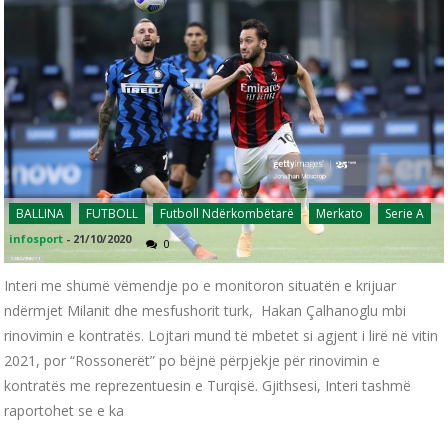
BALLINA
FUTBOLL
Futboll Ndërkombëtarë
Merkato
Serie A
infosport
-
21/10/2020
0
Interi me shumë vëmendje po e monitoron situatën e krijuar
ndërmjet Milanit dhe mesfushorit turk, Hakan Çalhanoglu mbi
rinovimin e kontratës. Lojtari mund të mbetet si agjent i lirë në vitin
2021, por “Rossonerët” po bëjnë përpjekje për rinovimin e
kontratës me reprezentuesin e Turqisë. Gjithsesi, Interi tashmë
raportohet se e ka