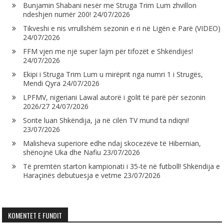
Bunjamin Shabani nesër me Struga Trim Lum zhvillon
ndeshjen numër 200!
24/07/2026
Tikveshi e nis vrrullshëm sezonin e ri në Ligën e Parë (VIDEO)
24/07/2026
FFM vjen me një super lajm për tifozët e Shkëndijës!
24/07/2026
Ekipi i Struga Trim Lum u mirëprit nga numri 1 i Strugës,
Mendi Qyra
24/07/2026
LPFMV, nigeriani Lawal autorë i golit të parë për sezonin
2026/27
24/07/2026
Sonte luan Shkëndija, ja në cilën TV mund ta ndiqni!
23/07/2026
Malisheva superiore edhe ndaj skocezëve të Hibernian,
shënojnë Uka dhe Nafiu
23/07/2026
Të premtën starton kampionati i 35-të në futboll! Shkëndija e
Haraçinës debutuesja e vetme
23/07/2026
KOMENTET E FUNDIT