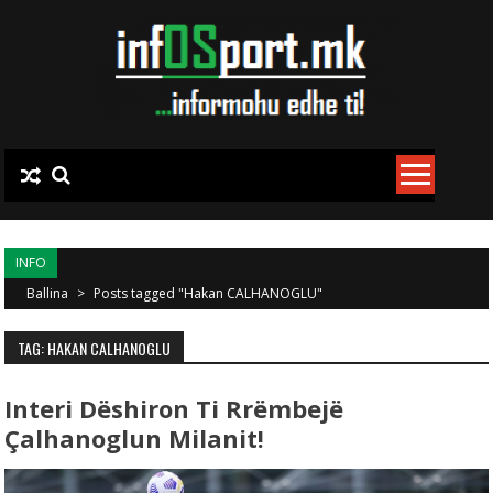
Skip to content
INFO
Ballina
>
Posts tagged "Hakan CALHANOGLU"
TAG: HAKAN CALHANOGLU
Interi Dëshiron Ti Rrëmbejë
Çalhanoglun Milanit!