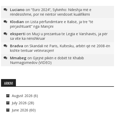
Luciano
on
“Euro 2024”, Sylvinho: Ndeshja më e
rëndësishme, por në nëntor vendoset kualifikimi
Klodian
on
Lista përfundimtare e Italisë, ja tre “të
përjashtuarit” nga Mançini
eksperti
on
Muçi u prezantua te Legia e Varshavës, ja për
sa vite ka nënshkruar
Bradva
on
Skandali në Paris, Kultesku, arbitri që në 2008-ën
kishte tentuar vetëvrasjen!
Mmabeg
on
Gjejnë pikën e dobët të Khabib
Nurmagomedov (VIDEO)
ARKIVI
August 2026
(6)
July 2026
(28)
June 2026
(60)