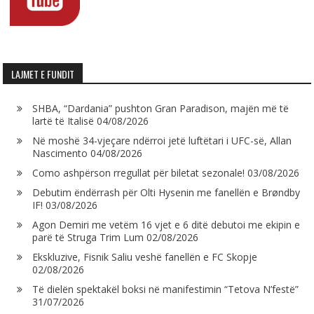
LAJMET E FUNDIT
SHBA, “Dardania” pushton Gran Paradison, majën më të
lartë të Italisë
04/08/2026
Në moshë 34-vjeçare ndërroi jetë luftëtari i UFC-së, Allan
Nascimento
04/08/2026
Como ashpërson rregullat për biletat sezonale!
03/08/2026
Debutim ëndërrash për Olti Hysenin me fanellën e Brøndby
IF!
03/08/2026
Agon Demiri me vetëm 16 vjet e 6 ditë debutoi me ekipin e
parë të Struga Trim Lum
02/08/2026
Ekskluzive, Fisnik Saliu veshë fanellën e FC Skopje
02/08/2026
Të dielën spektakël boksi në manifestimin “Tetova N’festë”
31/07/2026