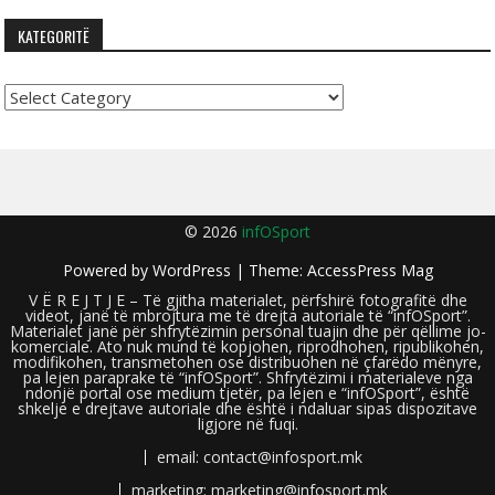
KATEGORITË
Kategoritë
© 2026
infOSport
Powered by
WordPress
| Theme:
AccessPress Mag
V Ë R E J T J E – Të gjitha materialet, përfshirë fotografitë dhe
videot, janë të mbrojtura me të drejta autoriale të “infOSport”.
Materialet janë për shfrytëzimin personal tuajin dhe për qëllime jo-
komerciale. Ato nuk mund të kopjohen, riprodhohen, ripublikohen,
modifikohen, transmetohen ose distribuohen në çfarëdo mënyre,
pa lejen paraprake të “infOSport”. Shfrytëzimi i materialeve nga
ndonjë portal ose medium tjetër, pa lejen e “infOSport”, është
shkelje e drejtave autoriale dhe është i ndaluar sipas dispozitave
ligjore në fuqi.
email: contact@infosport.mk
marketing: marketing@infosport.mk