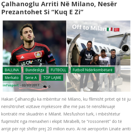
Çalhanoglu Arriti Në Milano, Nesër
Prezantohet Si “kuq E Zi”
BALLINA
Bundesliga
FUTBOLL
Futboll Ndërkombëtarë
Merkato
Serie A
TOP LAJME
infosport
-
02/07/2017
0
Hakan Çalhanoglu ka mbërritur në Milano, ku fllimisht pritet që të ju
nënshtrohet vizitave mjekësore dhe më pas të nënshkruajë
kontratë me skuadrën e Milanit. Mesfushori turk, i mbështetur
fuqimisht nga menaxheri i ekipit Mirabelli, te “rossonerët” do të
arrijë për një shifër prej 20 milion euro. Ai në aeroportin Linate arriti