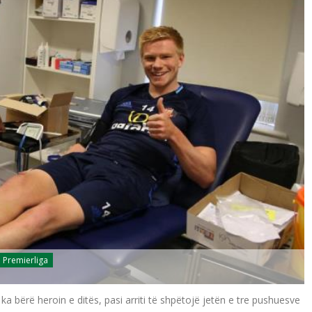
Premierliga
a bërë heroin e ditës, pasi arriti të shpëtojë jetën e tre pushuesve