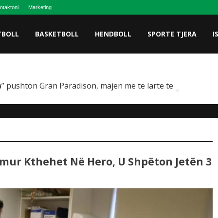
ntaktoni
Marketing
TBOLL
BASKETBOLL
HENDBOLL
SPORTE TJERA
I
” pushton Gran Paradison, majën më të lartë të Italisë
atmur Kthehet Në Hero, U Shpëton Jetën 3