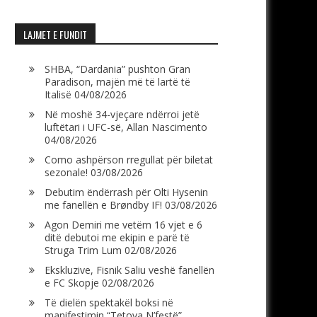
LAJMET E FUNDIT
SHBA, “Dardania” pushton Gran
Paradison, majën më të lartë të
Italisë
04/08/2026
Në moshë 34-vjeçare ndërroi jetë
luftëtari i UFC-së, Allan Nascimento
04/08/2026
Como ashpërson rregullat për biletat
sezonale!
03/08/2026
Debutim ëndërrash për Olti Hysenin
me fanellën e Brøndby IF!
03/08/2026
Agon Demiri me vetëm 16 vjet e 6
ditë debutoi me ekipin e parë të
Struga Trim Lum
02/08/2026
Ekskluzive, Fisnik Saliu veshë fanellën
e FC Skopje
02/08/2026
Të dielën spektakël boksi në
manifestimin “Tetova N’festë”