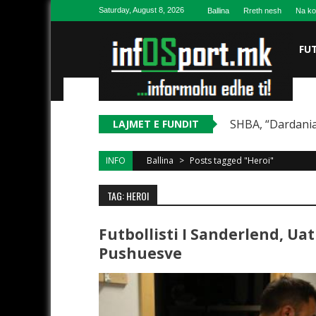
Skip to content
Saturday, August 8, 2026
Ballina
Rreth nesh
Na ko
FU
SHBA, “Dardania
LAJMET E FUNDIT
INFO
Ballina
>
Posts tagged "Heroi"
TAG: HEROI
Futbollisti I Sanderlend, U
Pushuesve