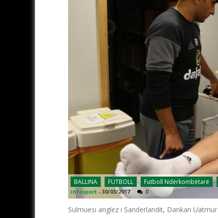
BALLINA
FUTBOLL
Futboll Ndërkombëtarë
infosport
-
30/03/2017
0
Sulmuesi anglez i Sanderlandit, Dankan Uatmur k