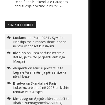
të në futboll! Shkëndija e Haraçinës
debutuesja e vetme
23/07/2026
KOMENTET E FUNDIT
Luciano
on
“Euro 2024”, Sylvinho:
Ndeshja më e rëndësishme, por në
nëntor vendoset kualifikimi
Klodian
on
Lista përfundimtare e
Italisë, ja tre “të përjashtuarit” nga
Mançini
eksperti
on
Muçi u prezantua te
Legia e Varshavës, ja për sa vite ka
nënshkruar
Bradva
on
Skandali në Paris,
Kultesku, arbitri që në 2008-ën kishte
tentuar vetëvrasjen!
Mmabeg
on
Gjejnë pikën e dobët të
Khabib Nurmagomedov (VIDEO)