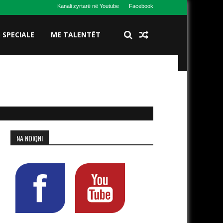
Kanali zyrtarë në Youtube
Facebook
S SPECIALE
ME TALENTËT
NA NDIQNI