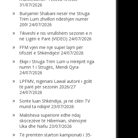
31/07/2026
Bunjamin Shabani nesër me Struga
Trim Lum zhvillon ndeshjen numër
200!
24/07/2026
Tikveshi e nis vrrullshëm sezonin e ri
në Ligën e Parë (VIDEO)
24/07/2026
FFM vjen me një super lajm për
tifozët e Shkëndijës!
24/07/2026
Ekipi i Struga Trim Lum u mirëprit nga
numri 1 i Strugës, Mendi Qyra
24/07/2026
LPFMV, nigeriani Lawal autorë i golit
të parë për sezonin 2026/27
24/07/2026
Sonte luan Shkëndija, ja në cilën TV
mund ta ndiqni!
23/07/2026
Malisheva superiore edhe ndaj
skocezëve të Hibernian, shënojnë
Uka dhe Nafiu
23/07/2026
Të premtën starton kampionati i 35-