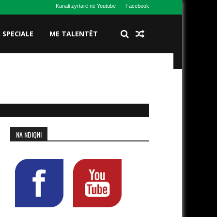
Kanali zyrtarë në Youtube
Facebook
S SPECIALE
ME TALENTËT
NA NDIQNI