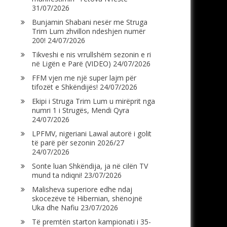
31/07/2026
Bunjamin Shabani nesër me Struga
Trim Lum zhvillon ndeshjen numër
200!
24/07/2026
Tikveshi e nis vrrullshëm sezonin e ri
në Ligën e Parë (VIDEO)
24/07/2026
FFM vjen me një super lajm për
tifozët e Shkëndijës!
24/07/2026
Ekipi i Struga Trim Lum u mirëprit nga
numri 1 i Strugës, Mendi Qyra
24/07/2026
LPFMV, nigeriani Lawal autorë i golit
të parë për sezonin 2026/27
24/07/2026
Sonte luan Shkëndija, ja në cilën TV
mund ta ndiqni!
23/07/2026
Malisheva superiore edhe ndaj
skocezëve të Hibernian, shënojnë
Uka dhe Nafiu
23/07/2026
Të premtën starton kampionati i 35-