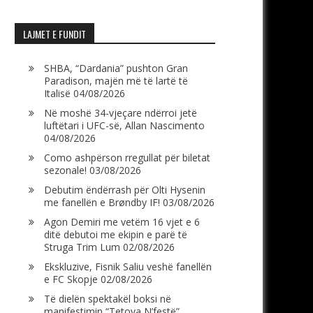
LAJMET E FUNDIT
SHBA, “Dardania” pushton Gran
Paradison, majën më të lartë të
Italisë
04/08/2026
Në moshë 34-vjeçare ndërroi jetë
luftëtari i UFC-së, Allan Nascimento
04/08/2026
Como ashpërson rregullat për biletat
sezonale!
03/08/2026
Debutim ëndërrash për Olti Hysenin
me fanellën e Brøndby IF!
03/08/2026
Agon Demiri me vetëm 16 vjet e 6
ditë debutoi me ekipin e parë të
Struga Trim Lum
02/08/2026
Ekskluzive, Fisnik Saliu veshë fanellën
e FC Skopje
02/08/2026
Të dielën spektakël boksi në
manifestimin “Tetova N’festë”