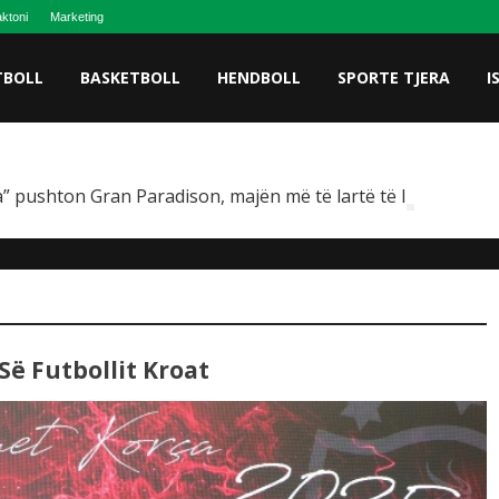
ktoni
Marketing
TBOLL
BASKETBOLL
HENDBOLL
SPORTE TJERA
I
” pushton Gran Paradison, majën më të lartë të Italisë
Së Futbollit Kroat