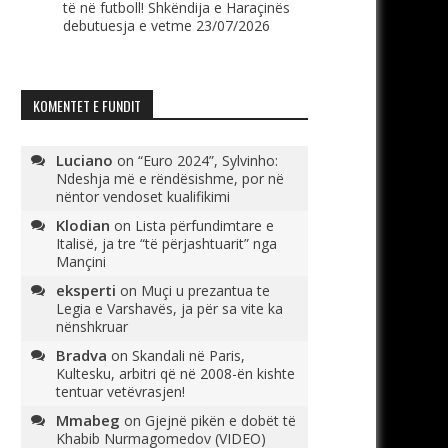
të në futboll! Shkëndija e Haraçinës
debutuesja e vetme
23/07/2026
KOMENTET E FUNDIT
Luciano
on
“Euro 2024”, Sylvinho:
Ndeshja më e rëndësishme, por në
nëntor vendoset kualifikimi
Klodian
on
Lista përfundimtare e
Italisë, ja tre “të përjashtuarit” nga
Mançini
eksperti
on
Muçi u prezantua te
Legia e Varshavës, ja për sa vite ka
nënshkruar
Bradva
on
Skandali në Paris,
Kultesku, arbitri që në 2008-ën kishte
tentuar vetëvrasjen!
Mmabeg
on
Gjejnë pikën e dobët të
Khabib Nurmagomedov (VIDEO)