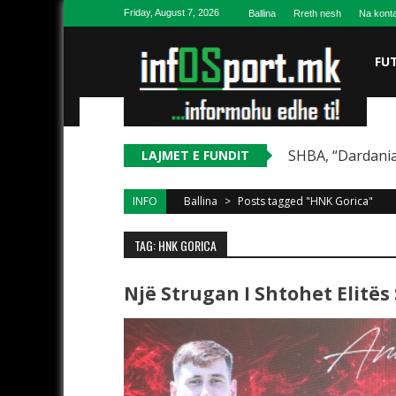
Skip to content
Friday, August 7, 2026
Ballina
Rreth nesh
Na konta
FU
SHBA, “Dardania
LAJMET E FUNDIT
INFO
Ballina
>
Posts tagged "HNK Gorica"
TAG: HNK GORICA
Një Strugan I Shtohet Elitës 