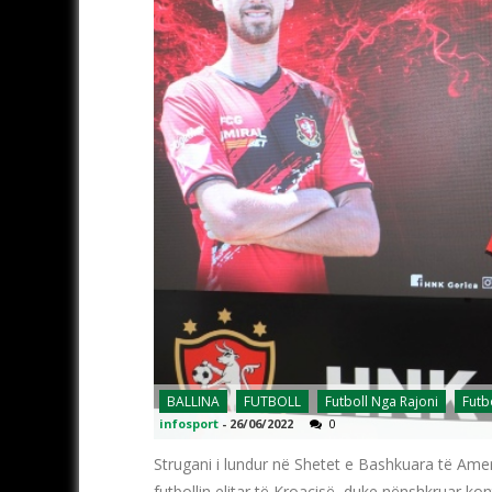
BALLINA
FUTBOLL
Futboll Nga Rajoni
Futb
infosport
-
26/06/2022
0
Strugani i lundur në Shetet e Bashkuara të Ame
futbollin elitar të Kroacisë, duke nënshkruar k