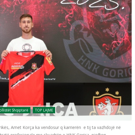
ollistët Shqiptarë
TOP LAJME
rikës, Amet Korça ka vendosur q karrierën e tij ta vazhdojë në
ontratë profesionale me skuadrën e HNK Gorica, njofton