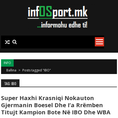
Skip to content
INFO
Ballina
>
Posts tagged "IBO"
TAG: IBO
Super Haxhi Krasniqi Nokauton
Gjermanin Boesel Dhe I’a Rrëmben
Titujt Kampion Bote Në IBO Dhe WBA