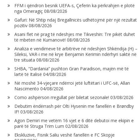
FFM i qëndron besnik UEFA-s, Çeferin ka përkrahjen e plotë
nga Omeragiç
08/08/2026
Gafuri: Në Shtip ndaj Bregallnicës udhëtojmë për një rezultat
pozitiv
08/08/2026
Asani flet në prag të ndeshjes me Tikveshin: Tre pikët duhet
të mbeten në Kumanovë!
08/08/2026
Analiza e vendimeve të arbitrëve në ndeshjen Shkëndija (H) –
Sileksi, VAR-i me në krye Benjamin Kerimin ndërhyri saktë në
tre situata
08/08/2026
SHBA, “Dardania” pushton Gran Paradison, majën më të
lartë të Italisë
04/08/2026
Në moshë 34-vjeçare ndërroi jetë luftëtari i UFC-së, Allan
Nascimento
04/08/2026
Como ashpërson rregullat për biletat sezonale!
03/08/2026
Debutim ëndërrash për Olti Hysenin me fanellën e Brøndby
IF!
03/08/2026
Agon Demiri me vetëm 16 vjet e 6 ditë debutoi me ekipin e
parë të Struga Trim Lum
02/08/2026
Ekskluzive, Fisnik Saliu veshë fanellën e FC Skopje