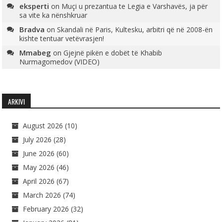
eksperti
on
Muçi u prezantua te Legia e Varshavës, ja për
sa vite ka nënshkruar
Bradva
on
Skandali në Paris, Kultesku, arbitri që në 2008-ën
kishte tentuar vetëvrasjen!
Mmabeg
on
Gjejnë pikën e dobët të Khabib
Nurmagomedov (VIDEO)
ARKIVI
August 2026
(10)
July 2026
(28)
June 2026
(60)
May 2026
(46)
April 2026
(67)
March 2026
(74)
February 2026
(32)