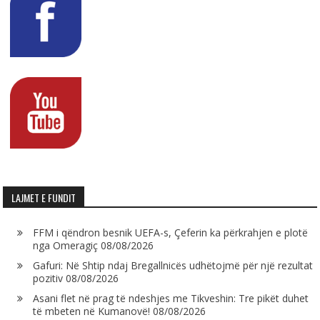
LAJMET E FUNDIT
FFM i qëndron besnik UEFA-s, Çeferin ka përkrahjen e plotë
nga Omeragiç
08/08/2026
Gafuri: Në Shtip ndaj Bregallnicës udhëtojmë për një rezultat
pozitiv
08/08/2026
Asani flet në prag të ndeshjes me Tikveshin: Tre pikët duhet
të mbeten në Kumanovë!
08/08/2026