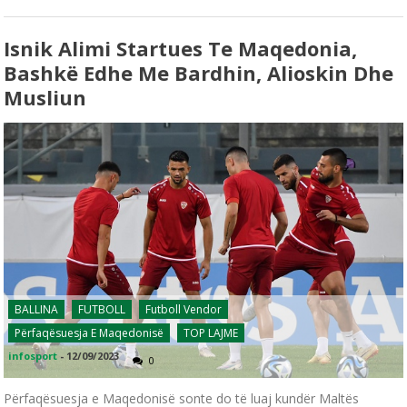
Isnik Alimi Startues Te Maqedonia,
Bashkë Edhe Me Bardhin, Alioskin Dhe
Musliun
BALLINA
FUTBOLL
Futboll Vendor
Përfaqësuesja E Maqedonisë
TOP LAJME
infosport
-
12/09/2023
0
Përfaqësuesja e Maqedonisë sonte do të luaj kundër Maltës