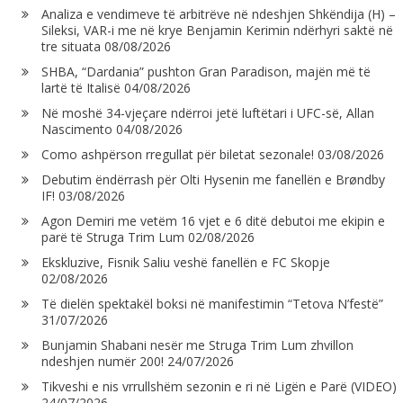
Analiza e vendimeve të arbitrëve në ndeshjen Shkëndija (H) –
Sileksi, VAR-i me në krye Benjamin Kerimin ndërhyri saktë në
tre situata
08/08/2026
SHBA, “Dardania” pushton Gran Paradison, majën më të
lartë të Italisë
04/08/2026
Në moshë 34-vjeçare ndërroi jetë luftëtari i UFC-së, Allan
Nascimento
04/08/2026
Como ashpërson rregullat për biletat sezonale!
03/08/2026
Debutim ëndërrash për Olti Hysenin me fanellën e Brøndby
IF!
03/08/2026
Agon Demiri me vetëm 16 vjet e 6 ditë debutoi me ekipin e
parë të Struga Trim Lum
02/08/2026
Ekskluzive, Fisnik Saliu veshë fanellën e FC Skopje
02/08/2026
Të dielën spektakël boksi në manifestimin “Tetova N’festë”
31/07/2026
Bunjamin Shabani nesër me Struga Trim Lum zhvillon
ndeshjen numër 200!
24/07/2026
Tikveshi e nis vrrullshëm sezonin e ri në Ligën e Parë (VIDEO)
24/07/2026