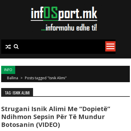
Skip to content
INFO
Ballina
>
Posts tagged "Isnik Alimi"
TAG: ISNIK ALIMI
Strugani Isnik Alimi Me “dopietë”
Ndihmon Sepsin Për Të Mundur
Botosanin (VIDEO)