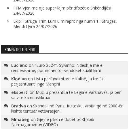
FFM vjen me një super lajm për tifozët e Shkëndijës!
24/07/2026
Ekipi i Struga Trim Lum u mirëprit nga numri 1 i Strugës,
Mendi Qyra
24/07/2026
KOMENTET E FUNDIT
Luciano
on
“Euro 2024”, Sylvinho: Ndeshja më e
rëndësishme, por në nëntor vendoset kualifikimi
Klodian
on
Lista përfundimtare e Italisë, ja tre “të
përjashtuarit” nga Mançini
eksperti
on
Muçi u prezantua te Legia e Varshavës, ja për
sa vite ka nënshkruar
Bradva
on
Skandali në Paris, Kultesku, arbitri që në 2008-ën
kishte tentuar vetëvrasjen!
Mmabeg
on
Gjejnë pikën e dobët të Khabib
Nurmagomedov (VIDEO)