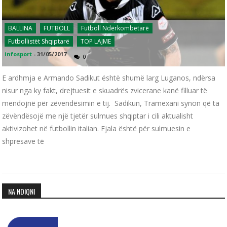
BALLINA
FUTBOLL
Futboll Ndërkombëtarë
Futbollistët Shqiptarë
TOP LAJME
infosport
-
31/05/2017
0
E ardhmja e Armando Sadikut është shumë larg Luganos, ndërsa
nisur nga ky fakt, drejtuesit e skuadrës zvicerane kanë filluar të
mendojnë për zëvendësimin e tij. Sadikun, Tramexani synon që ta
zëvëndësojë me një tjetër sulmues shqiptar i cili aktualisht
aktivizohet në futbollin italian. Fjala është për sulmuesin e
shpresave të
NA NDIQNI