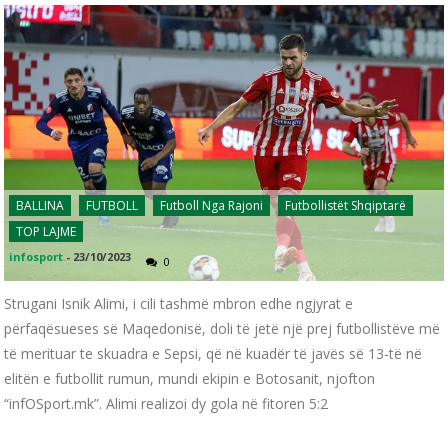
BALLINA
FUTBOLL
Futboll Nga Rajoni
Futbollistët Shqiptarë
TOP LAJME
infosport
-
23/10/2023
0
Strugani Isnik Alimi, i cili tashmë mbron edhe ngjyrat e
përfaqësueses së Maqedonisë, doli të jetë një prej futbollistëve më
të merituar te skuadra e Sepsi, që në kuadër të javës së 13-të në
elitën e futbollit rumun, mundi ekipin e Botosanit, njofton
“infOSport.mk”. Alimi realizoi dy gola në fitoren 5:2