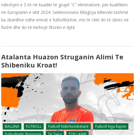
ndeshjen e 5-të në kuadër të grupit “C” eliminatorë, për kualifikim
në Europianin e vitit 2024. Seleksionuesi Bllagoja Milevski tashmë
ka zbardhur edhe emrat e futbollistëve, me të cilët do të zbres në
fushë dhe do të kërkojë fitoren e dytë
Atalanta Huazon Struganin Alimi Te
Shibeniku Kroat!
BALLINA
FUTBOLL
Futboll Ndërkombëtarë
Futboll Nga Rajoni
Futbollistët Shqiptarë
Të Tjera
TOP LAJME