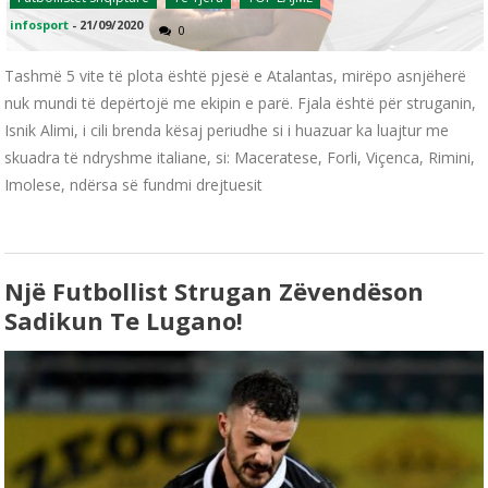
infosport
-
21/09/2020
0
Tashmë 5 vite të plota është pjesë e Atalantas, mirëpo asnjëherë
nuk mundi të depërtojë me ekipin e parë. Fjala është për struganin,
Isnik Alimi, i cili brenda kësaj periudhe si i huazuar ka luajtur me
skuadra të ndryshme italiane, si: Maceratese, Forli, Viçenca, Rimini,
Imolese, ndërsa së fundmi drejtuesit
Një Futbollist Strugan Zëvendëson
Sadikun Te Lugano!