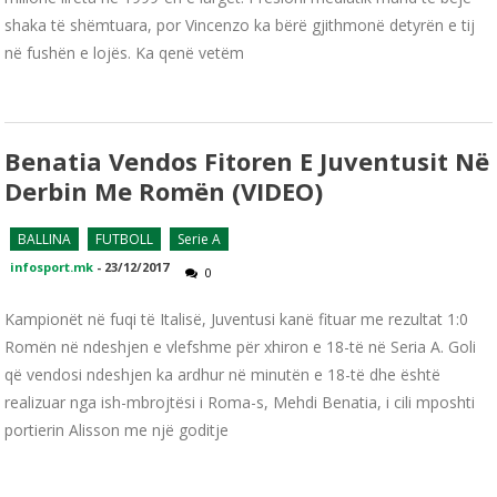
shaka të shëmtuara, por Vincenzo ka bërë gjithmonë detyrën e tij
në fushën e lojës. Ka qenë vetëm
Benatia Vendos Fitoren E Juventusit Në
Derbin Me Romën (VIDEO)
BALLINA
FUTBOLL
Serie A
infosport.mk
-
23/12/2017
0
Kampionët në fuqi të Italisë, Juventusi kanë fituar me rezultat 1:0
Romën në ndeshjen e vlefshme për xhiron e 18-të në Seria A. Goli
që vendosi ndeshjen ka ardhur në minutën e 18-të dhe është
realizuar nga ish-mbrojtësi i Roma-s, Mehdi Benatia, i cili mposhti
portierin Alisson me një goditje