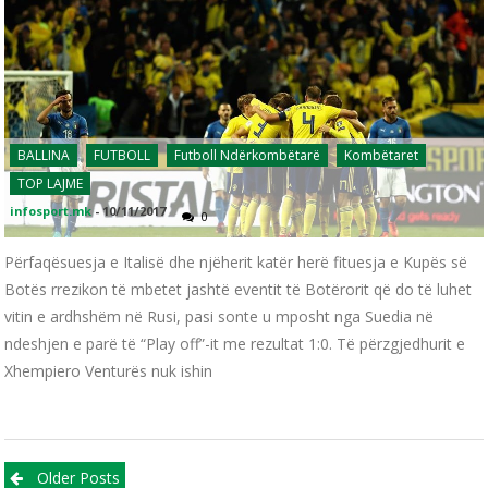
BALLINA
FUTBOLL
Futboll Ndërkombëtarë
Kombëtaret
TOP LAJME
infosport.mk
-
10/11/2017
0
Përfaqësuesja e Italisë dhe njëherit katër herë fituesja e Kupës së
Botës rrezikon të mbetet jashtë eventit të Botërorit që do të luhet
vitin e ardhshëm në Rusi, pasi sonte u mposht nga Suedia në
ndeshjen e parë të “Play off”-it me rezultat 1:0. Të përzgjedhurit e
Xhempiero Venturës nuk ishin
Posts navigation
Older Posts