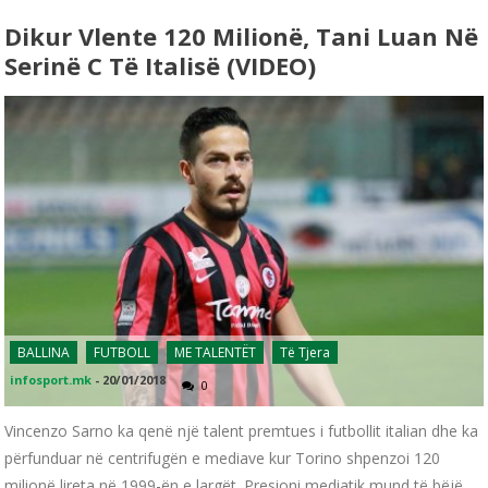
Dikur Vlente 120 Milionë, Tani Luan Në
Serinë C Të Italisë (VIDEO)
BALLINA
FUTBOLL
ME TALENTËT
Të Tjera
infosport.mk
-
20/01/2018
0
Vincenzo Sarno ka qenë një talent premtues i futbollit italian dhe ka
përfunduar në centrifugën e mediave kur Torino shpenzoi 120
milionë lireta në 1999-ën e largët. Presioni mediatik mund të bëjë