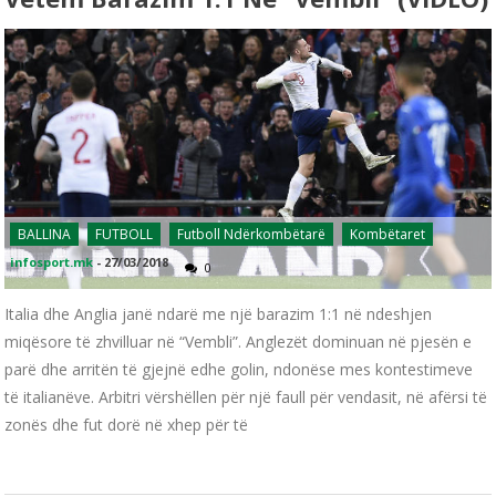
BALLINA
FUTBOLL
Futboll Ndërkombëtarë
Kombëtaret
infosport.mk
-
27/03/2018
0
Italia dhe Anglia janë ndarë me një barazim 1:1 në ndeshjen
miqësore të zhvilluar në “Vembli”. Anglezët dominuan në pjesën e
parë dhe arritën të gjejnë edhe golin, ndonëse mes kontestimeve
të italianëve. Arbitri vërshëllen për një faull për vendasit, në afërsi të
zonës dhe fut dorë në xhep për të