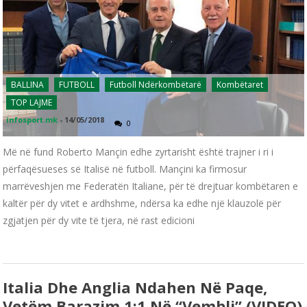
BALLINA
FUTBOLL
Futboll Ndërkombëtarë
Kombëtaret
TOP LAJME
infosport.mk
-
14/05/2018
0
Më në fund Roberto Mançin edhe zyrtarisht është trajner i ri i
përfaqësueses së Italisë në futboll. Mançini ka firmosur
marrëveshjen me Federatën Italiane, për të drejtuar kombëtaren e
kaltër për dy vitet e ardhshme, ndërsa ka edhe një klauzolë për
zgjatjen për dy vite të tjera, në rast edicioni
Italia Dhe Anglia Ndahen Në Paqe,
Vetëm Barazim 1:1 Në “Vembli” (VIDEO)