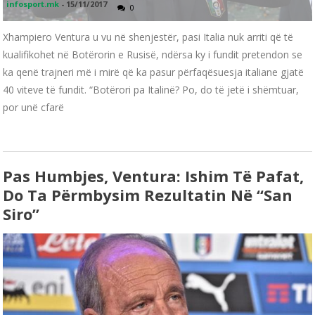
infosport.mk
-
15/11/2017
0
Xhampiero Ventura u vu në shenjestër, pasi Italia nuk arriti që të
kualifikohet në Botërorin e Rusisë, ndërsa ky i fundit pretendon se
ka qenë trajneri më i mirë që ka pasur përfaqësuesja italiane gjatë
40 viteve të fundit. “Botërori pa Italinë? Po, do të jetë i shëmtuar,
por unë cfarë
Pas Humbjes, Ventura: Ishim Të Pafat,
Do Ta Përmbysim Rezultatin Në “San
Siro”