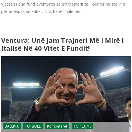
vjetësh i dha fund aventurës së ish trajnerit të Torinos në stolin e
përfaqësues së kaltër. Nuk bëhet fjalë për
Ventura: Unë Jam Trajneri Më I Mirë I
Italisë Në 40 Vitet E Fundit!
BALLINA
FUTBOLL
Kombëtaret
TOP LAJME