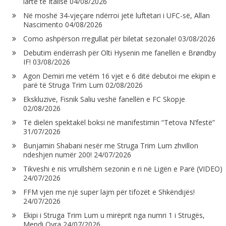
lartë të Italisë
04/08/2026
Në moshë 34-vjeçare ndërroi jetë luftëtari i UFC-së, Allan
Nascimento
04/08/2026
Como ashpërson rregullat për biletat sezonale!
03/08/2026
Debutim ëndërrash për Olti Hysenin me fanellën e Brøndby
IF!
03/08/2026
Agon Demiri me vetëm 16 vjet e 6 ditë debutoi me ekipin e
parë të Struga Trim Lum
02/08/2026
Ekskluzive, Fisnik Saliu veshë fanellën e FC Skopje
02/08/2026
Të dielën spektakël boksi në manifestimin “Tetova N’festë”
31/07/2026
Bunjamin Shabani nesër me Struga Trim Lum zhvillon
ndeshjen numër 200!
24/07/2026
Tikveshi e nis vrrullshëm sezonin e ri në Ligën e Parë (VIDEO)
24/07/2026
FFM vjen me një super lajm për tifozët e Shkëndijës!
24/07/2026
Ekipi i Struga Trim Lum u mirëprit nga numri 1 i Strugës,
Mendi Qyra
24/07/2026