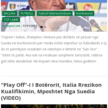
BALLINA
FUTBOLL
Futboll Ndërkombëtarë
Kombëtaret
TOP LAJME
infosport.mk
-
11/11/2017
0
Trajneri i Italisë, Xhanpiero Ventura pas disfatës së pësuar nga
Suedia në konferencën për media është shprehur se futbollistët e tij
do të përmbysin rezultatin në ndeshjen e kthimit në “San Siro”
“Ishim të pafat. Ata nuk na rrezikuan asnjëherë seriozisht, ndërsa
goli ishte aksidental. Ne krijuam disa mundësi, teksa goditëm
“Play Off”-I I Botërorit, Italia Rrezikon
Kualifikimin, Mposhtet Nga Suedia
(VIDEO)