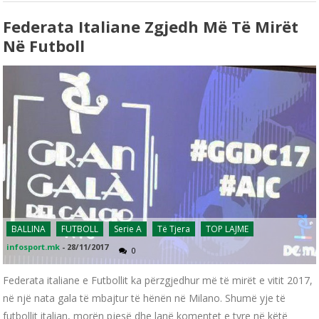
Federata Italiane Zgjedh Më Të Mirët
Në Futboll
BALLINA
FUTBOLL
Serie A
Të Tjera
TOP LAJME
infosport.mk
-
28/11/2017
0
Federata italiane e Futbollit ka përzgjedhur më të mirët e vitit 2017,
në një nata gala të mbajtur të hënën në Milano. Shumë yje të
futbollit italian, morën pjesë dhe lanë komentet e tyre në këtë