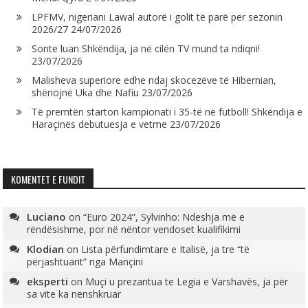
LPFMV, nigeriani Lawal autorë i golit të parë për sezonin
2026/27
24/07/2026
Sonte luan Shkëndija, ja në cilën TV mund ta ndiqni!
23/07/2026
Malisheva superiore edhe ndaj skocezëve të Hibernian,
shënojnë Uka dhe Nafiu
23/07/2026
Të premtën starton kampionati i 35-të në futboll! Shkëndija e
Haraçinës debutuesja e vetme
23/07/2026
KOMENTET E FUNDIT
Luciano
on
“Euro 2024”, Sylvinho: Ndeshja më e
rëndësishme, por në nëntor vendoset kualifikimi
Klodian
on
Lista përfundimtare e Italisë, ja tre “të
përjashtuarit” nga Mançini
eksperti
on
Muçi u prezantua te Legia e Varshavës, ja për
sa vite ka nënshkruar