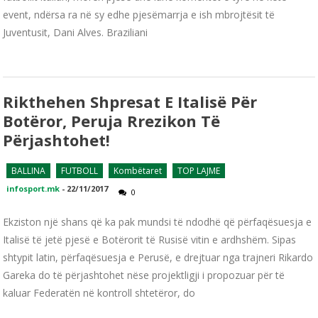
event, ndërsa ra në sy edhe pjesëmarrja e ish mbrojtësit të
Juventusit, Dani Alves. Braziliani
Rikthehen Shpresat E Italisë Për
Botëror, Peruja Rrezikon Të
Përjashtohet!
BALLINA
FUTBOLL
Kombëtaret
TOP LAJME
infosport.mk
-
22/11/2017
0
Ekziston një shans që ka pak mundsi të ndodhë që përfaqësuesja e
Italisë të jetë pjesë e Botërorit të Rusisë vitin e ardhshëm. Sipas
shtypit latin, përfaqësuesja e Perusë, e drejtuar nga trajneri Rikardo
Gareka do të përjashtohet nëse projektligji i propozuar për të
kaluar Federatën në kontroll shtetëror, do