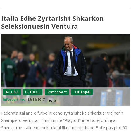
Italia Edhe Zyrtarisht Shkarkon
Seleksionuesin Ventura
BALLINA
FUTBOLL
Kombëtaret
TOP LAJME
infosport.mk
-
15/11/2017
0
Federata italiane e futbollit edhe zyrtarisht ka shkarkuar trajnerin
Xhampiero Ventura. Eliminimi në “Play-off”-in e Botërorit nga
Suedia, me Italinë që nuk u kualifikua në një Kupë Bote pas plot 60