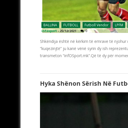
BALLINA
FUTBOLL
Futboll Vendor
LPFM
infosport
-
25/12/2021
0
Shkëndija është në kërkim të emrave të njohur në
“kuqezinjtë” ju kanë vënë syrin dy ish reprezen
transmeton “infOSport.mk”.Që të dy për momenti
Hyka Shënon Sërish Në Futbo