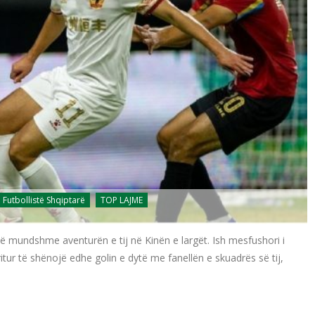
Futbollistë Shqiptarë
TOP LAJME
ë mundshme aventurën e tij në Kinën e largët. Ish mesfushori i
tur të shënojë edhe golin e dytë me fanellën e skuadrës së tij,