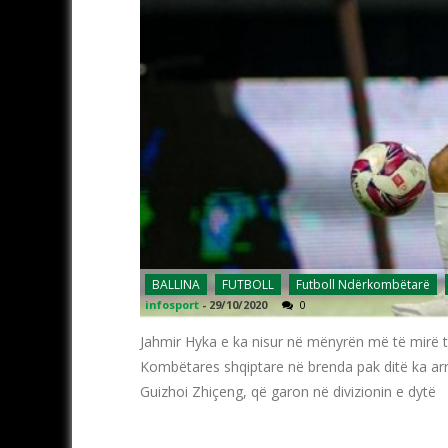
BALLINA
FUTBOLL
Futboll Ndërkombëtarë
infosport
-
29/10/2020
0
Jahmir Hyka e ka nisur në mënyrën më të mirë t
Kombëtares shqiptare në brenda pak ditë ka arri
Guizhoi Zhiçeng, që garon në divizionin e dytë