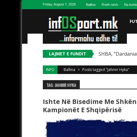
Skip to content
Friday, August 7, 2026
Ballina
Rreth nesh
Na konta
FU
SHBA, “Dardania”
LAJMET E FUNDIT
INFO
Ballina
>
Posts tagged "Jahmir Hyka"
TAG: JAHMIR HYKA
Ishte Në Bisedime Me Shkën
Kampionët E Shqipërisë