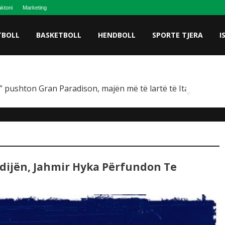
ktoni
Marketing
TBOLL
BASKETBOLL
HENDBOLL
SPORTE TJERA
I
 pushton Gran Paradison, majën më të lartë të Italisë
dijën, Jahmir Hyka Përfundon Te