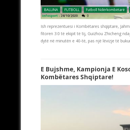
BALLINA
FUTBOLL
Futboll Ndërkombëtarë
infosport
-
24/10/2020
0
Ish reprezentuesi i Kombëtares shqiptare, Jahmir
fitoren 3:0 të ekipit të tij, Guizhou Zhicheng n
dytë në minutën e 40-të, pas një lëvizje të buk
E Bujshme, Kampionja E Kosov
Kombëtares Shqiptare!