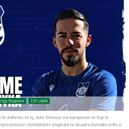
rliga Shqiptare
TOP LAJME
h të ardhmes së tij, duke firmosur me kampionët në fuqi të
 reprezentuesi i Kombëtares shqiptare te skuadra durrsake erdhi si