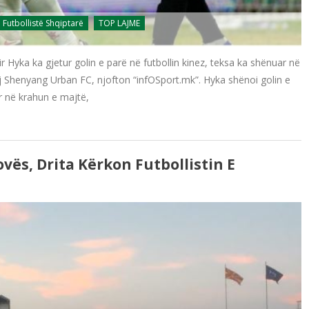
Futbollistë Shqiptarë
TOP LAJME
 Hyka ka gjetur golin e parë në futbollin kinez, teksa ka shënuar në
daj Shenyang Urban FC, njofton “infOSport.mk”. Hyka shënoi golin e
ur në krahun e majtë,
ës, Drita Kërkon Futbollistin E