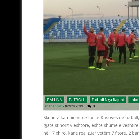
BALLINA
FUTBOLL
Futboll Nga Rajoni
Ipko
infosport
-
02/01/2019
0
Skuadra kampione në fuqi e Kosovës në futboll, 
gjatë stinorit vjeshtorë, është shumë e vështirë
në 17 xhiro, kanë realizuar vetëm 7 fitore, 2 ba