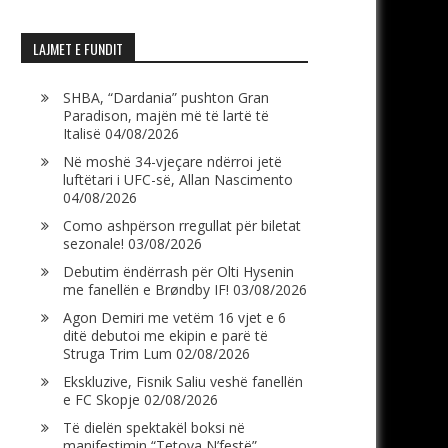
LAJMET E FUNDIT
SHBA, “Dardania” pushton Gran
Paradison, majën më të lartë të
Italisë
04/08/2026
Në moshë 34-vjeçare ndërroi jetë
luftëtari i UFC-së, Allan Nascimento
04/08/2026
Como ashpërson rregullat për biletat
sezonale!
03/08/2026
Debutim ëndërrash për Olti Hysenin
me fanellën e Brøndby IF!
03/08/2026
Agon Demiri me vetëm 16 vjet e 6
ditë debutoi me ekipin e parë të
Struga Trim Lum
02/08/2026
Ekskluzive, Fisnik Saliu veshë fanellën
e FC Skopje
02/08/2026
Të dielën spektakël boksi në
manifestimin “Tetova N’festë”