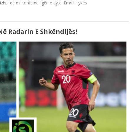
izhu, që militonte në ligën e dytë. Emri i Hykës
Në Radarin E Shkëndijës!