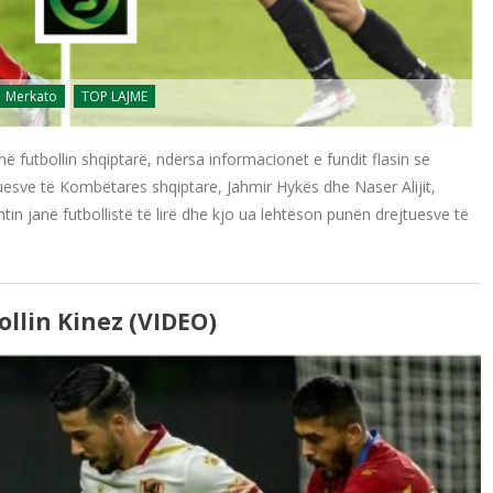
Merkato
TOP LAJME
 futbollin shqiptarë, ndërsa informacionet e fundit flasin se
tuesve të Kombëtares shqiptare, Jahmir Hykës dhe Naser Alijit,
n janë futbollistë të lirë dhe kjo ua lehtëson punën drejtuesve të
llin Kinez (VIDEO)