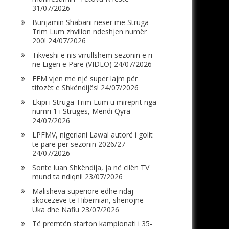
31/07/2026
Bunjamin Shabani nesër me Struga
Trim Lum zhvillon ndeshjen numër
200!
24/07/2026
Tikveshi e nis vrrullshëm sezonin e ri
në Ligën e Parë (VIDEO)
24/07/2026
FFM vjen me një super lajm për
tifozët e Shkëndijës!
24/07/2026
Ekipi i Struga Trim Lum u mirëprit nga
numri 1 i Strugës, Mendi Qyra
24/07/2026
LPFMV, nigeriani Lawal autorë i golit
të parë për sezonin 2026/27
24/07/2026
Sonte luan Shkëndija, ja në cilën TV
mund ta ndiqni!
23/07/2026
Malisheva superiore edhe ndaj
skocezëve të Hibernian, shënojnë
Uka dhe Nafiu
23/07/2026
Të premtën starton kampionati i 35-