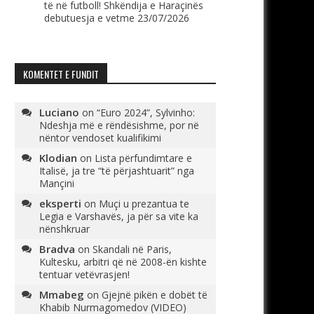
të në futboll! Shkëndija e Haraçinës
debutuesja e vetme
23/07/2026
KOMENTET E FUNDIT
Luciano
on
“Euro 2024”, Sylvinho:
Ndeshja më e rëndësishme, por në
nëntor vendoset kualifikimi
Klodian
on
Lista përfundimtare e
Italisë, ja tre “të përjashtuarit” nga
Mançini
eksperti
on
Muçi u prezantua te
Legia e Varshavës, ja për sa vite ka
nënshkruar
Bradva
on
Skandali në Paris,
Kultesku, arbitri që në 2008-ën kishte
tentuar vetëvrasjen!
Mmabeg
on
Gjejnë pikën e dobët të
Khabib Nurmagomedov (VIDEO)