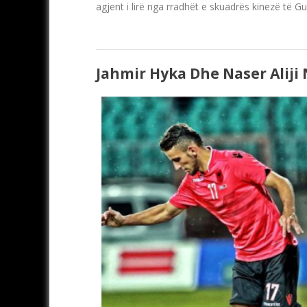
agjent i lirë nga rradhët e skuadrës kinezë të Gu
Jahmir Hyka Dhe Naser Aliji 