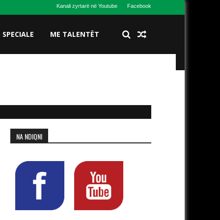
Kanali zyrtarë në Youtube
Facebook
S SPECIALE
ME TALENTËT
NA NDIQNI