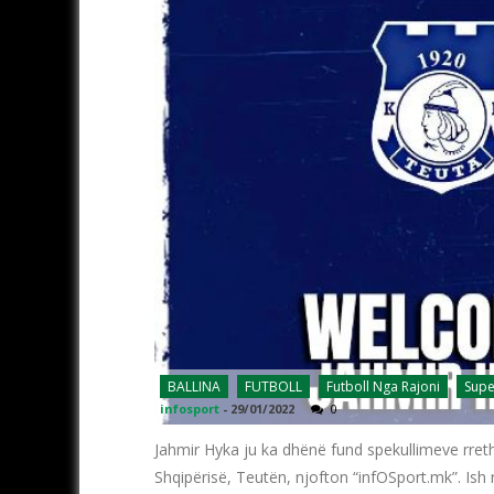
BALLINA
FUTBOLL
Futboll Nga Rajoni
Supe
infosport
-
29/01/2022
0
Jahmir Hyka ju ka dhënë fund spekullimeve rret
Shqipërisë, Teutën, njofton “infOSport.mk”. Ish