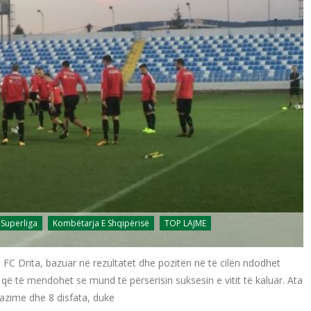
 Superliga
Kombëtarja E Shqipërisë
TOP LAJME
FC Drita, bazuar në rezultatet dhe pozitën në të cilën ndodhet
 që të mendohet se mund të përsërisin suksesin e vitit të kaluar. Ata
razime dhe 8 disfata, duke