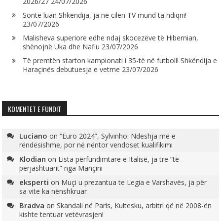
2026/27
24/07/2026
Sonte luan Shkëndija, ja në cilën TV mund ta ndiqni!
23/07/2026
Malisheva superiore edhe ndaj skocezëve të Hibernian,
shënojnë Uka dhe Nafiu
23/07/2026
Të premtën starton kampionati i 35-të në futboll! Shkëndija e
Haraçinës debutuesja e vetme
23/07/2026
KOMENTET E FUNDIT
Luciano
on
“Euro 2024”, Sylvinho: Ndeshja më e
rëndësishme, por në nëntor vendoset kualifikimi
Klodian
on
Lista përfundimtare e Italisë, ja tre “të
përjashtuarit” nga Mançini
eksperti
on
Muçi u prezantua te Legia e Varshavës, ja për
sa vite ka nënshkruar
Bradva
on
Skandali në Paris, Kultesku, arbitri që në 2008-ën
kishte tentuar vetëvrasjen!