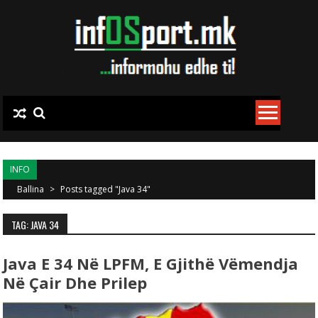
Skip to content
INFO
Ballina
>
Posts tagged "Java 34"
TAG: JAVA 34
Java E 34 Në LPFM, E Gjithë Vëmendja
Në Çair Dhe Prilep