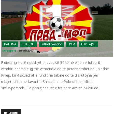
BALLINA
FUTBOLL
Futboll Vendor
LPFM
TOP LAJME
infosport
-
19/05/2017
0
E diela na sjellë ndeshjet e javës së 34-të në elitën e futbollit
vendor, ndërsa e gjithë vëmendja do të përqëndrohet në Çair dhe
Prilep, ku 4 skuadrat e fundit në tabelë do të diskutojnë për
mbijetesën, me favoritët Shkupin dhe Pobedën, njofton
“infOSport.mk”. Të përzgjedhurit e trajnerit Ardian Nuhiu do
NA NDIQNI