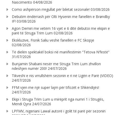
Nascimento
04/08/2026
Como ashpërson rregullat për biletat sezonale!
03/08/2026
Debutim ëndërrash për Olti Hysenin me fanellën e Brøndby
IF!
03/08/2026
Agon Demiri me vetëm 16 vjet e 6 ditë debutoi me ekipin e
parë të Struga Trim Lum
02/08/2026
Ekskluzive, Fisnik Saliu veshë fanellën e FC Skopje
02/08/2026
Të dielën spektakël boksi në manifestimin “Tetova N’festë”
31/07/2026
Bunjamin Shabani nesër me Struga Trim Lum zhvillon
ndeshjen numër 200!
24/07/2026
Tikveshi e nis vrrullshëm sezonin e ri në Ligën e Parë (VIDEO)
24/07/2026
FFM vjen me një super lajm për tifozët e Shkëndijës!
24/07/2026
Ekipi i Struga Trim Lum u mirëprit nga numri 1 i Strugës,
Mendi Qyra
24/07/2026
LPFMV, nigeriani Lawal autorë i golit të parë për sezonin