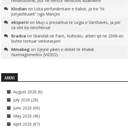
rëndësishme, por në nëntor vendoset kualifikimi
Klodian
on
Lista përfundimtare e Italisë, ja tre “të
përjashtuarit” nga Mançini
eksperti
on
Muçi u prezantua te Legia e Varshavës, ja për
sa vite ka nënshkruar
Bradva
on
Skandali në Paris, Kultesku, arbitri që në 2008-ën
kishte tentuar vetëvrasjen!
Mmabeg
on
Gjejnë pikën e dobët të Khabib
Nurmagomedov (VIDEO)
ARKIVI
August 2026
(6)
July 2026
(28)
June 2026
(60)
May 2026
(46)
April 2026
(67)