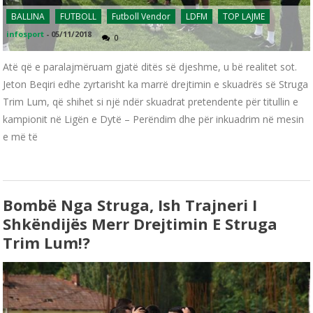
BALLINA
FUTBOLL
Futboll Vendor
LDFM
TOP LAJME
infosport
-
05/11/2018
0
Atë që e paralajmëruam gjatë ditës së djeshme, u bë realitet sot.
Jeton Beqiri edhe zyrtarisht ka marrë drejtimin e skuadrës së Struga
Trim Lum, që shihet si një ndër skuadrat pretendente për titullin e
kampionit në Ligën e Dytë – Perëndim dhe për inkuadrim në mesin
e më të
Bombë Nga Struga, Ish Trajneri I
Shkëndijës Merr Drejtimin E Struga
Trim Lum!?