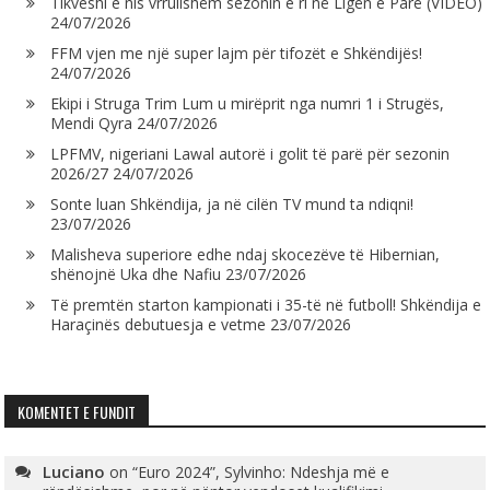
Tikveshi e nis vrrullshëm sezonin e ri në Ligën e Parë (VIDEO)
24/07/2026
FFM vjen me një super lajm për tifozët e Shkëndijës!
24/07/2026
Ekipi i Struga Trim Lum u mirëprit nga numri 1 i Strugës,
Mendi Qyra
24/07/2026
LPFMV, nigeriani Lawal autorë i golit të parë për sezonin
2026/27
24/07/2026
Sonte luan Shkëndija, ja në cilën TV mund ta ndiqni!
23/07/2026
Malisheva superiore edhe ndaj skocezëve të Hibernian,
shënojnë Uka dhe Nafiu
23/07/2026
Të premtën starton kampionati i 35-të në futboll! Shkëndija e
Haraçinës debutuesja e vetme
23/07/2026
KOMENTET E FUNDIT
Luciano
on
“Euro 2024”, Sylvinho: Ndeshja më e