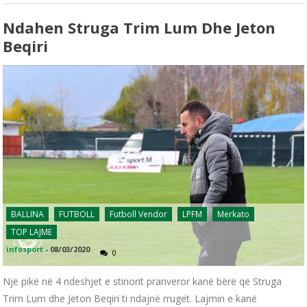
Ndahen Struga Trim Lum Dhe Jeton
Beqiri
BALLINA
FUTBOLL
Futboll Vendor
LPFM
Merkato
TOP LAJME
infosport
-
08/03/2020
0
Një pikë në 4 ndeshjet e stinorit pranveror kanë bërë që Struga
Trim Lum dhe Jeton Beqiri ti ndajnë rrugët. Lajmin e kanë