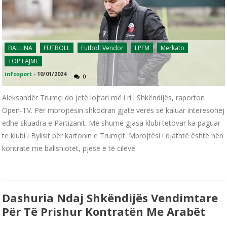
BALLINA
FUTBOLL
Futboll Vendor
LPFM
Merkato
TOP LAJME
infosport
-
10/01/2024
0
Aleksandër Trumçi do jetë lojtari më i ri i Shkëndijës, raporton
Open-TV. Për mbrojtësin shkodran gjatë verës së kaluar interesohej
edhe skuadra e Partizanit. Me shumë gjasa klubi tetovar ka paguar
te klubi i Bylisit për kartonin e Trumçit. Mbrojtësi i djathtë është nën
kontratë me ballshiotët, pjesë e të cilëve
Dashuria Ndaj Shkëndijës Vendimtare
Për Të Prishur Kontratën Me Arabët