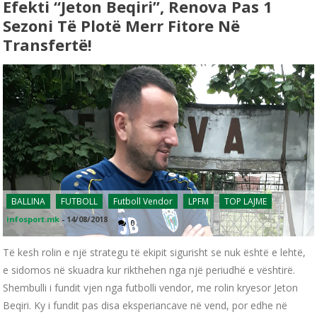
Efekti “Jeton Beqiri”, Renova Pas 1
Sezoni Të Plotë Merr Fitore Në
Transfertë!
BALLINA
FUTBOLL
Futboll Vendor
LPFM
TOP LAJME
infosport.mk
-
14/08/2018
0
Të kesh rolin e një strategu të ekipit sigurisht se nuk është e lehtë,
e sidomos në skuadra kur rikthehen nga një periudhë e vështirë.
Shembulli i fundit vjen nga futbolli vendor, me rolin kryesor Jeton
Beqiri. Ky i fundit pas disa eksperiancave në vend, por edhe në