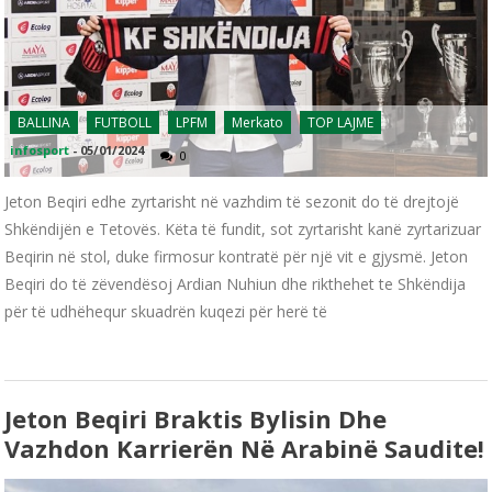
BALLINA
FUTBOLL
LPFM
Merkato
TOP LAJME
infosport
-
05/01/2024
0
Jeton Beqiri edhe zyrtarisht në vazhdim të sezonit do të drejtojë
Shkëndijën e Tetovës. Këta të fundit, sot zyrtarisht kanë zyrtarizuar
Beqirin në stol, duke firmosur kontratë për një vit e gjysmë. Jeton
Beqiri do të zëvendësoj Ardian Nuhiun dhe rikthehet te Shkëndija
për të udhëhequr skuadrën kuqezi për herë të
Jeton Beqiri Braktis Bylisin Dhe
Vazhdon Karrierën Në Arabinë Saudite!