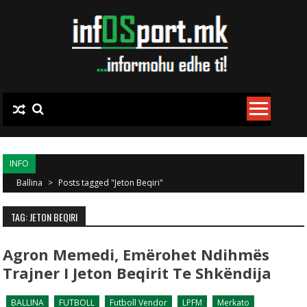
Skip to content
INFO
Ballina
>
Posts tagged "Jeton Beqiri"
TAG: JETON BEQIRI
Agron Memedi, Emërohet Ndihmës
Trajner I Jeton Beqirit Te Shkëndija
BALLINA
FUTBOLL
Futboll Vendor
LPFM
Merkato