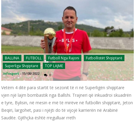
BALLINA
FUTBOLL
Futboll Nga Rajoni
Futbollistët Shqiptarë
Superliga Shqiptare
TOP LAJME
infosport
-
15/08/2022
0
Vetëm 4 ditë para startit të sezonit të ri në Superligën shqiptare
vjen një lajm bombastik nga Ballshi. Trajneri që inkuadroi skuadrën
e tyre, Bylisin, në mesin e më të mirëve në futbollin shqiptarë, Jeton
Beqiri, largohet, pasi i njëjti do të vijojë karrierën në Arabinë
Saudite. Gjithçka është rregulluar rreth