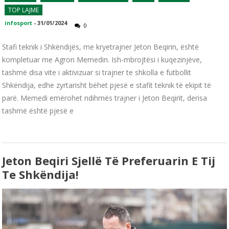
TOP LAJME
infosport
-
31/01/2024
0
Stafi teknik i Shkëndijës, me kryetrajner Jeton Beqirin, është
kompletuar me Agron Memedin. Ish-mbrojtësi i kuqezinjëve,
tashmë disa vite i aktivizuar si trajner te shkolla e futbollit
Shkëndija, edhe zyrtarisht bëhet pjesë e stafit teknik të ekipit të
parë. Memedi emërohet ndihmës trajner i Jeton Beqirit, derisa
tashmë është pjesë e
Jeton Beqiri Sjellë Të Preferuarin E Tij
Te Shkëndija!