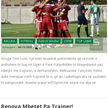
BALLINA
FUTBOLL
Futboll Vendor
LDFM
TOP LAJME
infosport
-
04/11/2018
0
Struga Trim Lum, një ndër skuadrat pretendente që sezonin e
ardhshëm të luaj në Ligën e Parë Futbollistike të Maqedonisë pas
ndarjes me trajnerin e deritanishëm, Aleksandar Tançeski, është
duke menduar rreth trajnerit të ri, që do i udhëhiqte ata në vazhdim
të kampionatit. Burime pranë ‘infOSport.mk’ bëjnë me dije se
Renova Mbetet Pa Trajner!