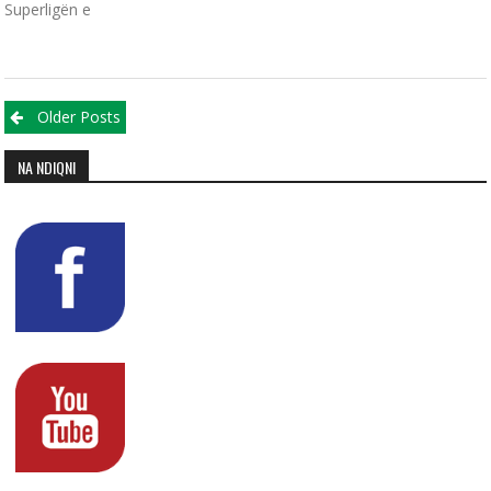
Superligën e
Posts navigation
Older Posts
NA NDIQNI