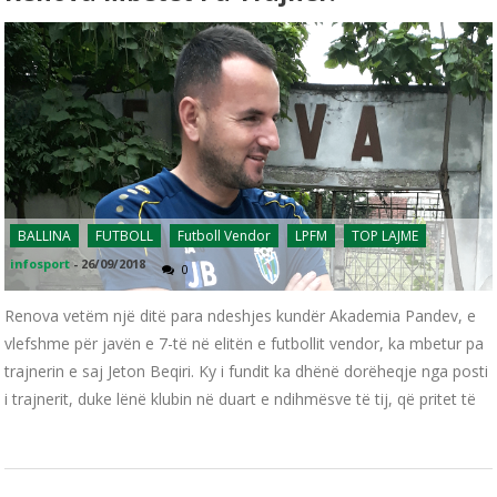
BALLINA
FUTBOLL
Futboll Vendor
LPFM
TOP LAJME
infosport
-
26/09/2018
0
Renova vetëm një ditë para ndeshjes kundër Akademia Pandev, e
vlefshme për javën e 7-të në elitën e futbollit vendor, ka mbetur pa
trajnerin e saj Jeton Beqiri. Ky i fundit ka dhënë dorëheqje nga posti
i trajnerit, duke lënë klubin në duart e ndihmësve të tij, që pritet të