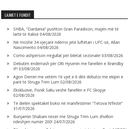
LAJMET E FUNDIT
SHBA, “Dardania” pushton Gran Paradison, majën më të
lartë të Italisë
04/08/2026
Në moshë 34-vjeçare ndërroi jetë luftëtari i UFC-së, Allan
Nascimento
04/08/2026
Como ashpërson rregullat për biletat sezonale!
03/08/2026
Debutim ëndërrash për Olti Hysenin me fanellën e Brøndby
IF!
03/08/2026
Agon Demiri me vetëm 16 vjet e 6 ditë debutoi me ekipin e
parë të Struga Trim Lum
02/08/2026
Ekskluzive, Fisnik Saliu veshë fanellën e FC Skopje
02/08/2026
Të dielën spektakël boksi në manifestimin “Tetova N’festë”
31/07/2026
Bunjamin Shabani nesër me Struga Trim Lum zhvillon
ndeshjen numër 200!
24/07/2026