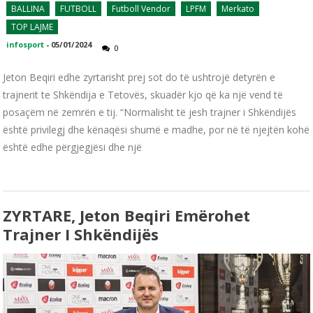
BALLINA
FUTBOLL
Futboll Vendor
LPFM
Merkato
TOP LAJME
infosport
-
05/01/2024
0
Jeton Beqiri edhe zyrtarisht prej sot do të ushtrojë detyrën e
trajnerit te Shkëndija e Tetovës, skuadër kjo që ka një vend të
posaçëm në zemrën e tij. “Normalisht të jesh trajner i Shkëndijës
është privilegj dhe kënaqësi shumë e madhe, por në të njejtën kohë
është edhe përgjegjësi dhe një
ZYRTARE, Jeton Beqiri Emërohet
Trajner I Shkëndijës