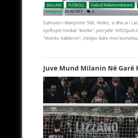
BALLINA
FUTBOLL
Futboll Ndërkombëtarë
infosport
-
25/05/2017
0
Sulmuesi i Mançester Sitit, Nolito, si dhe ai i L
njoftojnë mediat “iberike”, përcjellë “infOSport.m
“Visente Kallderon”, mirëpo duke mos komentua
Juve Mund Milanin Në Garë P