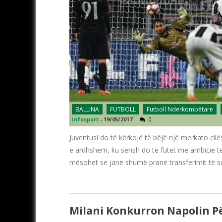
BALLINA
FUTBOLL
Futboll Ndërkombëtarë
infosport
-
19/05/2017
0
Juventusi do të kërkojë të bëjë një merkato ci
e ardhshëm, ku sërish do të futet me ambicie t
mësohet se janë shumë pranë transferimit të su
Milani Konkurron Napolin Pë