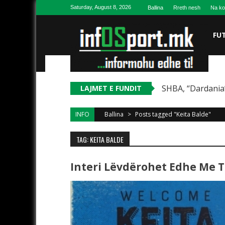
Skip to content
Saturday, August 8, 2026
Ballina
Rreth nesh
Na ko
FU
SHBA, “Dardania”
LAJMET E FUNDIT
INFO
Ballina
>
Posts tagged "Keita Balde"
TAG: KEITA BALDE
Interi Lëvdërohet Edhe Me T