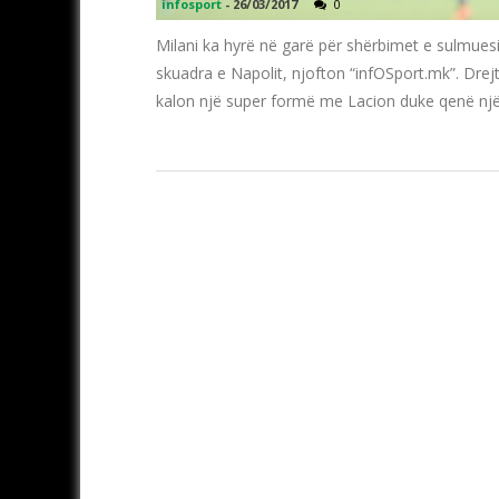
infosport
-
26/03/2017
0
Milani ka hyrë në garë për shërbimet e sulmuesit
skuadra e Napolit, njofton “infOSport.mk”. Drejtu
kalon një super formë me Lacion duke qenë një n