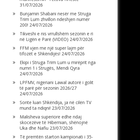
31/07/2026
Bunjamin Shabani nesër me Struga
Trim Lum zhvillon ndeshjen numër
200!
24/07/2026
Tikveshi e nis vrrullshëm sezonin e ri
në Ligën e Parë (VIDEO)
24/07/2026
FFM vjen me një super lajm për
tifozët e Shkëndijës!
24/07/2026
Ekipi i Struga Trim Lum u mirëprit nga
numri 1 i Strugës, Mendi Qyra
24/07/2026
LPFMV, nigeriani Lawal autorë i golit
të parë për sezonin 2026/27
24/07/2026
Sonte luan Shkëndija, ja në cilën TV
mund ta ndiqni!
23/07/2026
Malisheva superiore edhe ndaj
skocezëve të Hibernian, shënojnë
Uka dhe Nafiu
23/07/2026
Të premtën starton kampionati i 35-