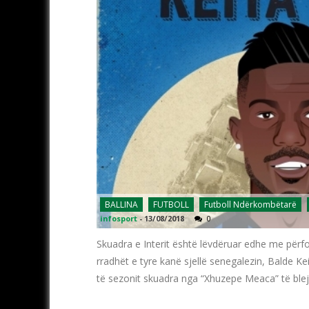
BALLINA
FUTBOLL
Futboll Ndërkombëtarë
infosport
-
13/08/2018
0
Skuadra e Interit është lëvdëruar edhe me përfor
rradhët e tyre kanë sjellë senegalezin, Balde Kei
të sezonit skuadra nga “Xhuzepe Meaca” të blej