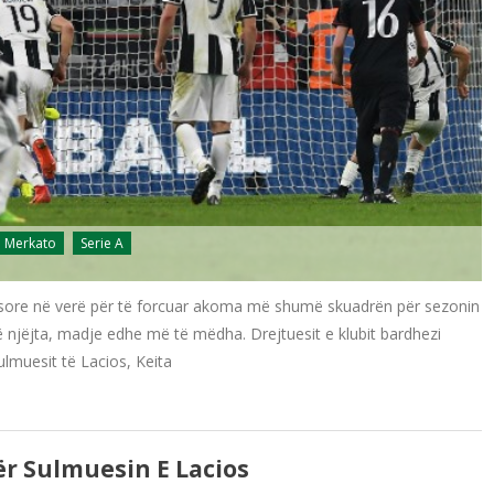
Merkato
Serie A
lësore në verë për të forcuar akoma më shumë skuadrën për sezonin
ë njëjta, madje edhe më të mëdha. Drejtuesit e klubit bardhezi
lmuesit të Lacios, Keita
r Sulmuesin E Lacios