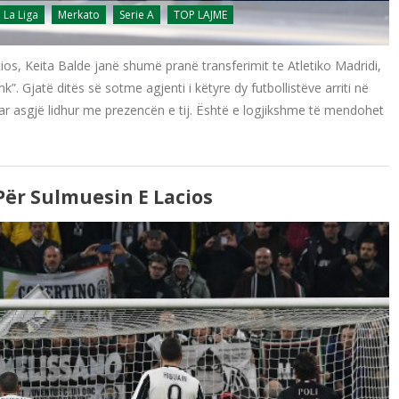
La Liga
Merkato
Serie A
TOP LAJME
acios, Keita Balde janë shumë pranë transferimit te Atletiko Madridi,
k”. Gjatë ditës së sotme agjenti i këtyre dy futbollistëve arriti në
r asgjë lidhur me prezencën e tij. Është e logjikshme të mendohet
ër Sulmuesin E Lacios