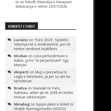
të në futboll! Shkëndija e Haraçinës
debutuesja e vetme
23/07/2026
KOMENTET E FUNDIT
Luciano
on
“Euro 2024”, Sylvinho:
Ndeshja më e rëndësishme, por në
nëntor vendoset kualifikimi
Klodian
on
Lista përfundimtare e
Italisë, ja tre “të përjashtuarit” nga
Mançini
eksperti
on
Muçi u prezantua te
Legia e Varshavës, ja për sa vite ka
nënshkruar
Bradva
on
Skandali në Paris,
Kultesku, arbitri që në 2008-ën kishte
tentuar vetëvrasjen!
Mmabeg
on
Gjejnë pikën e dobët të
Khabib Nurmagomedov (VIDEO)