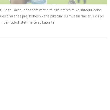
, Keita Balde, për shërbimet e të cilit interesim ka shfaqur edhe
esit milanez prej kohësh kanë piketuar sulmuesin “lacial”, i cili po
dër futbollistët më të spikatur të