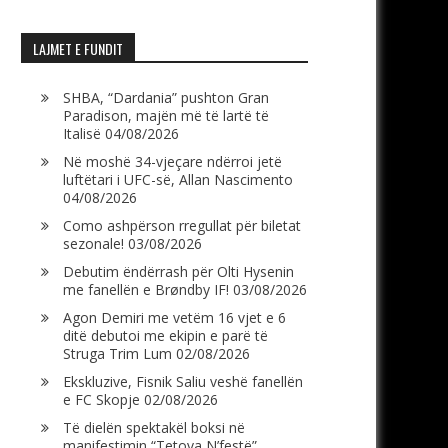
LAJMET E FUNDIT
SHBA, “Dardania” pushton Gran
Paradison, majën më të lartë të
Italisë
04/08/2026
Në moshë 34-vjeçare ndërroi jetë
luftëtari i UFC-së, Allan Nascimento
04/08/2026
Como ashpërson rregullat për biletat
sezonale!
03/08/2026
Debutim ëndërrash për Olti Hysenin
me fanellën e Brøndby IF!
03/08/2026
Agon Demiri me vetëm 16 vjet e 6
ditë debutoi me ekipin e parë të
Struga Trim Lum
02/08/2026
Ekskluzive, Fisnik Saliu veshë fanellën
e FC Skopje
02/08/2026
Të dielën spektakël boksi në
manifestimin “Tetova N’festë”