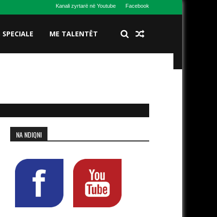
Kanali zyrtarë në Youtube
Facebook
S SPECIALE
ME TALENTËT
NA NDIQNI