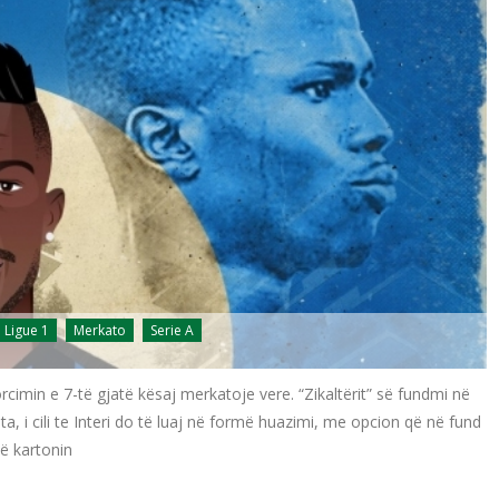
Ligue 1
Merkato
Serie A
cimin e 7-të gjatë kësaj merkatoje vere. “Zikaltërit” së fundmi në
ta, i cili te Interi do të luaj në formë huazimi, me opcion që në fund
ë kartonin